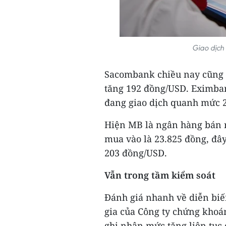
Giao dịch
Sacombank chiều nay cũng 
tăng 192 đồng/USD. Eximba
đang giao dịch quanh mức 2
Hiện MB là ngân hàng bán r
mua vào là 23.825 đồng, đâ
203 đồng/USD.
Vẫn trong tầm kiểm soát
Đánh giá nhanh về diễn biế
gia của Công ty chứng khoá
ghi nhận mức tăng liên tục c