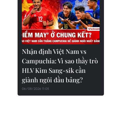
Nhận định Việt Nam vs
Campuchia: Vì sao thầy trò
HLV Kim Sang-sik cần
giành ngôi đầu bảng?
06/08/2026 11:05