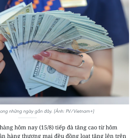
trong những ngày gần đây. (Ảnh: PV/Vietnam+)
hàng hôm nay (15/8) tiếp đà tăng cao từ hôm
ân hàng thương mại đều đồng loạt tăng lên trên