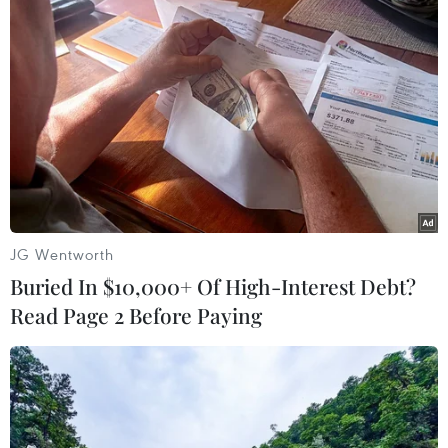
của nhóm tư vấn Dixie Group có trụ sở tại Kiev,
việc nối lại xuất khẩu cho thấy những nỗ lực
của Ukraine, điều cũng mang lại lợi ích cho
châu Âu./.
(TTXVN/Vietnam+)
JG Wentworth
Buried In $10,000+ Of High-Interest Debt?
Read Page 2 Before Paying