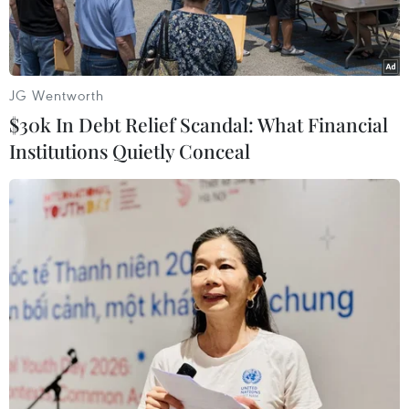
Moldova.
JG Wentworth
$30k In Debt Relief Scandal: What Financial
Institutions Quietly Conceal
Các tuốc-bin tại trạm điện gió Novoazovsk ở vùng Donetsk,
Ukraine. (Ảnh: AFP/TTXVN)
Bộ trưởng Năng lượng Ukraine ngày 11/4 cho
biết nước này đã bắt đầu nối lại xuất khẩu điện
sang các nước châu Âu, một bước ngoặt lớn so
với sáu tháng trước khi chiến dịch quân sự đặc