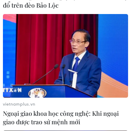
đổ trên đèo Bảo Lộc
Ukraine cắt giảm nguồn cung xuất khẩu
điện sang Moldova
11/10/2022 10:16
Ngày 11/10, Phó Thủ tướng Moldova Andrei Spinu cho
biết Ukraine đã cắt giảm khoảng 30% nguồn cung cấp
điện sang Moldova vào trước đó cùng ngày.
vietnamplus.vn
Ngoại giao khoa học công nghệ: Khi ngoại
giao được trao sứ mệnh mới