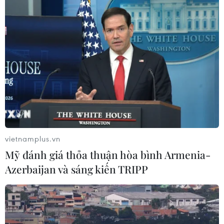
08/08/2026 15:01
Chuyên gia Nhật Bản nói Việt Nam
nên ưu tiên sản xuất và đóng gói chip
bán dẫn
08/08/2026 13:28
Nông sản Việt Nam còn nhiều dư địa
tại thị trường Algeria
vietnamplus.vn
08/08/2026 12:55
Mỹ đánh giá thỏa thuận hòa bình Armenia-
Azerbaijan và sáng kiến TRIPP
Động lực mới cho hợp tác thương
mại Việt Nam-Australia
08/08/2026 12:20