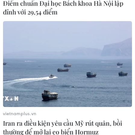
Điểm chuẩn Đại học Bách khoa Hà Nội lập
trưởng, quyết tâm đạt GRDP 13%
đỉnh với 29,54 điểm
09/08/2026 08:25
Trung Quốc công bố kế hoạch phát
triển ngành hàng không dân dụng
09/08/2026 05:12
Giá gạo Việt Nam đi ngược xu hướng
với các nước xuất khẩu lớn
09/08/2026 04:23
vietnamplus.vn
Iran ra điều kiện yêu cầu Mỹ rút quân, bồi
Vận tải biển toàn cầu tăng mạnh bất
chấp căng thẳng địa chính trị
thường để mở lại eo biển Hormuz