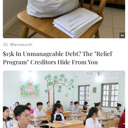
JG Wentworth
$15k In Unmanageable Debt? The "Relief
Program" Creditors Hide From You
Ukraine tăng cường hợp tác với EU trong
lĩnh vực điện năng
15/04/2022 07:48
Ukraine có thể tăng xuất khẩu điện cho EU thêm 600
MW mà không yêu cầu nâng cấp lưới điện, cộng thêm
1.000 MW qua Ba Lan nếu một đường dây cáp điện