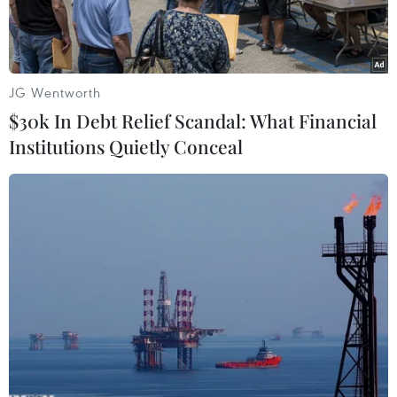
ngày 18/1/2018.
JG Wentworth
$30k In Debt Relief Scandal: What Financial
Institutions Quietly Conceal
Bộ trưởng Tài chính Thụy Điển Magdalena Andersson (trái) tại
cuộc họp của Hội đồng Kinh tế và Tài chính EU (ECOFIN) ở
Brussels, Bỉ. (Ảnh: AFP/TTXVN)
Ngày 17/12, Ủy ban Tài chính và Tiền tệ Quốc tế