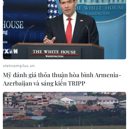
NAPAS, BIDV và Weixin Pay mở rộng
thanh toán QR Việt Nam-Trung
Quốc
06/08/2026 07:34
Làn sóng tấn công mạng nhằm vào
các quỹ đầu cơ lớn của Mỹ
vietnamplus.vn
06/08/2026 06:47
Mỹ đánh giá thỏa thuận hòa bình Armenia-
Azerbaijan và sáng kiến TRIPP
Đồng USD trước bước ngoặt do đồng
yen mạnh lên và số liệu việc làm Mỹ
06/08/2026 05:14