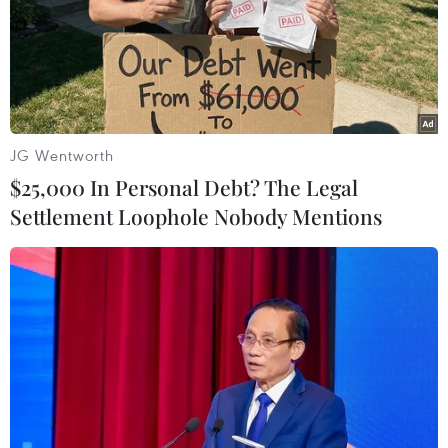
JG Wentworth
$25,000 In Personal Debt? The Legal
Settlement Loophole Nobody Mentions
EU đề cử Chủ tịch mới cho Ủy ban Tài
chính và Tiền tệ Quốc tế
06/10/2020 14:41
Các quốc gia thành viên Liên minh châu Âu (EU) đã
nhất trí đề cử Bộ trưởng Tài chính Thụy Điển Magdalena
Andersson trở thành người đứng đầu Ủy ban Tài chính