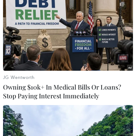
RBS bổ nhiệm nữ CEO đầu tiên trong Tốp
4 ngân hàng hàng đầu của Anh
20/09/2019 12:48
Ngân hàng RBS của Anh ngày 20/9 đã bổ nhiệm bà
Alison Rose vào vị trí Giám đốc điều hành (CEO) của
ngân hàng, qua đó giúp bà Alison Rose trở thành nữ
JG Wentworth
lãnh đạo đầu tiên của một ngân hàng lớn ở Anh.
Owning $10k+ In Medical Bills Or Loans?
Stop Paying Interest Immediately