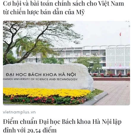
pháp tài chính ưu việt
Cơ hội và bài toán chính sách cho Việt Nam
07/08/2026 08:39
từ chiến lược bán dẫn của Mỹ
Kho bạc Nhà nước: Thu ngân sách
đạt 1.896.176 tỷ đồng, bằng 74,96% dự
toán
07/08/2026 06:21
Thanh Hóa công khai danh sách gần
880 đơn vị chậm đóng bảo hiểm
07/08/2026 01:49
vietnamplus.vn
Mỹ áp thuế 15% đối với nguyên liệu
Điểm chuẩn Đại học Bách khoa Hà Nội lập
quan trọng để sản xuất chip
đỉnh với 29,54 điểm
07/08/2026 00:56