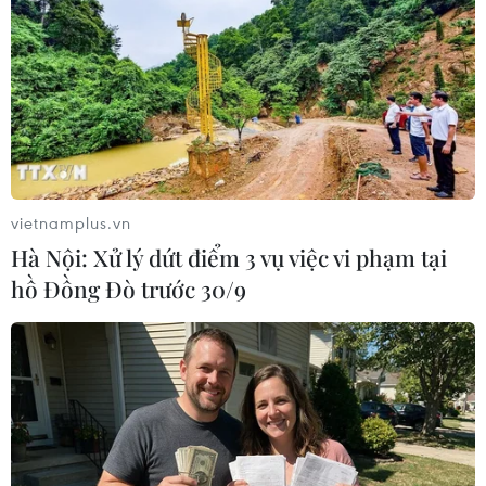
IMF và WB kêu gọi phối hợp tăng cường hệ
vietnamplus.vn
thống thương mại đa phương
Hà Nội: Xử lý dứt điểm 3 vụ việc vi phạm tại
22/10/2019 08:29
hồ Đồng Đò trước 30/9
IMFC cho biết triển vọng tăng trưởng "đang vô cùng bất
ổn và đứng trước nhiều nguy cơ ngày càng gia tăng,"
bao gồm căng thẳng thương mại, sự bất ổn về chính
sách và các nguy cơ địa chính trị.