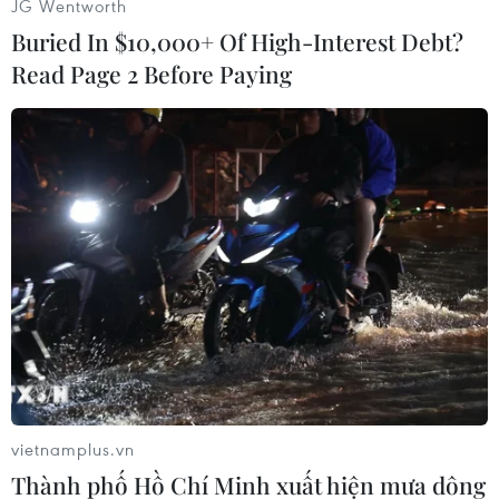
JG Wentworth
IMFC là nhóm các bộ trưởng tài chính và thống
Buried In $10,000+ Of High-Interest Debt?
đốc ngân hàng trung ương chuyên cố vấn cho
Read Page 2 Before Paying
ban lãnh đạo IMF.
IMFC gồm 24 thành viên, nhóm họp 2 lần mỗi
năm, thường vào tháng Tư và tháng Mười khi
các thành viên IMF và Ngân hàng thế giới (WB)
tổ chức các cuộc họp mùa Xuân và thường niên.
Hai cuộc họp của IMFC trong năm 2020 đã diễn
ra theo hình thức trực tuyến do dịch viêm
đường hô hấp cấp COVID-19. Cuộc họp tiếp theo
dự kiến diễn ra vào ngày 10/4/2021 tại thủ đô
Washington (Mỹ)./.
vietnamplus.vn
(TTXVN/Vietnam+)
Thành phố Hồ Chí Minh xuất hiện mưa dông