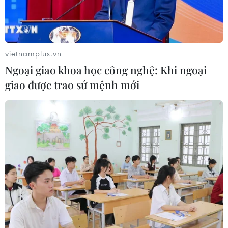
và Tiền tệ Quốc tế (IMFC).
vietnamplus.vn
Ngoại giao khoa học công nghệ: Khi ngoại
giao được trao sứ mệnh mới
ASEAN 2020: Khẳng định vai trò phụ nữ
trong phát triển kinh tế