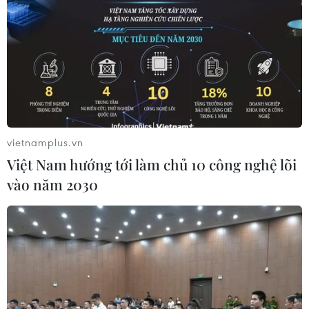
01/08/2026 09:27
Xem trực tiếp trận Thái Lan-
Malaysia tại ASEAN Cup 2026 trên
kênh nào?
01/08/2026 08:41
vietnamplus.vn
Xem thêm
Việt Nam hướng tới làm chủ 10 công nghệ lõi
vào năm 2030
CƠ QUAN CHỦ QUẢN: THÔNG TẤN XÃ VIỆT NAM
Tổng Biên tập: TRẦN TIẾN DUẨN
Phó Tổng Biên tập: NGUYỄN THỊ TÁM, KHÚC THANH