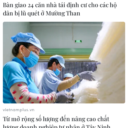
Bàn giao 24 căn nhà tái định cư cho các hộ
dân bị lũ quét ở Mường Than
(Vietnam+)
vietnamplus.vn
Từ mở rộng số lượng đến nâng cao chất
#Sebastian Vettel
#Công thức 1
#F1
#Red Bull
lượng doanh nghiệp tư nhân ở Tây Ninh