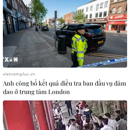
Futsal Việt Nam bất bại sau trận hòa
khó tin trước chủ nhà Thái Lan
06/08/2026 02:38
Khai mạc Vòng loại môn Bóng rổ Đại
hội Thể thao sinh viên toàn quốc
năm 2026
05/08/2026 11:57
vietnamplus.vn
Anh công bố kết quả điều tra ban đầu vụ đâm
Toàn cảnh ASEAN Cup: Thái
dao ở trung tâm London
Lan "thắng như chẻ tre", thách thức
tuyển Việt Nam
05/08/2026 07:15