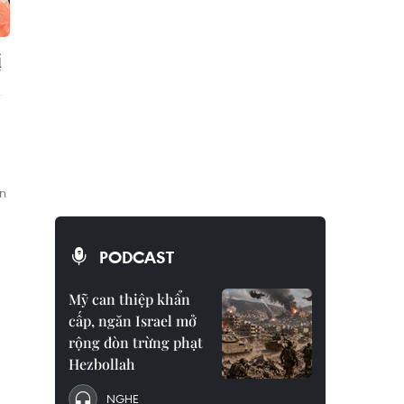
ị
á
n
PODCAST
Mỹ can thiệp khẩn
cấp, ngăn Israel mở
rộng đòn trừng phạt
Hezbollah
NGHE