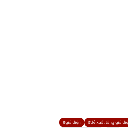
#giá điện
#đề xuất tăng giá đi