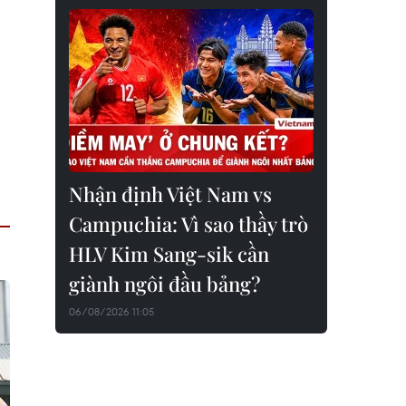
Nhận định Việt Nam vs
Campuchia: Vì sao thầy trò
HLV Kim Sang-sik cần
giành ngôi đầu bảng?
06/08/2026 11:05