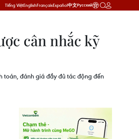
Tiếng Việt
English
Français
Español
中文
Русский
được cân nhắc kỹ
h toán, đánh giá đầy đủ tác động đến