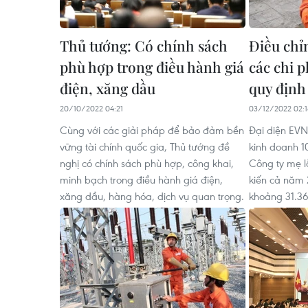
Thủ tướng: Có chính sách
Điều chỉn
phù hợp trong điều hành giá
các chi 
điện, xăng dầu
quy định
20/10/2022 04:21
03/12/2022 02:
Cùng với các giải pháp để bảo đảm bền
Đại diện EVN
vững tài chính quốc gia, Thủ tướng đề
kinh doanh 
nghị có chính sách phù hợp, công khai,
Công ty mẹ l
minh bạch trong điều hành giá điện,
kiến cả năm 
xăng dầu, hàng hóa, dịch vụ quan trọng.
khoảng 31.36