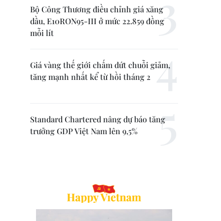
Bộ Công Thương điều chỉnh giá xăng
dầu, E10RON95-III ở mức 22.859 đồng
mỗi lít
Giá vàng thế giới chấm dứt chuỗi giảm,
tăng mạnh nhất kể từ hồi tháng 2
Standard Chartered nâng dự báo tăng
trưởng GDP Việt Nam lên 9,5%