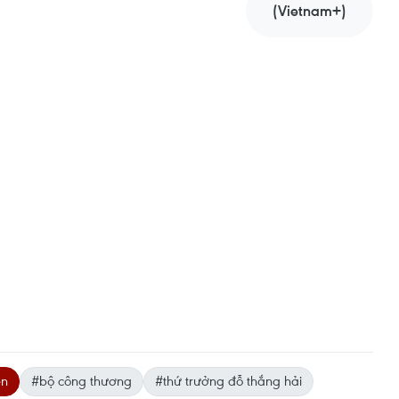
(Vietnam+)
ện
#bộ công thương
#thứ trưởng đỗ thắng hải