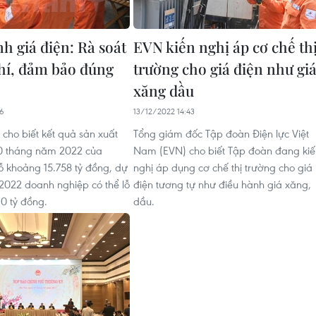
h giá điện: Rà soát
EVN kiến nghị áp cơ chế th
phí, đảm bảo đúng
trường cho giá điện như gi
xăng dầu
16
13/12/2022 14:43
 cho biết kết quả sản xuất
Tổng giám đốc Tập đoàn Điện lực Việt
10 tháng năm 2022 của
Nam (EVN) cho biết Tập đoàn đang kiế
ỗ khoảng 15.758 tỷ đồng, dự
nghị áp dụng cơ chế thị trường cho giá
2022 doanh nghiệp có thể lỗ
điện tương tự như điều hành giá xăng,
0 tỷ đồng.
dầu.