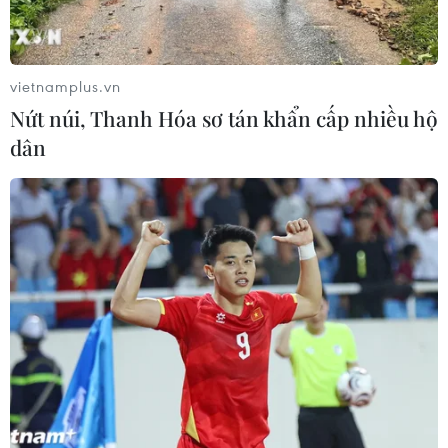
vietnamplus.vn
Nứt núi, Thanh Hóa sơ tán khẩn cấp nhiều hộ
dân
TIN CÙNG CHUYÊN MỤC
Cảnh sát giao thông triển khai chiến
dịch nâng cao kỹ năng lái xe môtô, xe
gắn máy
07/08/2026 14:37
Tháng 12/2026 hoàn thành mở rộng
đoạn cao tốc Thành phố Hồ Chí
Minh-Long Thành