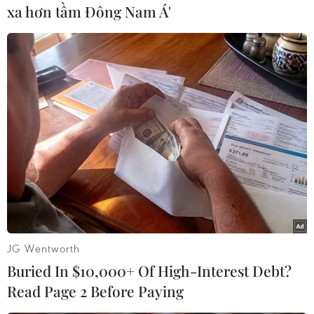
xa hơn tầm Đông Nam Á'
(TTXVN/Vietnam+)
JG Wentworth
#COVID-19
#Tình trạng khẩn cấp
#Hạn chế đi lại
Buried In $10,000+ Of High-Interest Debt?
#Đối tác chiến lược
#Lây nhiễm trong cộng đồng
Read Page 2 Before Paying
Nhật Bản