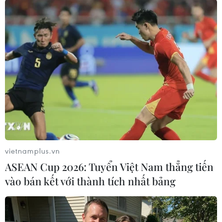
Theo dõi VietnamPlus
TIN LIÊN QUAN
vietnamplus.vn
ASEAN Cup 2026: Tuyển Việt Nam thẳng tiến
vào bán kết với thành tích nhất bảng