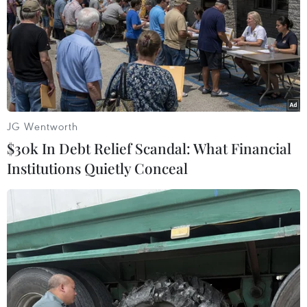
JG Wentworth
$30k In Debt Relief Scandal: What Financial
Institutions Quietly Conceal
Nếu mở cửa từ quý 3, Việt Nam sẽ đón đến
8 triệu lượt khách quốc tế
10/06/2020 08:15
Trong trường hợp Việt Nam có thể bắt đầu đón khách