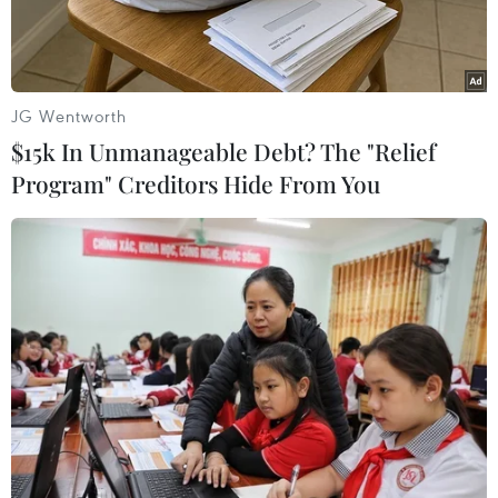
JG Wentworth
$15k In Unmanageable Debt? The "Relief
Program" Creditors Hide From You
Hành khách làm thủ tục tại sân bay Nội Bài. (Ảnh: Phan
Công/Vietnam+)
Theo thông tin từ Bộ Ngoại giao Việt Nam, thời
gian qua, Chính phủ Việt Nam và Nhật Bản đã
hợp tác chặt chẽ trong việc phòng, chống dịch