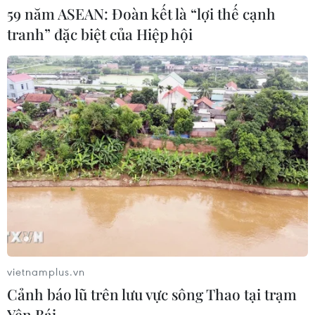
rộng cao tốc Cam Lộ-La Sơn qua
59 năm ASEAN: Đoàn kết là “lợi thế cạnh
thành phố Huế
tranh” đặc biệt của Hiệp hội
06/08/2026 03:01
Xem thêm
CƠ QUAN CHỦ QUẢN: THÔNG TẤN XÃ VIỆT NAM
Tổng Biên tập: TRẦN TIẾN DUẨN
Phó Tổng Biên tập: NGUYỄN THỊ TÁM, KHÚC THANH
vietnamplus.vn
THỦY
Cảnh báo lũ trên lưu vực sông Thao tại trạm
Yên Bái
Sở hữu trí tuệ
Quy định sử dụng