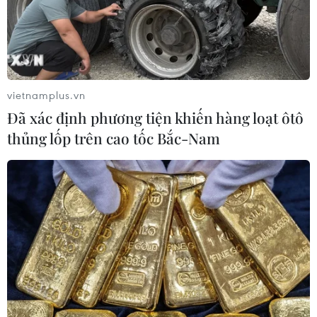
quốc tế từ quý 3/2020 thì lượng khách có thể đạt từ 6-8
triệu lượt. Nếu đón từ quý 4/2020 thì có thể đạt được
4,5-5 triệu lượt.
vietnamplus.vn
Đã xác định phương tiện khiến hàng loạt ôtô
thủng lốp trên cao tốc Bắc-Nam
Hàng không sẵn sàng khai thác đường bay