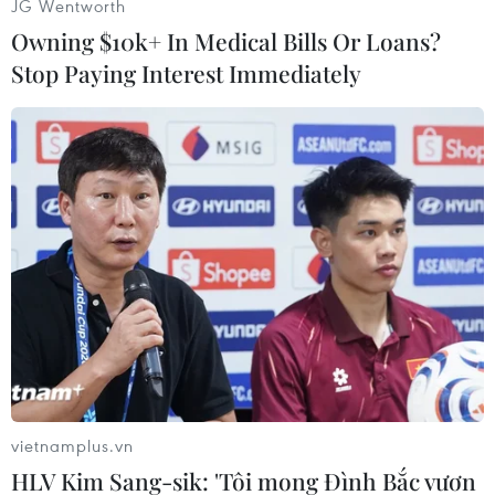
JG Wentworth
Bản chia sẻ nhận thức chung về tầm quan trọng
Owning $10k+ In Medical Bills Or Loans?
của việc tiếp tục tăng cường quan hệ Đối tác
Stop Paying Interest Immediately
chiến lược sâu rộng giữa hai nước trên tất cả
các lĩnh vực, đồng thời trên tinh thần bảo đảm
công tác phòng, chống dịch COVID-19, không để
lây lan dịch bệnh và bảo đảm tuân thủ đầy đủ
các quy định có liên quan về phòng, chống dịch
bệnh COVID-19 của mỗi nước.
Chính phủ Việt Nam và Chính phủ Nhật Bản đã
nhất trí về việc trong thời gian tới sẽ từng bước,
từng phần nới lỏng sự hạn chế đi lại giữa hai
nước.
Các biện pháp và thủ tục cụ thể sẽ được hai bên
vietnamplus.vn
trao đổi qua đường ngoại giao./.
HLV Kim Sang-sik: 'Tôi mong Đình Bắc vươn