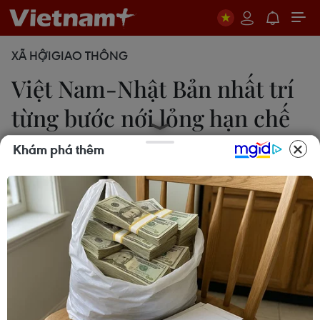
XÃ HỘI
GIAO THÔNG
Việt Nam-Nhật Bản nhất trí
từng bước nới lỏng hạn chế
đi lại
Khám phá thêm
19/06/2020 06:34
Chính phủ Nhật Bản cũng đánh giá cao Chính phủ
Việt Nam đã thành công trong phòng, chống dịch
COVID-19 cũng như đánh giá cao việc hơn 2 tháng
qua Việt Nam không có ca lây nhiễm trong cộng
đồng.