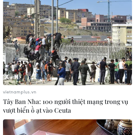
#Du học Singapore
#Thủ tướng Singapore
#Hội nghị Cấp cao ASEAN
#Lý Hiển Long
#Chủ tịch ASEAN 2018
#Việt Nam-Singapore
#tin tức
#tin tức mới nhất
#tin tức 24h
#tin tức mới nhất trong ngày
#tin tức thời sự
#tin tức hot
#tin tức an ninh thời sự
#thời sự hôm nay
#bản tin thời sự
#tội phạm
#truy nã
vietnamplus.vn
#tội phạm hình sự
#hình sự
#công an
#vụ án
Tây Ban Nha: 100 người thiệt mạng trong vụ
#phạm pháp
#pháp luật
#pháp đình
#xã hội
vượt biển ồ ạt vào Ceuta
#an ninh xã hội
#chính trị
#VietnamPlus
Singapore