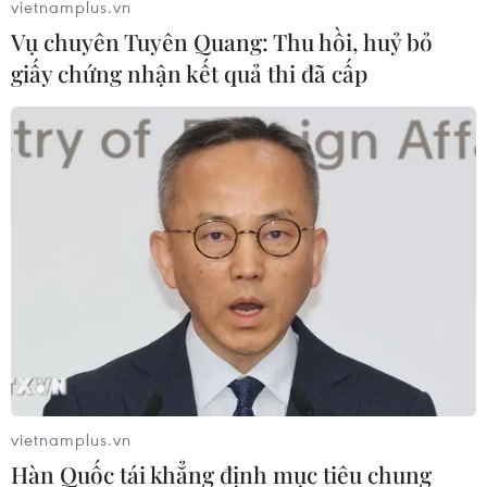
Singapore và Supply Chain City
vietnamplus.vn
Vụ chuyên Tuyên Quang: Thu hồi, huỷ bỏ
27/04/2018 07:32
giấy chứng nhận kết quả thi đã cấp
Tiếp tục chương trình hoạt động của chuyến thăm chính
thức Singapore, sáng 27/4, Thủ tướng Nguyễn Xuân
Phúc đã tham quan Cảng biển PSA và thăm Supply
Chain City.
vietnamplus.vn
Hàn Quốc tái khẳng định mục tiêu chung