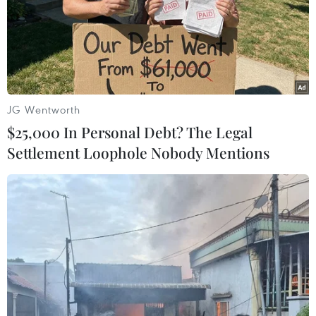
JG Wentworth
$25,000 In Personal Debt? The Legal
Settlement Loophole Nobody Mentions
Hoạt động của Thủ tướng Nguyễn
Xuân Phúc tại Singapore
26/04/2018 10:51
Thủ tướng Chính phủ Nguyễn Xuân Phúc và Đoàn Cấp
cao Việt Nam đã tới tham quan, giới thiệu các sản
phẩm mang thương hiệu Việt Nam tại Hội chợ Thực
phẩm và Khách sạn châu Á 2018...