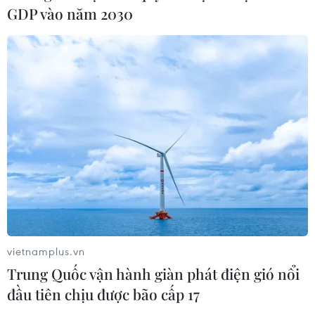
GDP vào năm 2030
Xem thêm
CƠ QUAN CHỦ QUẢN: THÔNG TẤN XÃ VIỆT NAM
Tổng Biên tập: TRẦN TIẾN DUẨN
Phó Tổng Biên tập: NGUYỄN THỊ TÁM, KHÚC THANH
THỦY
Sở hữu trí tuệ
Quy định sử dụng
vietnamplus.vn
RSS
Hỗ trợ
Trung Quốc vận hành giàn phát điện gió nổi
Ngôn ngữ
TTXVN
đầu tiên chịu được bão cấp 17
Dịch vụ tin
Quảng cáo