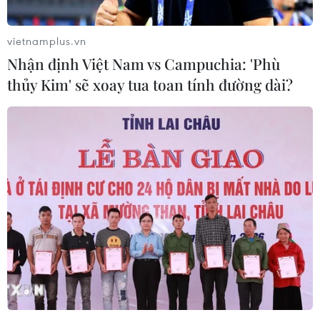
vietnamplus.vn
Nhận định Việt Nam vs Campuchia: 'Phù
thủy Kim' sẽ xoay tua toan tính đường dài?
TIN CÙNG CHUYÊN MỤC
Kinh nghiệm Đổi mới của Việt Nam
hỗ trợ Lào xây dựng nền kinh tế độc
lập, tự chủ
06/08/2026 15:32
Thư mừng kỷ niệm 50 năm quan hệ
ngoại giao Việt Nam-Thái Lan
06/08/2026 15:07