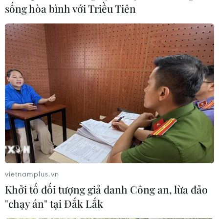
sống hòa bình với Triều Tiên
Thủ tướng đối thoại với lãnh đạo các
doanh nghiệp hàng đầu Singapore
27/04/2018 10:57
Thủ tướng Nguyễn Xuân Phúc đã chủ trì buổi đối thoại
với 15 vị Chủ tịch, Tổng Giám đốc điều hành các tập
đoàn, doanh nghiệp hàng đầu của Singapore đang và
chuẩn bị đầu tư tại Việt Nam.
vietnamplus.vn
Khởi tố đối tượng giả danh Công an, lừa đảo
"chạy án" tại Đắk Lắk