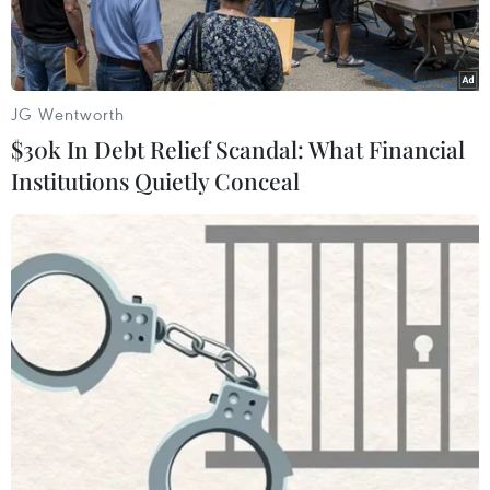
JG Wentworth
$30k In Debt Relief Scandal: What Financial
Institutions Quietly Conceal
Cầu Rồng, Đà Nẵng. (Ảnh: Trần Lê Lâm/TTXVN)
Ba đô thị lớn của Việt Nam gồm Hà Nội, Thành
phố Hồ Chí Minh và Đà Nẵng sẽ là một phần
trong mạng lưới các thành phố thông minh
ASEAN theo đề xuất của nước Chủ tịch ASEAN
2018 Singapore.