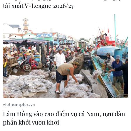
Chủ tịch Quốc hội Trần Thanh Mẫn
tái xuất V-League 2026/27
tiếp Đại sứ Malaysia Tan Yang Thai
chào từ biệt
06/08/2026 12:23
Bộ trưởng Bộ Quốc phòng Malaysia
thăm chính thức Việt Nam
06/08/2026 05:34
Việt Nam và Lào thúc đẩy hợp tác
khoa học
05/08/2026 23:43
vietnamplus.vn
Lâm Đồng vào cao điểm vụ cá Nam, ngư dân
phấn khởi vươn khơi
Thái Lan: Lạm phát hạ nhiệt nhưng