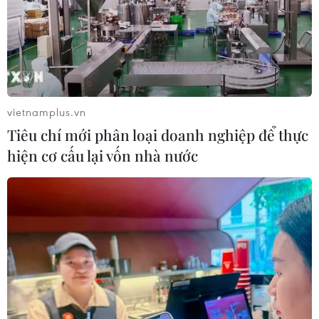
05/08/2026 03:42
Làm sâu sắc hơn quan hệ Đối tác
chiến lược toàn diện Việt Nam-Thái
Lan
vietnamplus.vn
05/08/2026 03:22
Tiêu chí mới phân loại doanh nghiệp để thực
hiện cơ cấu lại vốn nhà nước
Quan hệ Đối tác chiến
lược toàn diện Việt Nam-Thái Lan
04/08/2026 23:22
Nâng cao nhận thức về vai trò chủ
động, tích cực của Việt Nam trong
ASEAN