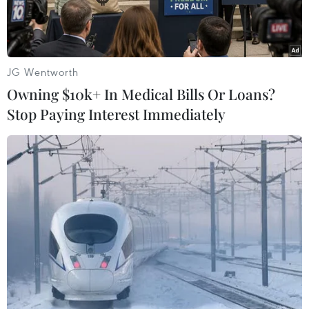
hỏa.
JG Wentworth
Owning $10k+ In Medical Bills Or Loans?
Stop Paying Interest Immediately
(Ảnh minh họa: TTXVN phát)
Ngày 16/6, Công an tỉnh Vĩnh Long cho biết Cơ
quan Cảnh sát điều tra đã tống đạt quyết định