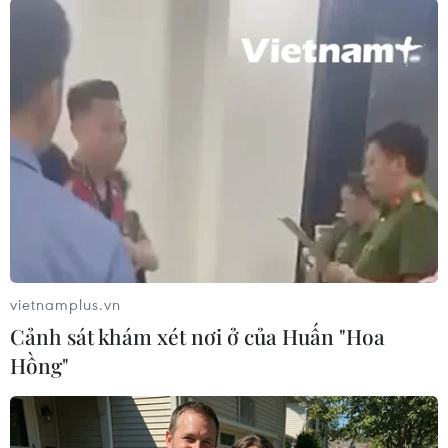
sơ, điều tra làm rõ vụ việc để xử lý theo quy
định của pháp luật.
Điều tra vụ phóng
hỏa bằng xăng khiến 2
người nguy kịch ở Tây
Ninh
Tối 6/1, trên địa bàn phường Long Hoa, tỉnh Tây
Ninh xảy ra vụ cháy nghiêm trọng, khiến hai người
bị thương nặng, đang được cấp cứu tại bệnh viện.
vietnamplus.vn
Cảnh sát khám xét nơi ở của Huấn "Hoa
(TTXVN/Vietnam+)
Hồng"