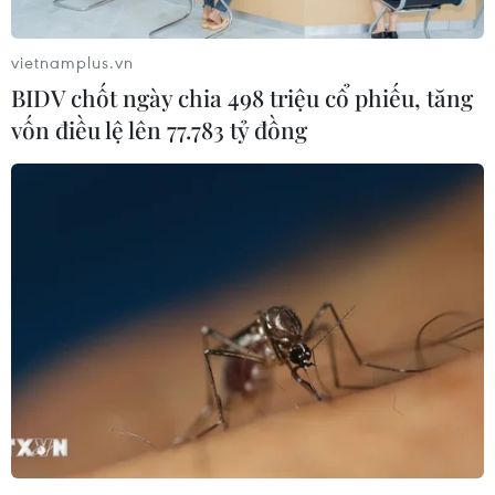
vietnamplus.vn
BIDV chốt ngày chia 498 triệu cổ phiếu, tăng
vốn điều lệ lên 77.783 tỷ đồng
Cà Mau: Tự đốt nhà do mâu thuẫn gia
đình, 3 người thương vong
19/05/2026 10:48
Trên địa bàn tỉnh Cà Mau vừa xảy ra vụ hủy hoại tài
sản và giết người đặc biệt nghiêm trọng, nghi phạm đã
phóng hỏa khiến 2 người tử vong, 1 trẻ nhỏ nguy kịch.