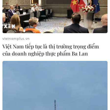
vietnamplus.vn
Việt Nam tiếp tục là thị trường trọng điểm
của doanh nghiệp thực phẩm Ba Lan
TIN CÙNG CHUYÊN MỤC
Khởi tố đối tượng giả danh Công an,
lừa đảo "chạy án" tại Đắk Lắk
06/08/2026 15:07
Cảnh sát khám xét nơi ở của Huấn