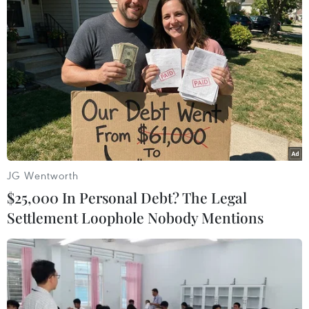
JG Wentworth
#phóng hỏa
#Vĩnh Long
#ma túy
#Quảng Trị
$25,000 In Personal Debt? The Legal
#bắt giữ
#tội phạm
Vĩnh Long
Settlement Loophole Nobody Mentions
Theo dõi VietnamPlus