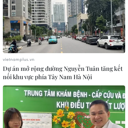
Triệt phá thành công hệ
thống Lương Sơn TV đánh bạc lên tới
1.500 tỷ đồng/tháng
05/08/2026 04:57
Đình chỉ chức vụ một hiệu trưởng do
liên quan đường dây cá độ bóng đá
vietnamplus.vn
05/08/2026 03:25
Dự án mở rộng đường Nguyễn Tuân tăng kết
nối khu vực phía Tây Nam Hà Nội
Cảnh báo lừa đảo mùa tựu trường:
Cẩn trọng với thủ đoạn giả danh, đặt
cọc
04/08/2026 14:55