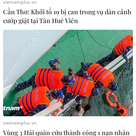
vietnamplus.vn
Cần Thơ: Khởi tố 19 bị can trong vụ dàn cảnh
cướp giật tại Tân Huê Viên
TIN LIÊN QUAN
vietnamplus.vn
Vụ rơi máy bay tại Ấn Độ: Lãnh đạo các
Vùng 3 Hải quân cứu thành công 1 nạn nhân