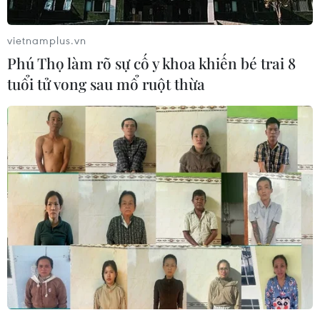
vietnamplus.vn
Phú Thọ làm rõ sự cố y khoa khiến bé trai 8
tuổi tử vong sau mổ ruột thừa
#rơi máy bay tại Ấn Độ
#Air India
#Boeing 787 Dreamliner
Ấn Độ
Theo dõi VietnamPlus