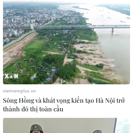
Vụ rơi máy bay tại Ấn Độ: Đã tìm thấy
người sống sót
12/06/2025 14:13
Cảnh sát Ấn Độ đã tìm thấy 1 người sống sót trên chuyến
bay gặp nạn của hãng hàng không Air Indi, trong khi có
1 hành khách khác đã được đưa tới bệnh viện và đang
được điều trị.
vietnamplus.vn
Sông Hồng và khát vọng kiến tạo Hà Nội trở
thành đô thị toàn cầu