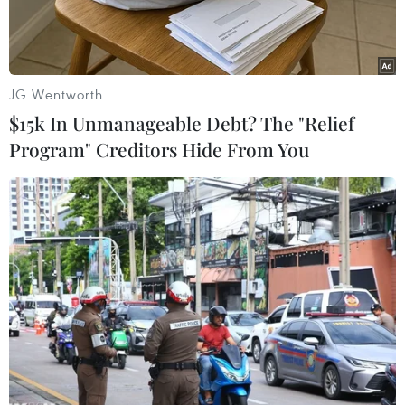
JG Wentworth
$15k In Unmanageable Debt? The "Relief
Program" Creditors Hide From You
Hiện trường vụ tai nạn máy bay của Hãng hàng không Air India
tại thành phố Ahmedabad, Ấn Độ ngày 12/6/2025. (Ảnh:
REUTERS/TTXVN)
Theo phóng viên TTXVN tại New Delhi, tối 12/6,
Bộ trưởng Nội vụ Ấn Độ Amit Shah đã cung cấp