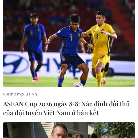
vẫn chưa ai có thể nói trước được điều gì."
Ông nhấn mạnh, các nguồn dữ liệu chính như
thiết bị ghi dữ liệu chuyến bay và thiết bị ghi
âm giọng nói buồng lái sẽ tiết lộ nguyên nhân
thực sự của vụ tai nạn khiến nhiều người thiệt
mạng.
Phóng viên TTXVN tại New Delhi dẫn tuyên bố
mới nhất của Tổng thống Mỹ Donald Trump cho
biết Washington sẵn sàng cung cấp mọi hỗ trợ
cần thiết cho Ấn Độ sau thảm họa tai nạn máy
vietnamplus.vn
bay chiều 12/6 tại Ahmedabad, bang Gujarat.
ASEAN Cup 2026 ngày 8/8: Xác định đối thủ
của đội tuyển Việt Nam ở bán kết