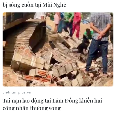
nước gửi lời chia buồn
bị sóng cuốn tại Mũi Nghê
12/06/2025 14:29
Các nguyên thủ, quan chức cấp cao các nước đã bày
tỏ những lời chia buồn sâu sắc nhất ngay sau khi xảy ra
vụ tai nạn máy bay thảm khốc tại Ấn Độ.
vietnamplus.vn
Tai nạn lao động tại Lâm Đồng khiến hai
công nhân thương vong