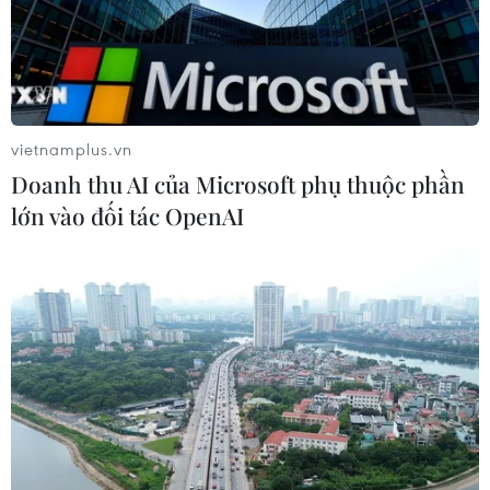
Đồng Nai: Phát hiện xe khách chở
hơn 800kg thực phẩm chế biến
không rõ nguồn gốc
vietnamplus.vn
04/08/2026 11:01
Doanh thu AI của Microsoft phụ thuộc phần
lớn vào đối tác OpenAI
Đắk Lắk: Bắt đối tượng lừa đảo
chiếm đoạt hơn 26 tỷ đồng sau gần 9
năm lẩn trốn
04/08/2026 10:53
Khởi tố 16 đối tường trong đường dây
tổ chức đánh bạc trực tuyến quy mô
lớn
04/08/2026 09:30