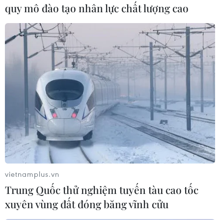
quy mô đào tạo nhân lực chất lượng cao
N. thừa nhận hành vi sai phạm, khi tiếp nhận
thông tin chưa kiểm tra đã vội vàng đăng tải
thông tin sai sự thật lên mạng xã hội, gây hoang
mang trong dư luận…/.
(TTXVN/Vietnam+)
vietnamplus.vn
Trung Quốc thử nghiệm tuyến tàu cao tốc
xuyên vùng đất đóng băng vĩnh cửu