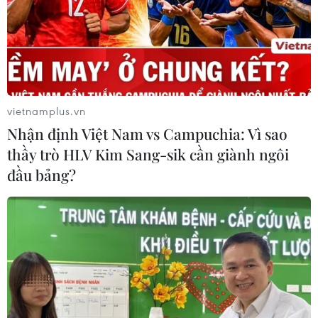
vietnamplus.vn
Nhận định Việt Nam vs Campuchia: Vì sao
thầy trò HLV Kim Sang-sik cần giành ngôi
đầu bảng?