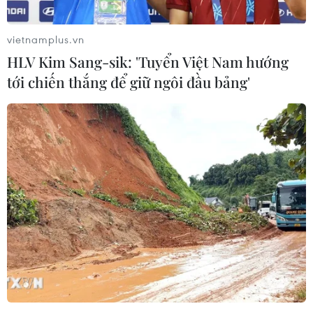
vietnamplus.vn
HLV Kim Sang-sik: 'Tuyển Việt Nam hướng
Xử phạt chủ page "Hà Nội phố"
tới chiến thắng để giữ ngôi đầu bảng'
đăng tin sai về dịch
11/05/2021 01:04
Hà Nội đã quyết định xử phạt vi phạm hành chính đối
với Trần Văn Duy, chủ tài khoản Facebook có tên “Hà
Nội Phố,” do có hành vi "cung cấp thông tin sai sự thật".