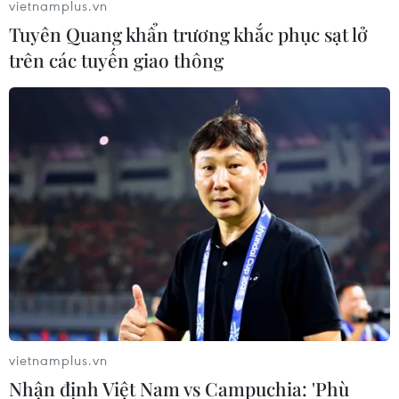
vietnamplus.vn
Tuyên Quang khẩn trương khắc phục sạt lở
trên các tuyến giao thông
Thực hư thông tin có 14 ca dương tính tại
Bệnh viện Đa khoa Thái Bình
12/05/2021 02:56
Sở Y tế tỉnh Thái Bình đã tiến hành xác minh 14 trường
hợp như thông tin trên mạng xã hội là các F1 từ Bệnh
viện Đa khoa tỉnh Thái Bình chuyển đến cách ly tại Bệnh
viện Phổi Thái Bình từ ngày 8/5.
vietnamplus.vn
Nhận định Việt Nam vs Campuchia: 'Phù