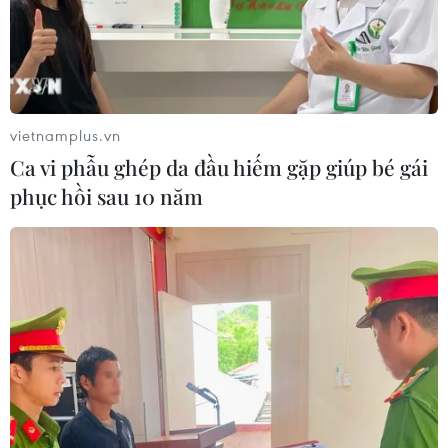
vietnamplus.vn
Ca vi phẫu ghép da đầu hiếm gặp giúp bé gái
TIN CÙNG CHUYÊN MỤC
phục hồi sau 10 năm
Bãi bỏ một số văn bản quy phạm
pháp luật không còn phù hợp
06/08/2026 09:59
Khởi tố người đi bộ gây tai nạn chết
người trên quốc lộ ở Quảng Trị
06/08/2026 09:44