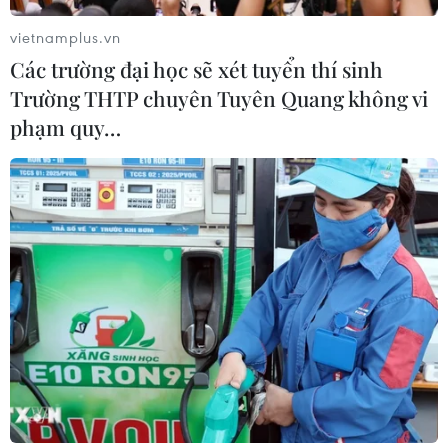
vietnamplus.vn
Xem thêm
Các trường đại học sẽ xét tuyển thí sinh
Trường THTP chuyên Tuyên Quang không vi
phạm quy…
CƠ QUAN CHỦ QUẢN: THÔNG TẤN XÃ VIỆT NAM
Tổng Biên tập: TRẦN TIẾN DUẨN
Phó Tổng Biên tập: NGUYỄN THỊ TÁM, KHÚC THANH
THỦY
Sở hữu trí tuệ
Quy định sử dụng
RSS
Hỗ trợ
Ngôn ngữ
TTXVN