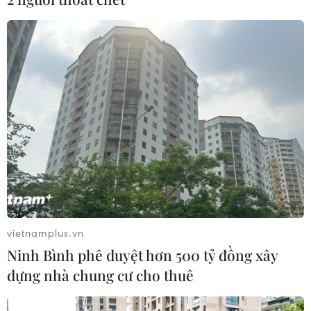
đảo chiếm đoạt 15 tỷ đồng
05/08/2026 11:36
Đắk Lắk: Án phạt nghiêm minh với
đối tượng phá hoại đoàn kết dân tộc
05/08/2026 09:58
Hà Nội xét xử ổ nhóm 50 đối tượng tổ
chức sử dụng ma túy trong quán
karaoke
vietnamplus.vn
05/08/2026 09:38
Ninh Bình phê duyệt hơn 500 tỷ đồng xây
dựng nhà chung cư cho thuê
Khởi tố người đàn ông xịt vòi cao áp
vào thợ tháo dỡ nhà sát vách