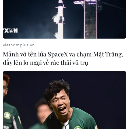
Facebook “Hà Nội Phố” để đăng tải thông tin “Hà Nội
phố thông thoáng trong ngày đầu phong tỏa” kèm theo
một video về trải nghiệm đường phố Hà Nội.
vietnamplus.vn
Mảnh vỡ tên lửa SpaceX va chạm Mặt Trăng,
dấy lên lo ngại về rác thải vũ trụ