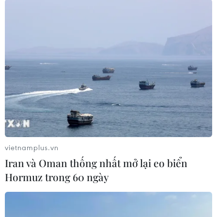
#thông tin
#sai tự thật
#CDC quảng bình
#mạng xã hội
Quảng Bình
Quảng Trị
Theo dõi VietnamPlus
vietnamplus.vn
Iran và Oman thống nhất mở lại eo biển
Hormuz trong 60 ngày
TIN LIÊN QUAN