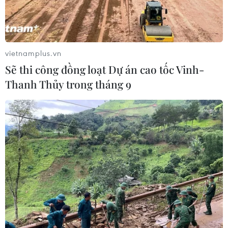
CoV-2.
vietnamplus.vn
Sẽ thi công đồng loạt Dự án cao tốc Vinh-
Thanh Thủy trong tháng 9
Xử phạt 2 trường hợp đưa tin sai sự thật về dịch bệnh COVID-
19. (Ảnh: TTXVN phát)
Ngày 13/5, Công an tỉnh Quảng Bình cho biết,