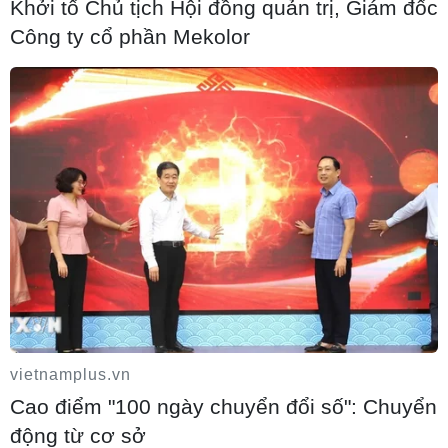
Khởi tố Chủ tịch Hội đồng quản trị, Giám đốc
06/08/2026 07:26
Công ty cổ phần Mekolor
Đưa gốm sứ Bình Dương vào mạng lưới
thủ công sáng tạo thế giới
05/08/2026 18:53
Xuất khẩu gạo Thái Lan giảm gần 19%
trong nửa đầu năm 2026
05/08/2026 18:36
vietnamplus.vn
Trung Quốc sẽ đáp trả các biện pháp hạn
Cao điểm "100 ngày chuyển đổi số": Chuyển
chế của Mỹ
động từ cơ sở