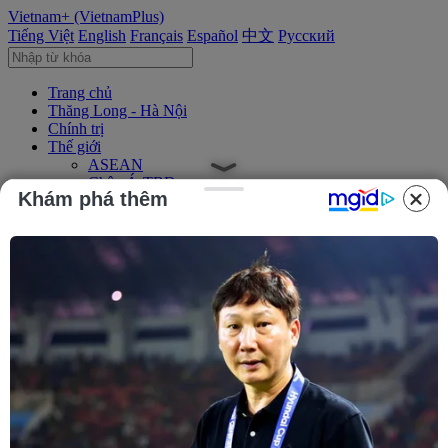
Vietnam+ (VietnamPlus)
Tiếng Việt
English
Français
Español
中文
Русский
Trang chủ
Thăng Long - Hà Nội
Chính trị
Thế giới
ASEAN
Châu Á-TBD
Khám phá thêm
Trung Đông
Châu Âu
Châu Mỹ
Châu Phi
Kinh tế
Kinh doanh
Tài chính
Tín dụng nông thôn
Chứng khoán
Bất động sản
Doanh nghiệp
Thông tin doanh nghiệp
Thông cáo báo chí
Xã hội