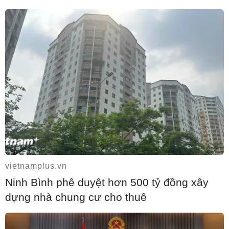
05/08/2026 18:01
Phê duyệt Điều chỉnh Quy hoạch chung
Khu kinh tế Vũng Áng đến năm 2050
05/08/2026 17:07
Nghị quyết 10-NQ/TW: FDI tiếp tục là
điểm sáng trong bức tranh kinh tế Việt
Nam
vietnamplus.vn
05/08/2026 16:08
Ninh Bình phê duyệt hơn 500 tỷ đồng xây
dựng nhà chung cư cho thuê
Động lực tăng trưởng mới tiếp tục dẫn dắt
kinh tế Trung Quốc