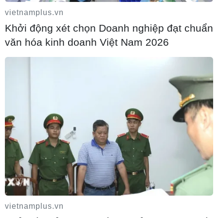
vietnamplus.vn
06/08/2026 09:05
Khởi động xét chọn Doanh nghiệp đạt chuẩn
văn hóa kinh doanh Việt Nam 2026
Giá vàng ngày 6/8: Bảng giá tại các công
ty vàng bạc đá quý
06/08/2026 08:54
Giá dầu thô biến động nhẹ khi triển vọng
đàm phán Trung Đông vẫn khó đoán
06/08/2026 07:26
Giá vàng thế giới tăng mạnh nhất kể từ
vietnamplus.vn
tháng Hai