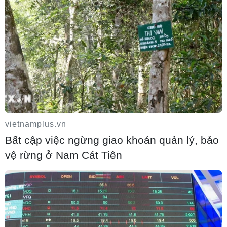
06/08/2026 15:36
Xăng dầu trong nước đồng loạt giảm,
E10RON95-III xuống còn 22.324 đồng/lít
06/08/2026 15:07
vietnamplus.vn
Cà Mau triển khai đợt cao điểm chống
Bất cập việc ngừng giao khoán quản lý, bảo
khai thác IUU
vệ rừng ở Nam Cát Tiên
06/08/2026 14:25
Hàn Quốc mở rộng điều tra nghi vấn
thông đồng giá sang ngành hóa dầu