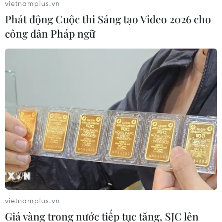
vietnamplus.vn
Phát động Cuộc thi Sáng tạo Video 2026 cho
công dân Pháp ngữ
Tên miền .vn sẽ cấp phát tự do nếu 2 lần
đấu giá không thành
01/04/2026 06:00
Theo đại diện Trung tâm Internet Việt Nam (VNNIC), tên
miền quốc gia .vn nếu không tìm được người mua sau
hai lần đấu giá sẽ được chuyển sang hình thức cấp
phát tự do.
vietnamplus.vn
Giá vàng trong nước tiếp tục tăng, SJC lên