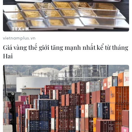
Hỗ trợ phụ nữ tỉnh miền núi, biên
giới khởi nghiệp gắn với khoa học
công nghệ
vietnamplus.vn
05/08/2026 09:39
Giá vàng thế giới tăng mạnh nhất kể từ tháng
Hai
Lần đầu tiên vinh danh doanh
nghiệp kiến tạo đất nước tại Better
Choice Awards
05/08/2026 09:30
VNPT-VRG và cái “bắt tay” chiến
lược của để xây mô hình khu công
nghiệp công nghệ số
05/08/2026 02:59