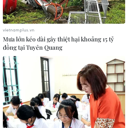
Internet.
vietnamplus.vn
Mưa lớn kéo dài gây thiệt hại khoảng 15 tỷ
đồng tại Tuyên Quang
Ảnh minh hoạ. (Ảnh: Minh Sơn/Vietnam+)
Trung tâm Internet Việt Nam (VNNIC) cho biết,
từ ngày 24 đến 25/6/2026 sẽ có 76 tên miền cấp
2 có 02 ký tự dưới tên miền .vn chính thức được