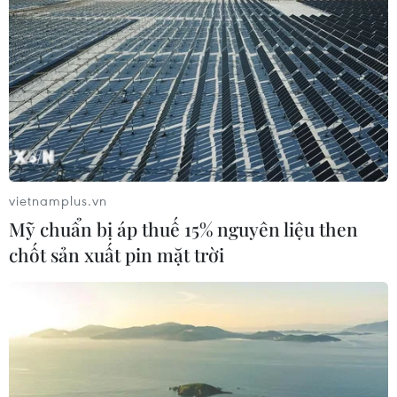
khai hoạt động đấu giá trực tuyến tên miền .vn đợt 1 (2
đợt trong năm 2026). Đợt 1 gồm 50 tên miền 2 ký tự
hiếm.
vietnamplus.vn
Mỹ chuẩn bị áp thuế 15% nguyên liệu then
chốt sản xuất pin mặt trời