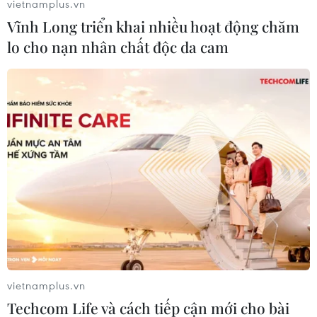
vietnamplus.vn
ok.vn, fu.vn, mb.vn, ot.vn, vv.vn, ak.vn… cùng
Vĩnh Long triển khai nhiều hoạt động chăm
nhiều tên miền kết hợp chữ và số có khả năng
lo cho nạn nhân chất độc da cam
nhận diện thương hiệu cao.
vietnamplus.vn
Techcom Life và cách tiếp cận mới cho bài