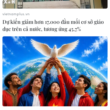
vietnamplus.vn
Theo dõi VietnamPlus
Dự kiến giảm hơn 17.000 đầu mối cơ sở giáo
dục trên cả nước, tương ứng 45,7%
TIN LIÊN QUAN