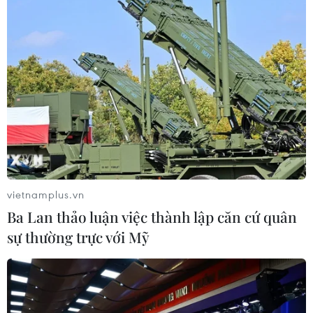
chính số
04/08/2026 02:51
Hải Phòng khẳng định vị thế Thành
phố đổi mới sáng tạo
04/08/2026 01:26
Xem thêm
vietnamplus.vn
Ba Lan thảo luận việc thành lập căn cứ quân
sự thường trực với Mỹ
CƠ QUAN CHỦ QUẢN: THÔNG TẤN XÃ VIỆT NAM