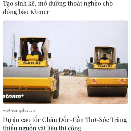
Tạo sinh kế, mở đường thoát nghèo cho
đồng bào Khmer
TIN CÙNG CHUYÊN MỤC
vietnamplus.vn
Ngày An ninh mạng Việt Nam: Kiến
Dự án cao tốc Châu Đốc-Cần Thơ-Sóc Trăng
tạo không gian mạng an toàn, nhân
thiếu nguồn vật liệu thi công