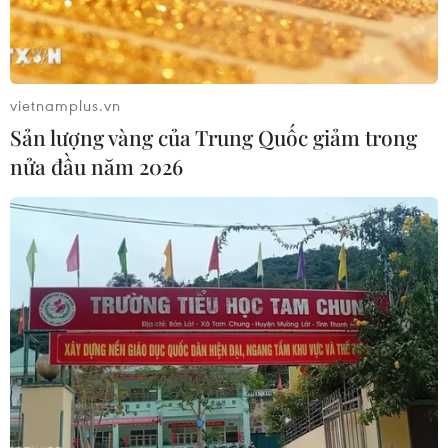
vietnamplus.vn
Sản lượng vàng của Trung Quốc giảm trong
nửa đầu năm 2026
#Đấu giá tên miền .vn
#Tên miền ngắn đẹp
#Phát triển thương hiệu trực tuyến
#Khai thác tài nguyên Internet
#Chương trình đấu giá trực tuyến
#Giá trị tên miền cao
#Quản lý tên miền quốc gia
#Thúc đẩy kinh tế số
#Xây dựng thương hiệu Việt Nam
#Điều kiện và quy trình đăng ký