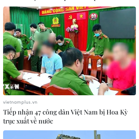
Tháo gỡ "điểm nghẽn" dữ liệu: Bộ Y
tế tăng tốc chuyển đổi số toàn diện
04/08/2026 08:08
Kết nối toàn cầu về công nghệ và
khởi nghiệp đổi mới sáng tạo
04/08/2026 05:33
Vì sao Google khiến Mỹ và
EU đối đầu về chủ quyền số?
vietnamplus.vn
04/08/2026 04:13
Tiếp nhận 47 công dân Việt Nam bị Hoa Kỳ
trục xuất về nước
Quảng Trị: Hiệu lực mới từ nền hành