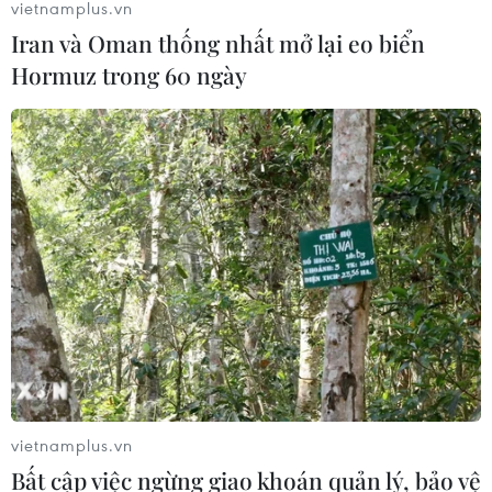
vietnamplus.vn
Iran và Oman thống nhất mở lại eo biển
Hormuz trong 60 ngày
vietnamplus.vn
Bất cập việc ngừng giao khoán quản lý, bảo vệ