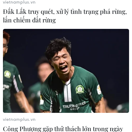
vietnamplus.vn
Đắk Lắk truy quét, xử lý tình trạng phá rừng,
TIN LIÊN QUAN
lấn chiếm đất rừng
Meta thừa nhận mắc sai lầm trong quá
vietnamplus.vn
trình tái cơ cấu phục vụ AI
Công Phượng gặp thử thách lớn trong ngày