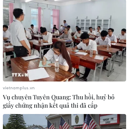
giúp người dùng dễ dàng tìm và tham gia các
cộng đồng phù hợp với bản thân.
Một số cập nhật nổi bật bao gồm Trung tâm
Cộng đồng với biểu tượng riêng, giúp người
dùng dễ dàng tìm và chuyển đổi giữa các cộng
đồng ngay từ menu chính; tính năng theo dõi
tiến trình cộng đồng, cho phép người dùng biết
khi nào một chủ đề sắp trở thành cộng đồng;
cùng việc mở rộng danh hiệu thành viên nổi bật
cho nhiều người dùng tích cực hơn trong các
vietnamplus.vn
cộng đồng.
Vụ chuyên Tuyên Quang: Thu hồi, huỷ bỏ
giấy chứng nhận kết quả thi đã cấp