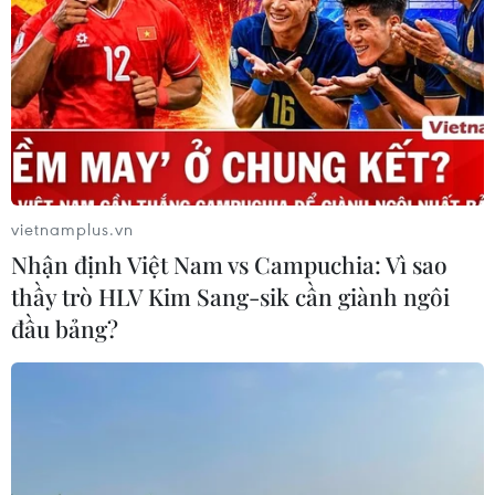
tạo không gian mạng an toàn, nhân
văn
06/08/2026 02:49
Thủ tướng Lê Minh Hưng
phát động hưởng ứng ngày An ninh
mạng Việt Nam
vietnamplus.vn
06/08/2026 02:39
Nhận định Việt Nam vs Campuchia: Vì sao
thầy trò HLV Kim Sang-sik cần giành ngôi
Thủ tướng: Bảo đảm an ninh mạng
đầu bảng?
phải gắn kết giữa bảo vệ hệ thống và
con người
06/08/2026 02:30
Công nghệ Robot Da Vinci