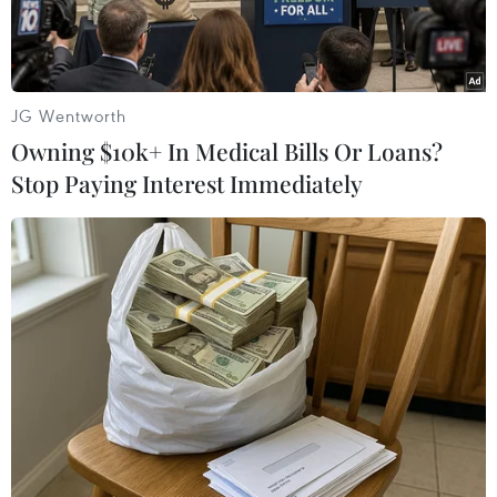
tính năng mới.
JG Wentworth
Owning $10k+ In Medical Bills Or Loans?
Stop Paying Interest Immediately
Ảnh minh họa. (Nguồn: Minh Sơn/Vietnam+)
Meta vừa công bố mạng xã hội Threads đã đạt
500 triệu người dùng tích cực hàng tháng trên
toàn cầu. Cột mốc này cho thấy nhu cầu ngày