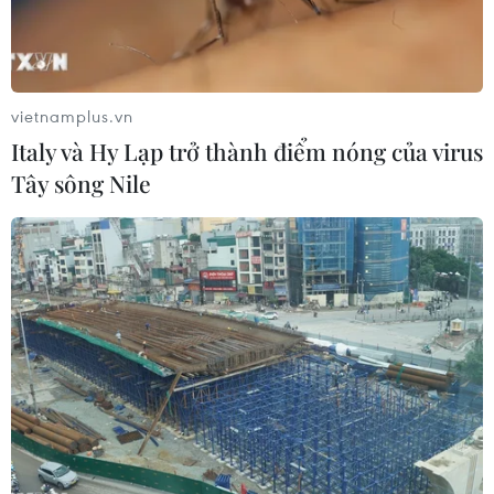
(Vietnam+)
vietnamplus.vn
Italy và Hy Lạp trở thành điểm nóng của virus
Tây sông Nile
#Sự phát triển của mạng xã hội Threads
#Mốc người dùng 500 triệu
#Cập nhật tính năng cộng đồng