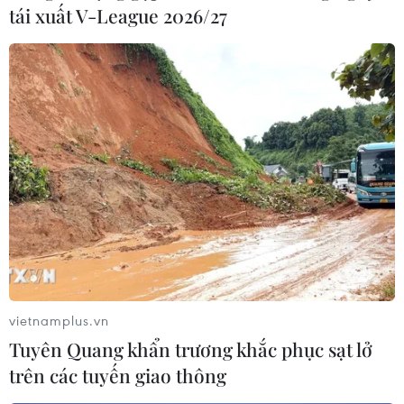
14/06/2026 14:25
tái xuất V-League 2026/27
Trong bối cảnh cuộc đua AI ngày càng nóng lên, Meta
tiếp tục gia tăng đầu tư mạnh cho lĩnh vực này. Hồi
tháng 4/2026, tập đoàn đã nâng dự báo chi tiêu vốn
trong năm lên mức 125-145 tỷ USD.
vietnamplus.vn
Tuyên Quang khẩn trương khắc phục sạt lở
trên các tuyến giao thông