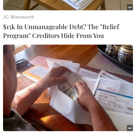
càng lớn của người dùng đối với một không
gian nơi mọi người có thể chia sẻ suy nghĩ, theo
JG Wentworth
dõi các chủ đề mình quan tâm và tham gia vào
$15k In Unmanageable Debt? The "Relief
những cuộc trò chuyện đang diễn ra sôi nổi.
Program" Creditors Hide From You
Threads xuất hiện trên các cửa hàng ứng dụng
vào ngày 5/7/2023. Mạng xã hội này được kỳ
vọng sẽ cạnh tranh với mạng xã hội X của tỷ
phú Elon Musk.
Được quảng cáo thông qua tài khoản Instagram
của người dùng, Threads đã nhanh chóng được
hơn 100 triệu người đã tải xuống trong vòng
một tuần kể từ khi ra mắt tại 100 quốc gia.
Riêng tại Liên minh châu Âu (EU), nền tảng này
phải đợi đến tháng 12/2023 mới được triển khai
vì những lo ngại về quy định.