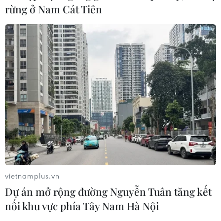
rừng ở Nam Cát Tiên
TIN CÙNG CHUYÊN MỤC
Đến năm 2030, Việt Nam làm chủ ít
nhất 4 công nghệ chiến lược
06/08/2026 12:58
Trung Quốc vận hành giàn phát điện
vietnamplus.vn
gió nổi đầu tiên chịu được bão cấp 17
Dự án mở rộng đường Nguyễn Tuân tăng kết
06/08/2026 11:20
nối khu vực phía Tây Nam Hà Nội