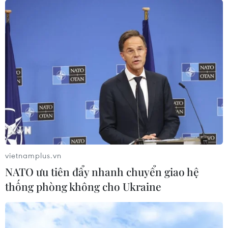
Giám đốc Meta Việt Nam tiết lộ 5 xu
hướng mạng xã hội nổi bật năm 2026
27/01/2026 08:56
Ông Khôi Lê, Giám đốc Quốc gia thị trường Việt Nam
của Meta đã chia sẻ những xu hướng mạng xã hội nổi
bật gắn liền với hoạt động kinh doanh trên các nền tảng
của Meta.
vietnamplus.vn
NATO ưu tiên đẩy nhanh chuyển giao hệ
thống phòng không cho Ukraine