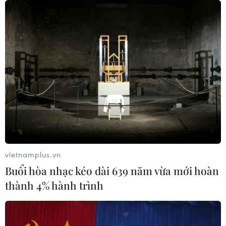
Cao điểm "100 ngày chuyển đổi số":
Chuyển động từ cơ sở
06/08/2026 09:48
Israel và Việt Nam hợp tác trong
ngành bán dẫn và công nghệ cao
06/08/2026 09:40
vietnamplus.vn
Meta tung công cụ AI lập trình tự
Buổi hòa nhạc kéo dài 639 năm vừa mới hoàn
động cho nhà phát triển
thành 4% hành trình
06/08/2026 06:40