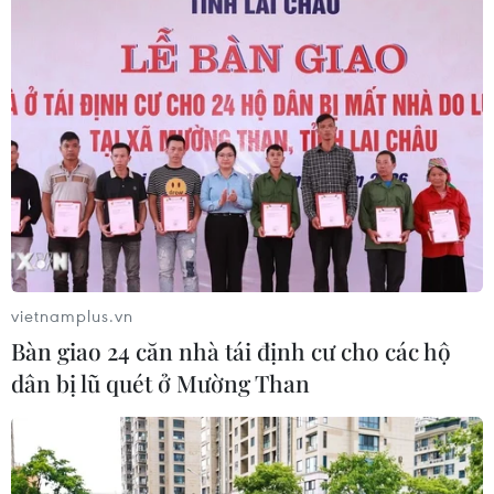
Xem thêm
CƠ QUAN CHỦ QUẢN: THÔNG TẤN XÃ VIỆT NAM
Tổng Biên tập: TRẦN TIẾN DUẨN
Phó Tổng Biên tập: NGUYỄN THỊ TÁM, KHÚC THANH
vietnamplus.vn
THỦY
Bàn giao 24 căn nhà tái định cư cho các hộ
dân bị lũ quét ở Mường Than
Sở hữu trí tuệ
Quy định sử dụng
RSS
Hỗ trợ
Ngôn ngữ
TTXVN