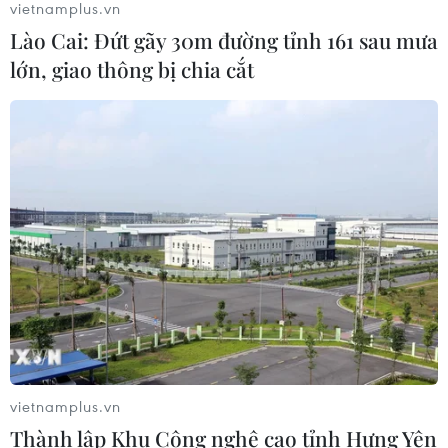
vietnamplus.vn
nền đối ngoại Việt Nam
Lào Cai: Đứt gãy 30m đường tỉnh 161 sau mưa
05/08/2026 14:56
lớn, giao thông bị chia cắt
Xem thêm
CƠ QUAN CHỦ QUẢN: THÔNG TẤN XÃ VIỆT NAM
Tổng Biên tập: TRẦN TIẾN DUẨN
Phó Tổng Biên tập: NGUYỄN THỊ TÁM, KHÚC THANH
THỦY
vietnamplus.vn
Sở hữu trí tuệ
Quy định sử dụng
Thành lập Khu Công nghệ cao tỉnh Hưng Yên