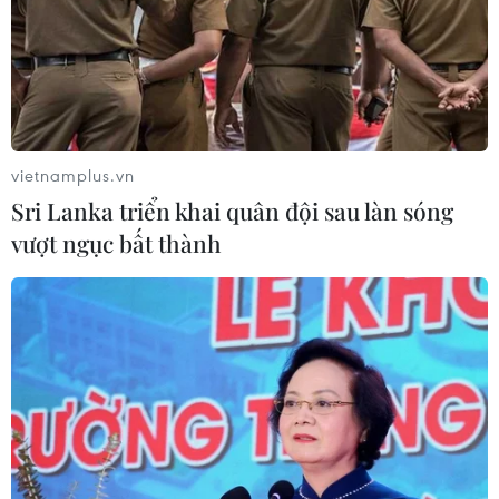
Tây Ninh: Tạo điều kiện hình thành
doanh nghiệp công nghệ chiến lược
06/08/2026 04:45
Việt Nam hướng tới làm
vietnamplus.vn
chủ 10 công nghệ lõi vào năm 2030
Sri Lanka triển khai quân đội sau làn sóng
06/08/2026 04:38
vượt ngục bất thành
Ngày An ninh mạng Việt Nam: Kiến
tạo không gian mạng an toàn, nhân
văn
06/08/2026 02:49
Thủ tướng Lê Minh Hưng