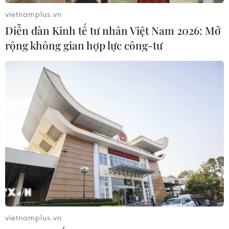
vietnamplus.vn
Diễn đàn Kinh tế tư nhân Việt Nam 2026: Mở
rộng không gian hợp lực công-tư
G7 sẽ thảo luận về tương lai AI toàn cầu
12/06/2026 23:06
Các nhà lãnh đạo G7 sẽ có buổi làm việc chung với
giới lãnh đạo công nghệ vào ngày 17/6 để thảo luận về
quy định pháp lý, hạ tầng AI và mạng lưới kỹ thuật số.
vietnamplus.vn