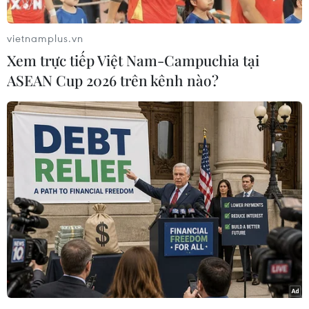
tuệ nhân tạo (AI).
Trong những năm gần đây, ông Zuckerberg đã
vietnamplus.vn
đẩy mạnh đầu tư vào AI với quy mô lên tới hàng
Xem trực tiếp Việt Nam-Campuchia tại
trăm tỷ USD nhằm tái định hình hoạt động của
ASEAN Cup 2026 trên kênh nào?
Meta xoay quanh công nghệ này. Đây cũng là xu
hướng đang diễn ra tại nhiều tập đoàn lớn của
Mỹ, đặc biệt trong lĩnh vực công nghệ.
Trong một thông báo nội bộ mới đây gửi tới
nhân viên, ông Zuckerberg cho biết tốc độ phát
triển nhanh chóng của AI đang tạo ra những
thay đổi sâu rộng và kéo theo không ít thách
thức đối với doanh nghiệp.
Ông nói: “Với mức độ phức tạp của những thay
đổi này, chúng tôi đã mắc sai lầm và gần như
chắc chắn sẽ còn mắc thêm sai lầm trong tương