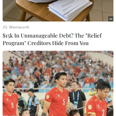
JG Wentworth
$15k In Unmanageable Debt? The "Relief
Program" Creditors Hide From You
CEO của Meta, Mark Zuckerberg. (Nguồn: TTXVN)
Giám đốc điều hành (CEO) của Meta, Mark
Zuckerberg vừa thừa nhận rằng tập đoàn công
nghệ này đã mắc một số sai lầm trong quá trình
tái cấu trúc lực lượng lao động xoay quanh trí