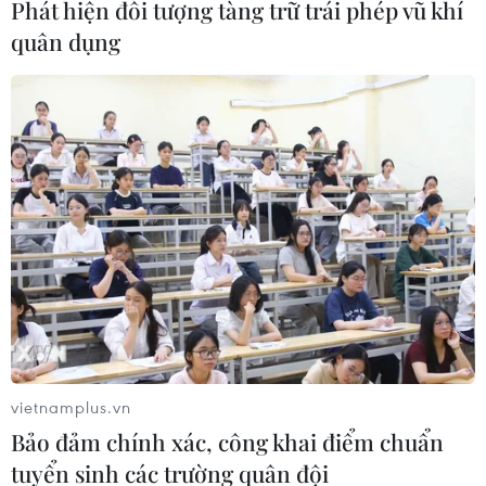
Phát hiện đối tượng tàng trữ trái phép vũ khí
quân dụng
AI - chiến tuyến mới trong cuộc đối đầu
giữa EU và tập đoàn công nghệ Mỹ
10/06/2026 07:17
EC đã ra lệnh buộc Meta khôi phục quyền truy cập
miễn phí vào WhatsApp cho các trợ lý AI cạnh tranh với
Meta AI - bước đi mạnh mẽ nhằm ngăn nguy cơ lạm
dụng vị thế thống lĩnh thị trường trong AI.
vietnamplus.vn
Bảo đảm chính xác, công khai điểm chuẩn
tuyển sinh các trường quân đội