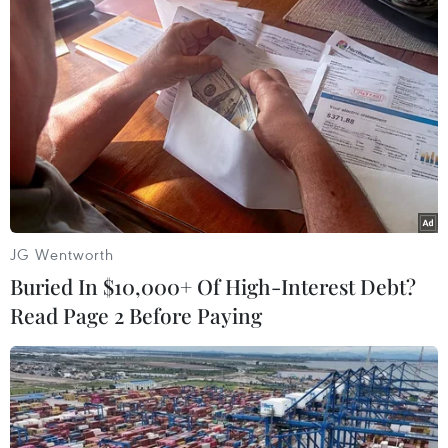
đầu tư 295 tỷ USD cho
cuộc đua AI toàn cầu
Trung Quốc đang xây dựng kế
hoạch đầu tư 295 tỷ USD trong 5
năm tới để phát triển mạng lưới
trung tâm dữ liệu toàn quốc, thúc
đẩy tự chủ công nghệ và tăng tốc
cuộc đua AI với Mỹ.
JG Wentworth
Buried In $10,000+ Of High-Interest Debt?
Read Page 2 Before Paying
(TTXVN/Vietnam+)