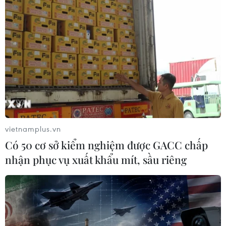
vietnamplus.vn
Có 50 cơ sở kiểm nghiệm được GACC chấp
nhận phục vụ xuất khẩu mít, sầu riêng