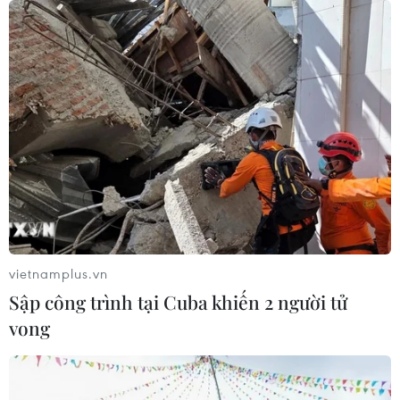
ChatGPT cung cấp tính năng chat
không giới hạn cho người dùng miễn
phí
06/08/2026 23:32
Phát hiện lỗ hổng bảo mật nghiêm
trọng trên loạt trình duyệt tích hợp
AI
06/08/2026 15:57
vietnamplus.vn
Sập công trình tại Cuba khiến 2 người tử
Thành lập Hội đồng cấp Nhà nước
vong
xét tặng các giải thưởng khoa học và
công nghệ
06/08/2026 14:19