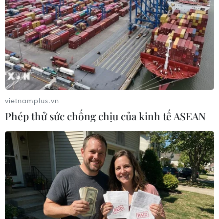
vietnamplus.vn
Phép thử sức chống chịu của kinh tế ASEAN
#cuộc đua AI
#Cuộc đua phát triển AI
#Meta
Theo dõi VietnamPlus