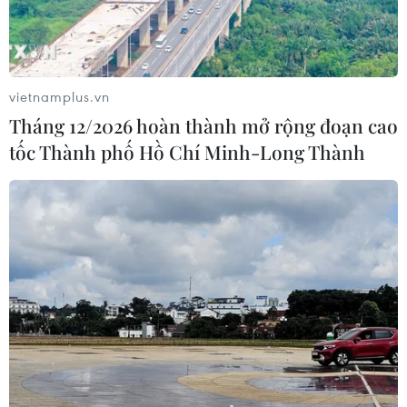
vietnamplus.vn
Tháng 12/2026 hoàn thành mở rộng đoạn cao
tốc Thành phố Hồ Chí Minh-Long Thành
TIN CÙNG CHUYÊN MỤC
Naver và NVIDIA tăng tốc xây dựng
“Nhà máy AI,” hướng tới doanh thu
từ năm 2027
07/08/2026 13:01
APIE Camp 2026: Kết nối sinh viên
Việt Nam với cộng đồng Internet