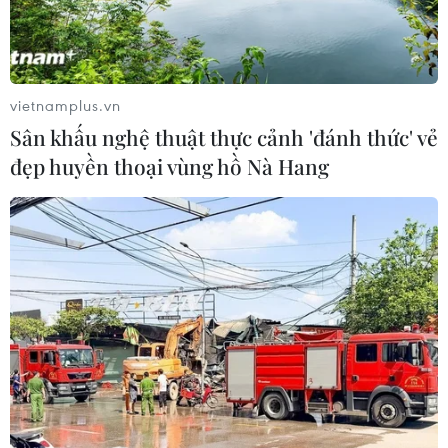
vietnamplus.vn
Sân khấu nghệ thuật thực cảnh 'đánh thức' vẻ
đẹp huyền thoại vùng hồ Nà Hang
Ấn Độ-Trung Quốc nhất trí đẩy nhanh nối
lại các chuyến bay trực tiếp
13/06/2025 11:40