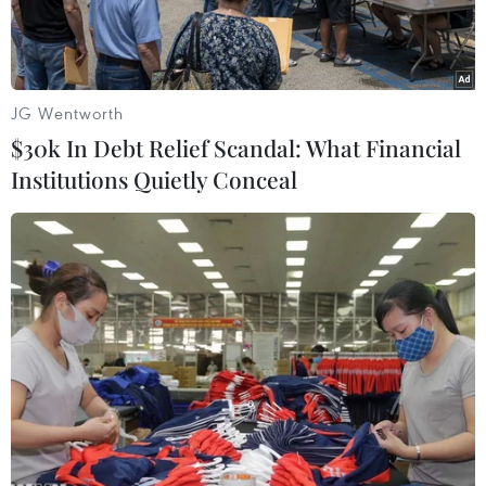
JG Wentworth
$30k In Debt Relief Scandal: What Financial
Institutions Quietly Conceal
Thủ tướng Ấn Độ Narendra Modi (trái) và Chủ tịch Trung Quốc
Tập Cận Bình tại cuộc gặp ở Thiên Tân, Trung Quốc ngày
31/8/2025. (Ảnh: ANI/TTXVN)
Ngày 31/8, Thủ tướng Ấn Độ Narendra Modi đã
hội kiến Chủ tịch Trung Quốc Tập Cận Bình