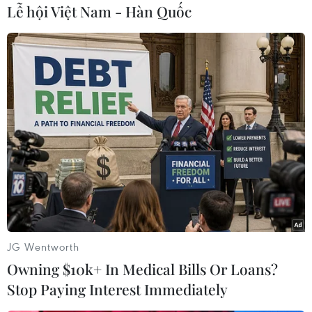
Lễ hội Việt Nam - Hàn Quốc
Do đó, Chủ tịch Trung Quốc nhấn mạnh tầm
quan trọng của hợp tác giữa hai nước trong bối
cảnh thế giới đang chuyển mình.
Thủ tướng Modi đã tới Trung Quốc vào ngày
30/8 để tham dự Hội nghị thượng đỉnh SCO,
đánh dấu chuyến thăm đầu tiên của ông tới
quốc gia này kể từ khi quan hệ song phương
xấu đi sau các vụ đụng độ biên giới giữa binh sĩ
hai nước năm 2020. Chuyến thăm được cho là
thể hiện nỗ lực của Ấn Độ trong việc tái thiết
quan hệ với Trung Quốc.
JG Wentworth
Trong năm nay, Trung Quốc và Ấn Độ đã tăng
Owning $10k+ In Medical Bills Or Loans?
cường các chuyến thăm chính thức và thảo luận
Stop Paying Interest Immediately
về việc nới lỏng một số hạn chế thương mại