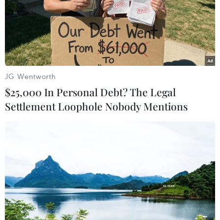
JG Wentworth
$25,000 In Personal Debt? The Legal
Settlement Loophole Nobody Mentions
Ấn Độ và Trung Quốc thúc đẩy nỗ lực bình
thường hóa quan hệ
18/08/2025 15:07
Trong khuôn khổ chuyến thăm của Ngoại trưởng Trung
Quốc đến Ấn Độ, 2 bên tổ chức vòng đàm phán Đặc
phái viên lần thứ 24 về vấn đề biên giới với sự tham gia
của Cố vấn An ninh Quốc gia Ajit Doval.