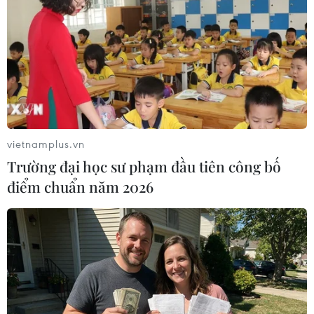
#Trung Quốc
#Ấn Độ
#Biên giới
Ấn Độ
Trung Quốc
vietnamplus.vn
Theo dõi VietnamPlus
Trường đại học sư phạm đầu tiên công bố
điểm chuẩn năm 2026
TIN LIÊN QUAN