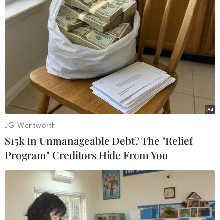
được xem là dấu hiệu quan trọng
cho thấy Bắc Kinh và New Delhi
đang củng cố lòng tin, tạo nền
tảng cho quan hệ ổn định lâu dài.
(TTXVN/Vietnam+)
JG Wentworth
$15k In Unmanageable Debt? The "Relief
Program" Creditors Hide From You