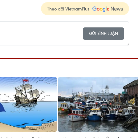
Theo dõi VietnamPlus
GỬI BÌNH LUẬN