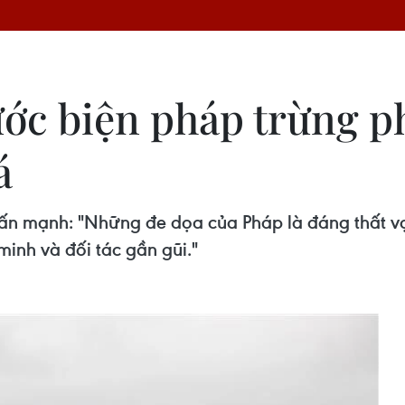
ớc biện pháp trừng ph
á
n mạnh: "Những đe dọa của Pháp là đáng thất vọ
inh và đối tác gần gũi."