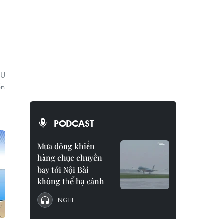
EU
ển
PODCAST
Mưa dông khiến
hàng chục chuyến
bay tới Nội Bài
không thể hạ cánh
NGHE