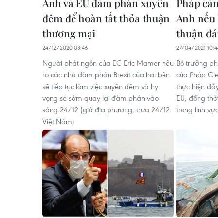
Anh và EU đàm phán xuyên
Pháp cản
đêm để hoàn tất thỏa thuận
Anh nếu 
thương mại
thuận đá
24/12/2020 03:46
27/04/2021 10:4
Người phát ngôn của EC Eric Mamer nêu
Bộ trưởng ph
rõ các nhà đàm phán Brexit của hai bên
của Pháp Cl
sẽ tiếp tục làm việc xuyên đêm và hy
thực hiện đầ
vọng sẽ sớm quay lại đàm phán vào
EU, đồng thời
sáng 24/12 (giờ địa phương, trưa 24/12
trong lĩnh vự
Việt Nám)