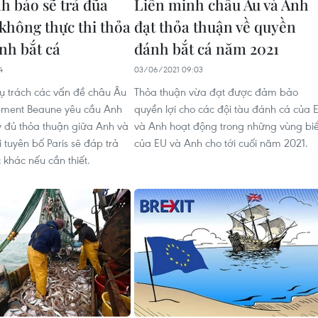
h báo sẽ trả đũa
Liên minh châu Âu và Anh
không thực thi thỏa
đạt thỏa thuận về quyền
nh bắt cá
đánh bắt cá năm 2021
4
03/06/2021 09:03
ụ trách các vấn đề châu Âu
Thỏa thuận vừa đạt được đảm bảo
ement Beaune yêu cầu Anh
quyền lợi cho các đội tàu đánh cá của 
y đủ thỏa thuận giữa Anh và
và Anh hoạt động trong những vùng bi
 tuyên bố Paris sẽ đáp trả
của EU và Anh cho tới cuối năm 2021.
c khác nếu cần thiết.