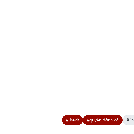
#Brexit
#quyền đánh cá
#Ph