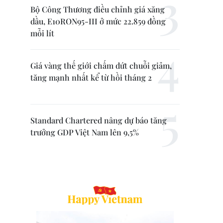
Bộ Công Thương điều chỉnh giá xăng
dầu, E10RON95-III ở mức 22.859 đồng
mỗi lít
Giá vàng thế giới chấm dứt chuỗi giảm,
tăng mạnh nhất kể từ hồi tháng 2
Standard Chartered nâng dự báo tăng
trưởng GDP Việt Nam lên 9,5%