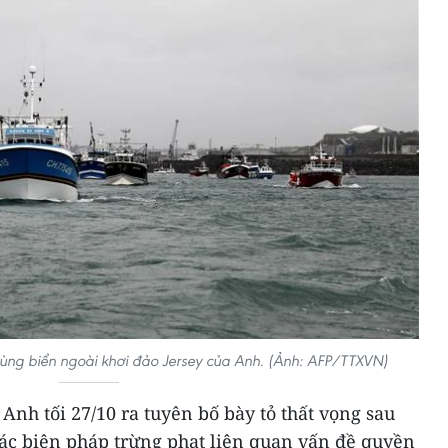
ùng biển ngoài khơi đảo Jersey của Anh. (Ảnh: AFP/TTXVN)
nh tối 27/10 ra tuyên bố bày tỏ thất vọng sau
các biện pháp trừng phạt liên quan vấn đề quyền