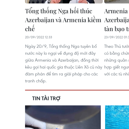
Tổng thống Nga hối thúc
Armenia 
Azerbaijan và Armenia kiềm
Azerbaij
chế
tàn bạo 
20/09/2022 12:33
23/09/2022 01:
Ngày 20/9, Tổng thống Nga tuyên bố
Theo Thủ tướ
nước này lo ngại về đụng độ mới đây
có bằng chứn
giữa Armenia và Azerbaijan, đồng thời
những quân n
kêu gọi hai quốc gia thuộc Liên Xô cũ này
hợp giết ngư
đàm phán để tìm ra giải pháp cho các
với các tù n
tranh chấp.