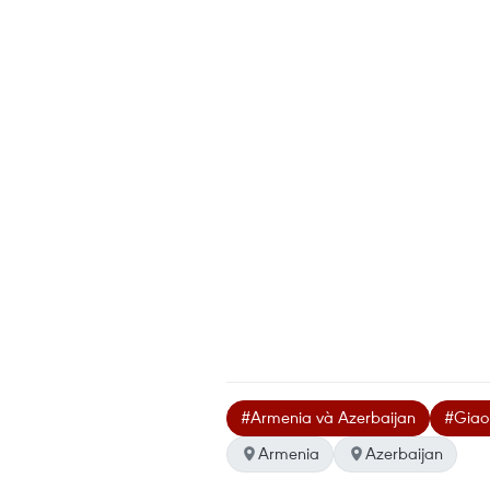
#Armenia và Azerbaijan
#Giao
Armenia
Azerbaijan