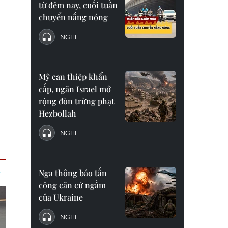
từ đêm nay, cuối tuần
chuyển nắng nóng
NGHE
Mỹ can thiệp khẩn
cấp, ngăn Israel mở
rộng đòn trừng phạt
Hezbollah
NGHE
Nga thông báo tấn
công căn cứ ngầm
của Ukraine
NGHE