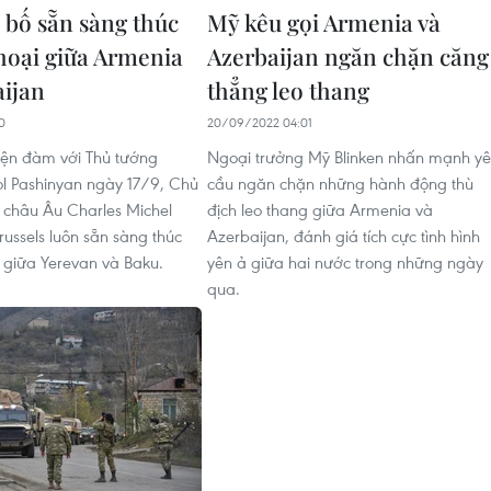
 bố sẵn sàng thúc
Mỹ kêu gọi Armenia và
thoại giữa Armenia
Azerbaijan ngăn chặn căng
aijan
thẳng leo thang
0
20/09/2022 04:01
iện đàm với Thủ tướng
Ngoại trưởng Mỹ Blinken nhấn mạnh y
l Pashinyan ngày 17/9, Chủ
cầu ngăn chặn những hành động thù
g châu Âu Charles Michel
địch leo thang giữa Armenia và
russels luôn sẵn sàng thúc
Azerbaijan, đánh giá tích cực tình hình
i giữa Yerevan và Baku.
yên ả giữa hai nước trong những ngày
qua.