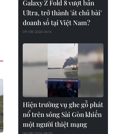
Galaxy Z Fold 8 vượt bản
Ultra, trở thành 'át chủ bài'
doanh số tại Việt Nam?
09/08/2026 04:14
Hiện trường vụ ghe gỗ phát
nổ trên sông Sài Gòn khiến
một người thiệt mạng
08/08/2026 09:03