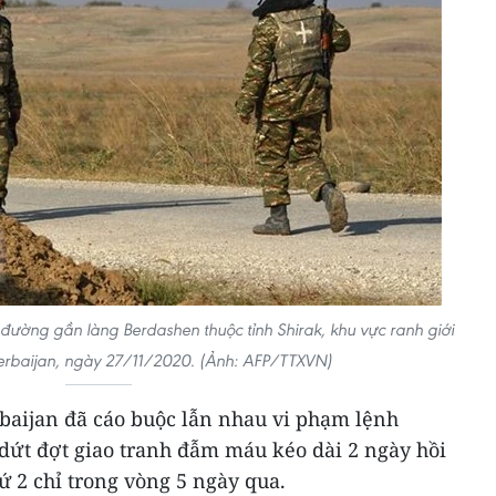
 đường gần làng Berdashen thuộc tỉnh Shirak, khu vực ranh giới
rbaijan, ngày 27/11/2020. (Ảnh: AFP/TTXVN)
baijan đã cáo buộc lẫn nhau vi phạm lệnh
ứt đợt giao tranh đẫm máu kéo dài 2 ngày hồi
ứ 2 chỉ trong vòng 5 ngày qua.