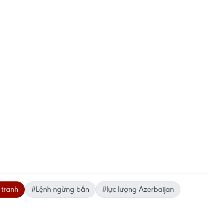
 tranh
#Lệnh ngừng bắn
#lực lượng Azerbaijan