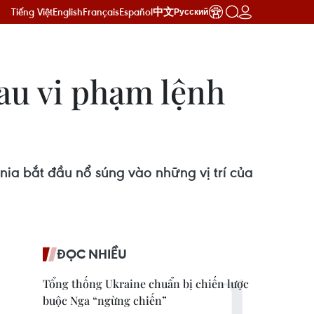
Tiếng Việt
English
Français
Español
中文
Русский
au vi phạm lệnh
a bắt đầu nổ súng vào những vị trí của
ĐỌC NHIỀU
Tổng thống Ukraine chuẩn bị chiến lược
buộc Nga “ngừng chiến”