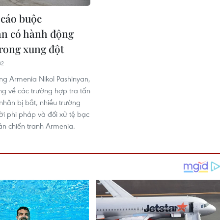
cáo buộc
an có hành động
trong xung đột
32
ng Armenia Nikol Pashinyan,
g về các trường hợp tra tấn
hân bị bắt, nhiều trường
ời phi pháp và đối xử tệ bạc
hân chiến tranh Armenia.