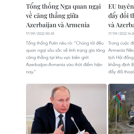
Tổng thống Nga quan ngại
EU tuyên
về căng thẳng giữa
đẩy đối 
Azerbaijan và Armenia
và Azerb
17/09/2022 00:35
17/09/2022 14:2
Tổng thống Putin nêu rõ: “Chúng tôi đều
Trong cuộc đ
quan ngại sâu sắc về tình trạng gia tăng
Armenia Niko
căng thẳng tại khu vực biên giới
tịch Hội đồn
Azerbaijan-Armenia vào thời điểm hiện
khẳng định B
nay."
đẩy đối thoạ