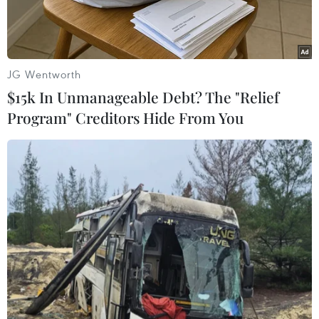
quốc gia Đông Nam Á này.
Thông báo của Bộ Ngoại giao Australia dẫn “các
báo cáo đáng tin cậy” về nguy cơ xảy ra khủng
JG Wentworth
bố, đặc biệt tại nhiều khu vực ở Mindanao.
$15k In Unmanageable Debt? The "Relief
Program" Creditors Hide From You
Thông báo có đoạn: “Chúng tôi tiếp tục khuyến
cáo công dân không nến đến miền Trung và Tây
Mindanao, trong đó có quần đảo Zamboanga và
Sulu, do nguy cơ xảy ra tấn công khủng bố, bắt
cóc, tội phạm liên quan đến bạo lực và đụng độ
bạo lực giữa các nhóm vũ trang rất cao”.
Thông báo cũng nhắc lại cảnh báo về khả năng
xảy ra “tấn công khủng bố, kể cả đánh bom, vào
bất kì thời điểm nào, bất kì nơi đâu ở