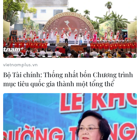
Sở hữu trí tuệ
Quy định sử dụng
RSS
Hỗ trợ
Ngôn ngữ
TTXVN
Dịch vụ tin
Quảng cáo
Liên hệ
vietnamplus.vn
Bộ Tài chính: Thống nhất bốn Chương trình
mục tiêu quốc gia thành một tổng thể
Giấy phép số: 1374/GP-BTTTT do Bộ Thông tin và Truyền thông
cấp ngày 11/9/2008.
Quảng cáo: Phó TBT Nguyễn Thị Tám: 093.5958688, Email:
tamvna@gmail.com
Điện thoại: (024) 39411349 - (024) 39411348, Fax: (024)
39411348
Email:
vietnamplus2008@gmail.com