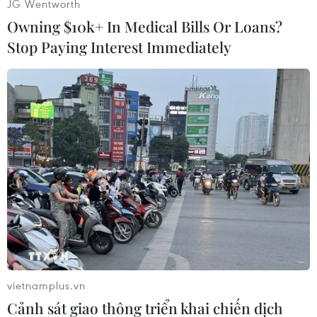
JG Wentworth
Owning $10k+ In Medical Bills Or Loans?
(Vietnam+)
Stop Paying Interest Immediately
vietnamplus.vn
#Australia
#Philippines
#Khủng bố
#Bắt cóc
Cảnh sát giao thông triển khai chiến dịch