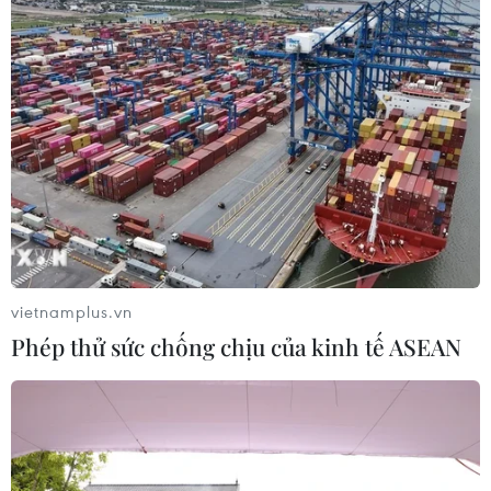
ASC 2026: Tiếp lửa đam mê khoa học
cho thế hệ trẻ Việt Nam
04/08/2026 14:08
Xem thêm
vietnamplus.vn
Phép thử sức chống chịu của kinh tế ASEAN
CƠ QUAN CHỦ QUẢN: THÔNG TẤN XÃ VIỆT NAM
Tổng Biên tập: TRẦN TIẾN DUẨN
Phó Tổng Biên tập: NGUYỄN THỊ TÁM, KHÚC THANH
THỦY