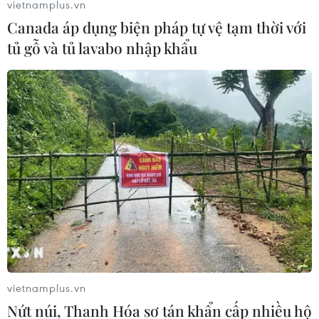
vietnamplus.vn
05/08/2026 13:30
Canada áp dụng biện pháp tự vệ tạm thời với
tủ gỗ và tủ lavabo nhập khẩu
Hơn 100 người thiệt mạng trong mùa
mưa khốc liệt ở Ấn Độ
05/08/2026 09:39
Trung Quốc phóng thành công hai
vệ tinh siêu phổ Đông Phương Huệ
Nhãn
05/08/2026 07:16
Trung Quốc: Cảnh sát Hong Kong,
Macau triệt phá vụ lừa đảo đầu tư
vietnamplus.vn
Fun Coffee
Nứt núi, Thanh Hóa sơ tán khẩn cấp nhiều hộ