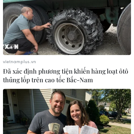
Indonesia (20h ngày 7/8): Cuộc quyết
đấu giành tấm vé bán kết duy nhất
07/08/2026 08:41
Cục diện ASEAN Cup: Việt Nam
quyết giành ngôi đầu, Thái Lan vẫn
có thể bị loại
vietnamplus.vn
07/08/2026 02:29
Đã xác định phương tiện khiến hàng loạt ôtô
thủng lốp trên cao tốc Bắc-Nam
Lần đầu Cà Mau tổ chức Lễ hội
Khinh khí cầu gắn với Ngày hội Văn
hóa di sản
07/08/2026 02:00
Lịch thi đấu ASEAN Cup 2026 ngày