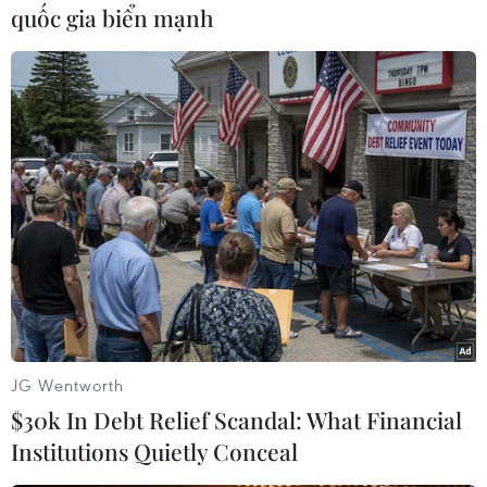
#Đăng cai
Anh
Áo
Australia
quốc gia biển mạnh
Theo dõi VietnamPlus
TIN CÙNG CHUYÊN MỤC
ASEAN Cup 2026: Truyền thông
châu Á ca ngợi chiến thắng của tuyển
JG Wentworth
Việt Nam
$30k In Debt Relief Scandal: What Financial
07/08/2026 22:58
Institutions Quietly Conceal