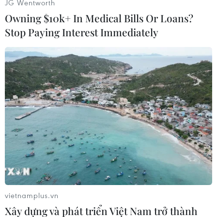
JG Wentworth
Owning $10k+ In Medical Bills Or Loans?
Đoàn Hùng/Sydney (Vietnam+)
Stop Paying Interest Immediately
vietnamplus.vn
#Qatar
#Australia
#FIFA
#World Cup 2022
Xây dựng và phát triển Việt Nam trở thành