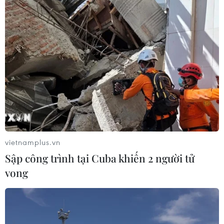
Đội tuyển Việt Nam đặt mục
tiêu 3 điểm, cảnh báo Indonesia
trước giờ G
03/08/2026 07:39
Xem thêm
vietnamplus.vn
Sập công trình tại Cuba khiến 2 người tử
vong
CƠ QUAN CHỦ QUẢN: THÔNG TẤN XÃ VIỆT NAM
Tổng Biên tập: TRẦN TIẾN DUẨN
Phó Tổng Biên tập: NGUYỄN THỊ TÁM, KHÚC THANH
THỦY