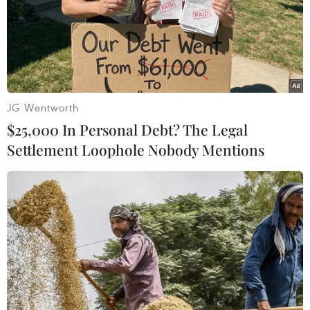
quan trọng trong cuộc chiến chống đại dịch.
JG Wentworth
$25,000 In Personal Debt? The Legal
Settlement Loophole Nobody Mentions
Tiếp tục không có ca mắc COVID-19 mới,
WHO đánh giá cao Việt Nam
21/04/2020 11:23