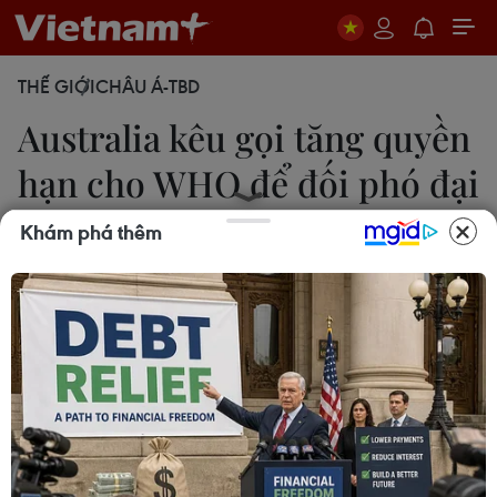
THẾ GIỚI
CHÂU Á-TBD
Australia kêu gọi tăng quyền
hạn cho WHO để đối phó đại
dịch
Khám phá thêm
23/04/2020 03:37
Thủ tướng Australia vận động các nhà lãnh đạo
thế giới trao thêm quyền hạn cho WHO tương tự
quyền hạn của các thanh sát viên vũ khí để đối
phó hiệu quả với các đại dịch mới trong tương lai.