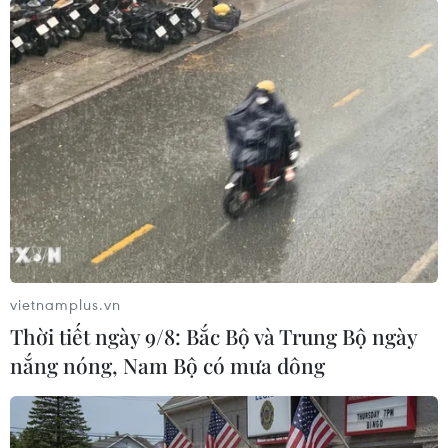
#COVID-19
#WHO
#đại dịch
#Australia
#tăng thêm quyền hạn
Australia
Theo dõi VietnamPlus
vietnamplus.vn
TIN LIÊN QUAN
Thời tiết ngày 9/8: Bắc Bộ và Trung Bộ ngày
nắng nóng, Nam Bộ có mưa dông