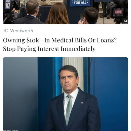
JG Wentworth
Owning $10k+ In Medical Bills Or Loans?
Stop Paying Interest Immediately
Nhân viên y tế chuyển bệnh nhân COVID-19 tại bệnh viện ở Vũ
Hán, tỉnh Hồ Bắc, Trung Quốc. (Ảnh: THX/TTXVN)
Thủ tướng Australia Scott Morrison đã kêu gọi
các nhà lãnh đạo thế giới tăng thêm quyền hạn
cho Tổ chức Y tế Thế giới (WHO) để đối phó với
các đại dịch trong tương lai.