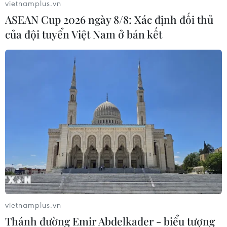
vietnamplus.vn
ASEAN Cup 2026 ngày 8/8: Xác định đối thủ
của đội tuyển Việt Nam ở bán kết
Chuyên gia khuyến cáo biện pháp đảm
bảo an toàn khi nới lỏng giãn cách
22/04/2020 10:32
Phó Giáo sư-Tiến sỹ Trần Đắc Phu khuyến cáo người dân
cả nước, nhất là các địa phương nguy cơ thấp, không
nên chủ quan, lơ là trong công tác phòng, chống dịch
COVID-19.
vietnamplus.vn
Thánh đường Emir Abdelkader - biểu tượng