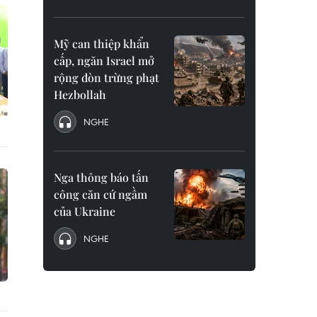
Mỹ can thiệp khẩn
cấp, ngăn Israel mở
rộng đòn trừng phạt
Hezbollah
NGHE
Nga thông báo tấn
công căn cứ ngầm
của Ukraine
NGHE