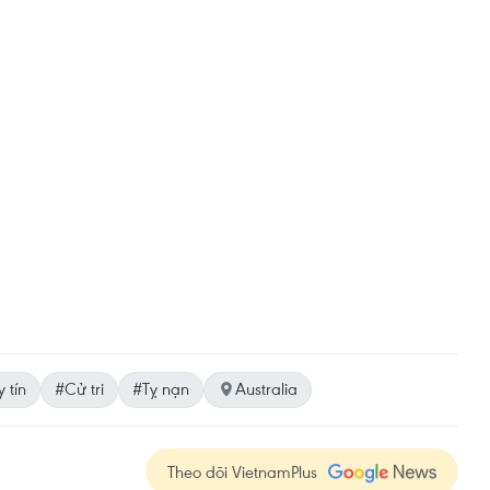
 tín
#Cử tri
#Tỵ nạn
Australia
Theo dõi VietnamPlus