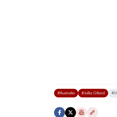
#Australia
#Jullia Gillard
#Uy