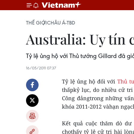
THẾ GIỚI
CHÂU Á-TBD
Australia: Uy tí
Tỷ lệ ủng hộ với Thủ tướng Gillard đã g
16/05/2011 07:37
Tỷ lệ ủng hộ đối với
Thủ tư
thấpkỷ lục, do nhiều cử tr
Công đảngtrong những vấn 
khóa 2011-2012 vàhạn ngạch
Kết quả cuộc thăm dò dư 
chothấy tỷ lệ cử tri hài lò