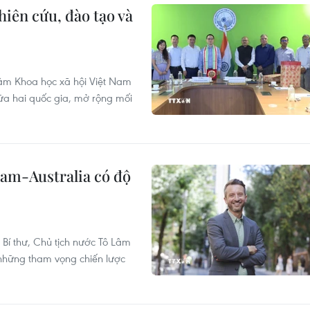
iên cứu, đào tạo và
âm Khoa học xã hội Việt Nam
iữa hai quốc gia, mở rộng mối
Nam-Australia có độ
Bí thư, Chủ tịch nước Tô Lâm
a những tham vọng chiến lược