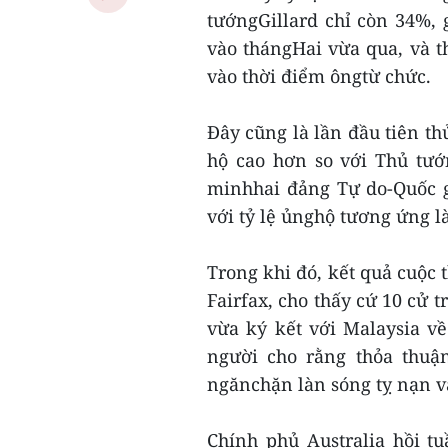
tướngGillard chỉ còn 34%, 
vào thángHai vừa qua, và 
vào thời điểm ôngtừ chức.
Đây cũng là lần đầu tiên th
hộ cao hơn so với Thủ tướ
minhhai đảng Tự do-Quốc g
với tỷ lệ ủnghộ tương ứng l
Trong khi đó, kết quả cuộc 
Fairfax, cho thấy cứ 10 cử t
vừa ký kết với Malaysia v
người cho rằng thỏa thuận
ngănchặn làn sóng tỵ nạn v
Chính phủ Australia hồi t