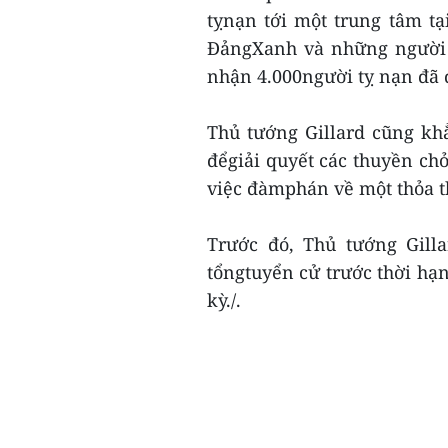
tỵnạn tới một trung tâm tạ
ĐảngXanh và những người ủ
nhận 4.000người tỵ nạn đã 
Thủ tướng Gillard cũng kh
đểgiải quyết các thuyền ch
việc đàmphán về một thỏa t
Trước đó, Thủ tướng Gill
tổngtuyển cử trước thời hạ
kỳ./.