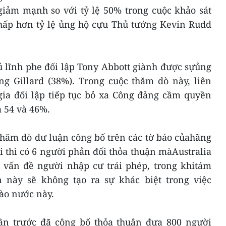
giảm mạnh so với tỷ lệ 50% trong cuộc khảo sát
thấp hơn tỷ lệ ủng hộ cựu Thủ tướng Kevin Rudd
ủ lĩnh phe đối lập Tony Abbott giành được sựủng
ng Gillard (38%). Trong cuộc thăm dò này, liên
ia đối lập tiếp tục bỏ xa Công đảng cầm quyền
à 54 và 46%.
thăm dò dư luận công bố trên các tờ báo củahãng
ri thì có 6 người phản đối thỏa thuận màAustralia
ề vấn đề người nhập cư trái phép, trong khitám
 này sẽ không tạo ra sự khác biệt trong việc
ào nước này.
uần trước đã công bố thỏa thuận đưa 800 người