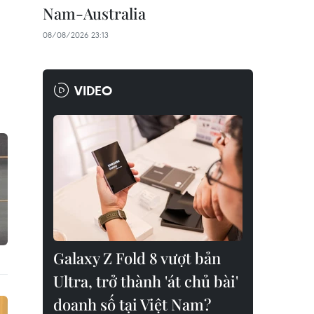
Nam-Australia
08/08/2026 23:13
VIDEO
Galaxy Z Fold 8 vượt bản
Ultra, trở thành 'át chủ bài'
doanh số tại Việt Nam?