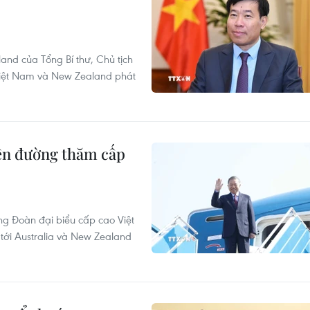
nd của Tổng Bí thư, Chủ tịch
Việt Nam và New Zealand phát
lên đường thăm cấp
g Đoàn đại biểu cấp cao Việt
ới Australia và New Zealand