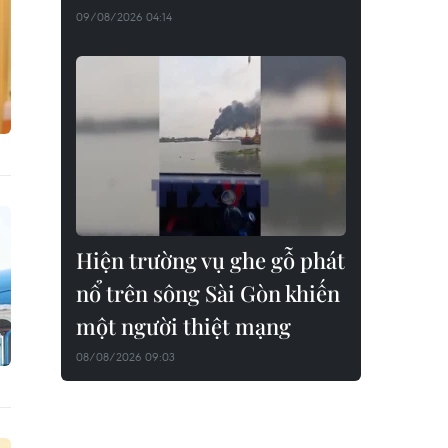
09/08/2026 04:14
Hiện trường vụ ghe gỗ phát
nổ trên sông Sài Gòn khiến
một người thiệt mạng
08/08/2026 09:03