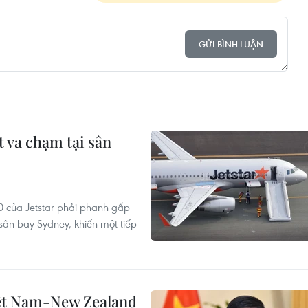
GỬI BÌNH LUẬN
t va chạm tại sân
0 của Jetstar phải phanh gấp
sân bay Sydney, khiến một tiếp
iệt Nam-New Zealand