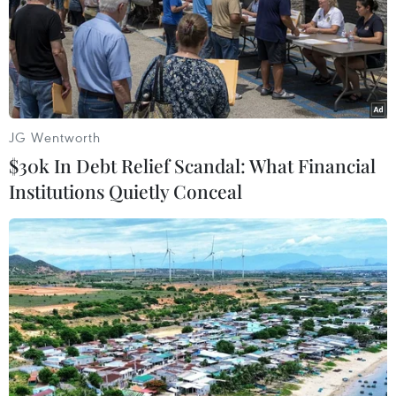
Bộ
07/08/2026 08:58
Từ Quảng Ninh đến Quảng Trị chủ
động ứng phó với áp thấp nhiệt đới
JG Wentworth
07/08/2026 08:21
$30k In Debt Relief Scandal: What Financial
Institutions Quietly Conceal
Hạn hán nghiêm trọng đe dọa "huyết
mạch" kinh tế châu Âu
07/08/2026 07:58
17 giờ ngày 7/8, mở cửa tràn xả mặt
điều tiết hồ chứa thủy điện Lai Châu
07/08/2026 07:28