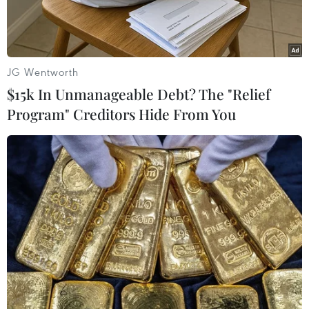
có mưa, mưa rào rải rác đếntrưa, chiều hết
mưa, trời chuyển nhiều mây, nhiệt độ tăng thêm
1 độ C nhưng vẫnrét vì khối không khí lạnh suy
yếu chậm.
JG Wentworth
$15k In Unmanageable Debt? The "Relief
Lưỡi áp cao lạnh lục địa bị đẩy xuống qua Nam
Program" Creditors Hide From You
Bộ nhưng sau đó rãnh áp thấpcó thể thiết lập lại
nên Tây Nguyên và Nam Bộ xuất hiện mưa trái
mùa trở lại.
Ngoài ra, do ảnh hưởng của rãnh áp thấp kết
hợp với gió đông bắc mạnh nênở vùng biển
phía nam khu vực giữa Biển Đông; nam biển
Đông (bao gồm cả vùng biểnquần đảo Trường
Sa) và vịnh Thái Lan có mưa rào và dông rải rác,
trong cơn dôngcần đề phòng có lốc xoáy và gió