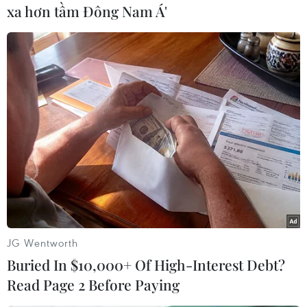
C, cao nhất 31-34 độ C./.
xa hơn tầm Đông Nam Á'
Hoàng Minh Nguyệt (TTXVN/Vietnam+)
JG Wentworth
Buried In $10,000+ Of High-Interest Debt?
Read Page 2 Before Paying
#Bắc Bộ
#Mưa trái mùa
#Trời rét
#Gió đông bắc