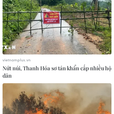
khu vực Bắc Bộ và Thanh Hóa
06/08/2026 03:47
Xem thêm
vietnamplus.vn
Nứt núi, Thanh Hóa sơ tán khẩn cấp nhiều hộ
CƠ QUAN CHỦ QUẢN: THÔNG TẤN XÃ VIỆT NAM
dân
Tổng Biên tập: TRẦN TIẾN DUẨN
Phó Tổng Biên tập: NGUYỄN THỊ TÁM, KHÚC THANH
THỦY
Sở hữu trí tuệ
Quy định sử dụng