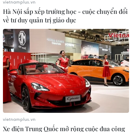
vietnamplus.vn
Hà Nội sắp xếp trường học - cuộc chuyển đổi
về tư duy quản trị giáo dục
Bầu cử Thái Lan: Chưa có thương lượng về
một liên minh hậu bầu cử
16/05/2023 04:57
Sau khi kết quả sơ bộ cuộc tổng tuyển cử được công bố
với chiến thắng thuộc về đảng Tiến bước, một số thượng
nghị sỹ đã nói bóng gió sẽ không bỏ phiếu cho lãnh
đạo đảng này, ông Pita Limjaroenrat.
vietnamplus.vn
Xe điện Trung Quốc mở rộng cuộc đua công