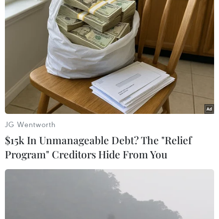
#Cử tri Thái Lan
#Tổng tuyển cử
#Đảng Bước tiến
#Pita Limjaroenrat
#Ghế nghị sỹ
Thái Lan
Theo dõi VietnamPlus
JG Wentworth
$15k In Unmanageable Debt? The "Relief
Program" Creditors Hide From You
TIN LIÊN QUAN