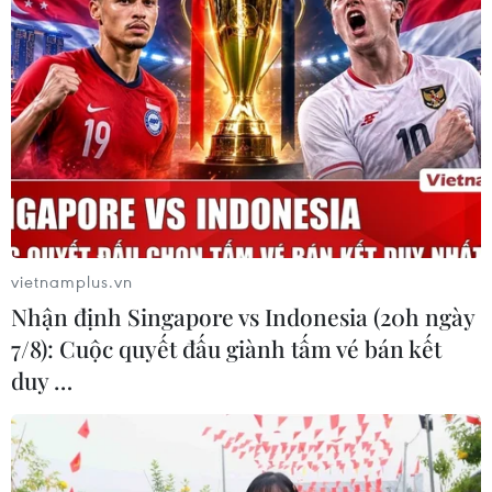
Xây dựng Cộng đồng ASEAN tự
cường, sáng tạo, lấy người dân làm
trung tâm
06/08/2026 23:55
Hợp tác quốc phòng-an ninh giữa
Việt Nam và Lào ngày càng thực chất,
hiệu quả
vietnamplus.vn
06/08/2026 22:51
Nhận định Singapore vs Indonesia (20h ngày
7/8): Cuộc quyết đấu giành tấm vé bán kết
Quan hệ quốc phòng Việt Nam-
duy …
Malaysia: Gắn kết chính trị, hợp tác
thực tiễn
06/08/2026 22:47