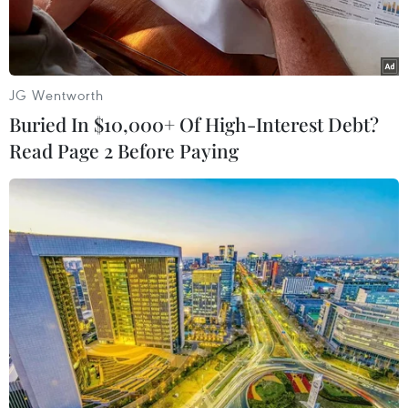
JG Wentworth
Buried In $10,000+ Of High-Interest Debt?
Read Page 2 Before Paying
Đảng Tiến bước (MFP) của ông Pita Limjaroenrat giành thắng
lợi trong cuộc tổng tuyển cử vừa qua. (Ảnh: AFP/TTXVN)
Một khảo sát do Viện Quản lý Phát triển Quốc
gia (NIDA) của Thái Lan tiến hành cho thấy đa
số cử tri Thái Lan hài lòng với kết quả sơ bộ