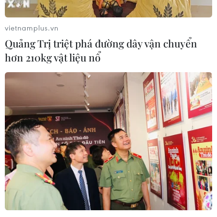
vietnamplus.vn
Quảng Trị triệt phá đường dây vận chuyển
hơn 210kg vật liệu nổ
TIN CÙNG CHUYÊN MỤC
59 năm ASEAN: Gắn kết tình hữu
nghị ASEAN tại nước Nga
08/08/2026 03:51
Để ASEAN không chỉ thích ứng với
thời đại, mà còn chủ động kiến tạo và