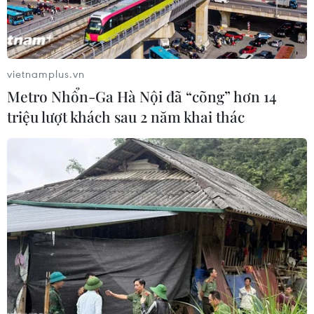
Theo Ủy ban bầu cử Thái Lan (EC), đảng Tiến bước
(MFP) đã giành được tổng cộng 152 ghế tại Hạ viên
(gồm 113 ghế nghị sỹ theo khu vực bầu cử và 39 ghế
nghị sỹ theo danh sách đảng).
vietnamplus.vn
Metro Nhổn-Ga Hà Nội đã “cõng” hơn 14
triệu lượt khách sau 2 năm khai thác