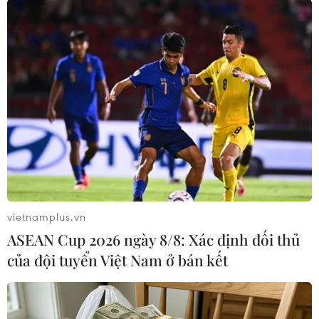
Đảng Quốc gia Thái Thống nhất (UTN) của Thủ
tướng Prayut Chan-o-cha xếp thứ 5 với 23 ghế
nghị sỹ theo khu vực bầu cử và 13 ghế nghị sỹ
theo danh sách đảng./.
(TTXVN/Vietnam+)
vietnamplus.vn
ASEAN Cup 2026 ngày 8/8: Xác định đối thủ
của đội tuyển Việt Nam ở bán kết