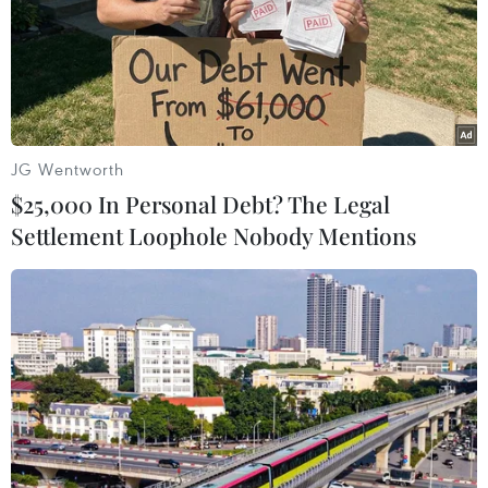
JG Wentworth
$25,000 In Personal Debt? The Legal
Settlement Loophole Nobody Mentions
Bầu cử Thái Lan: Đảng Tiến bước chiến
thắng trong cuộc tổng tuyển cử
15/05/2023 07:00