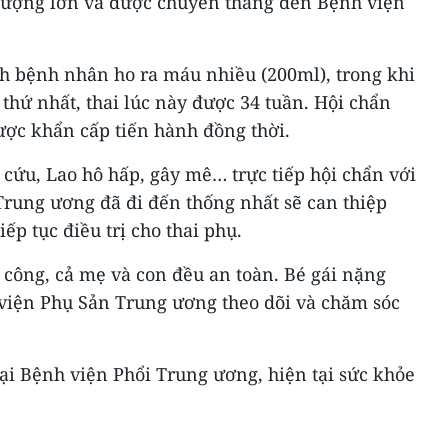
ố lượng lớn và được chuyển thẳng đến Bệnh viện
nh bệnh nhân ho ra máu nhiều (200ml), trong khi
 thứ nhất, thai lúc này được 34 tuần. Hội chẩn
được khẩn cấp tiến hành đồng thời.
cứu, Lao hô hấp, gây mê… trực tiếp hội chẩn với
Trung ương đã đi đến thống nhất sẽ can thiệp
ếp tục điều trị cho thai phụ.
 công, cả mẹ và con đều an toàn. Bé gái nặng
viện Phụ Sản Trung ương theo dõi và chăm sóc
 tại Bệnh viện Phổi Trung ương, hiện tại sức khỏe