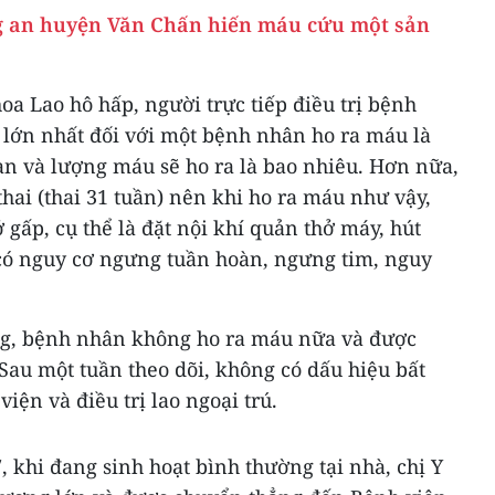
ng an huyện Văn Chấn hiến máu cứu một sản
a Lao hô hấp, người trực tiếp điều trị bệnh
 lớn nhất đối với một bệnh nhân ho ra máu là
an và lượng máu sẽ ho ra là bao nhiêu. Hơn nữa,
ai (thai 31 tuần) nên khi ho ra máu như vậy,
gấp, cụ thể là đặt nội khí quản thở máy, hút
có nguy cơ ngưng tuần hoàn, ngưng tim, nguy
ng, bệnh nhân không ho ra máu nữa và được
Sau một tuần theo dõi, không có dấu hiệu bất
iện và điều trị lao ngoại trú.
, khi đang sinh hoạt bình thường tại nhà, chị Y