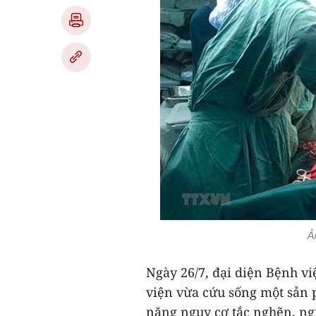
Ả
Ngày 26/7, đại diện Bệnh vi
viện vừa cứu sống một sản 
nặng nguy cơ tắc nghẽn, ng