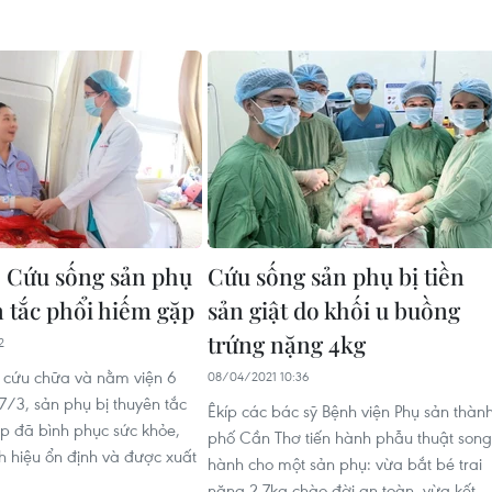
 Cứu sống sản phụ
Cứu sống sản phụ bị tiền
n tắc phổi hiếm gặp
sản giật do khối u buồng
trứng nặng 4kg
2
 cứu chữa và nằm viện 6
08/04/2021 10:36
7/3, sản phụ bị thuyên tắc
Êkíp các bác sỹ Bệnh viện Phụ sản thàn
p đã bình phục sức khỏe,
phố Cần Thơ tiến hành phẫu thuật song
nh hiệu ổn định và được xuất
hành cho một sản phụ: vừa bắt bé trai
nặng 2,7kg chào đời an toàn, vừa kết