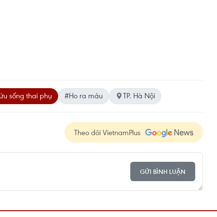
u sống thai phụ
#Ho ra máu
TP. Hà Nội
Theo dõi VietnamPlus
GỬI BÌNH LUẬN