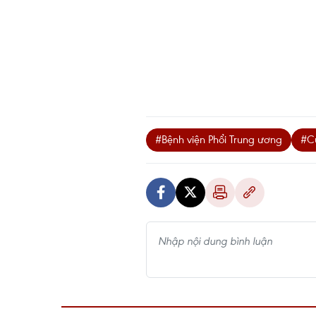
#Bệnh viện Phổi Trung ương
#Cứ