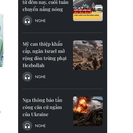
từ đêm nay, cuối tuần
chuyển nắng nóng
NGHE
Mỹ can thiệp khẩn
cấp, ngăn Israel mở
rộng đòn trừng phạt
Hezbollah
NGHE
Nga thông báo tấn
công căn cứ ngầm
h
của Ukraine
NGHE