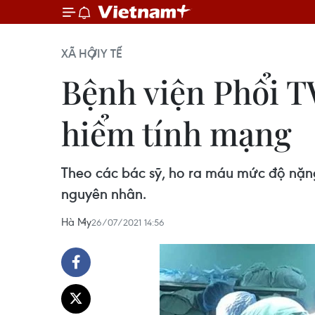
XÃ HỘI
Y TẾ
Bệnh viện Phổi T
hiểm tính mạng
Theo các bác sỹ, ho ra máu mức độ nặn
nguyên nhân.
Hà My
26/07/2021 14:56