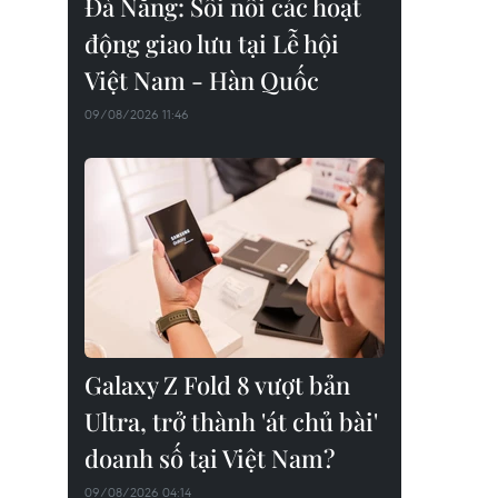
Đà Nẵng: Sôi nổi các hoạt
động giao lưu tại Lễ hội
Việt Nam - Hàn Quốc
09/08/2026 11:46
Galaxy Z Fold 8 vượt bản
Ultra, trở thành 'át chủ bài'
doanh số tại Việt Nam?
09/08/2026 04:14