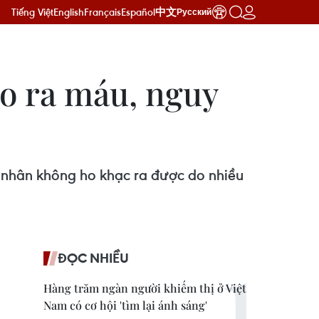
Tiếng Việt
English
Français
Español
中文
Русский
o ra máu, nguy
 nhân không ho khạc ra được do nhiều
ĐỌC NHIỀU
Hàng trăm ngàn người khiếm thị ở Việt
Nam có cơ hội 'tìm lại ánh sáng'