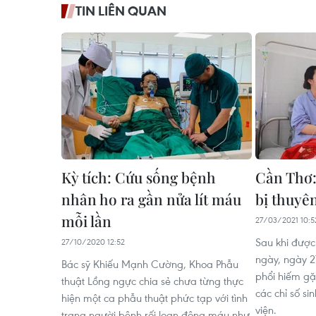
TIN LIÊN QUAN
Kỳ tích: Cứu sống bệnh
Cần Thơ:
nhân ho ra gần nửa lít máu
bị thuyê
mỗi lần
27/03/2021 10:5
Sau khi được
27/10/2020 12:52
ngày, ngày 2
Bác sỹ Khiếu Mạnh Cường, Khoa Phẫu
phổi hiếm gặ
thuật Lồng ngực chia sẻ chưa từng thực
các chỉ số si
hiện một ca phẫu thuật phức tạp với tình
viện.
trạng người bệnh rối loạn đông máu như