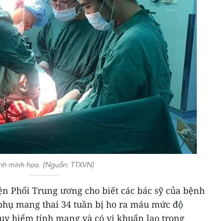
nh minh họa. (Nguồn: TTXVN)
ện Phổi Trung ương cho biết các bác sỹ của bệnh
phụ mang thai 34 tuần bị ho ra máu mức độ
uy hiểm tính mạng và có vi khuẩn lao trong