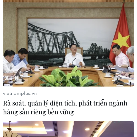
TIN LIÊN QUAN
vietnamplus.vn
Rà soát, quản lý diện tích, phát triển ngành
hàng sầu riêng bền vững
Rơi máy bay tiêm kích, hai phi công Saudi
Arabia thiệt mạng