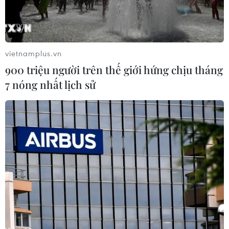
vietnamplus.vn
900 triệu người trên thế giới hứng chịu tháng
7 nóng nhất lịch sử
Ảnh minh họa. (Nguồn: AFP)
Theo phóng viên TTXVN tại Brussels, sáng 28/1
(giờ địa phương), một chiếc máy bay du lịch đã
bị rơi tại Spa, miền Đông nước Bỉ.
Máy bay rơi gần sân bay địa phương, khiến 2