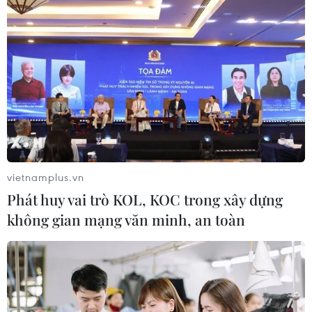
07/12/2023 23:22
Bộ Quốc phòng Turki Al-Maliki khẳng định chiếc máy
bay thuộc phi đội ném bom F-15SA đã bị rơi lúc 12h50
ngày 7/12, khi đang thực hiện nhiệm vụ huấn luyện
thường lệ khiến hai phi công thiệt mạng.
vietnamplus.vn
Phát huy vai trò KOL, KOC trong xây dựng
không gian mạng văn minh, an toàn