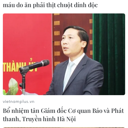
máu do ăn phải thịt chuột dính độc
#Rơi máy bay
#Máy bay du lịch
#Thiệt mạng
Bỉ
vietnamplus.vn
Theo dõi VietnamPlus
Bổ nhiệm tân Giám đốc Cơ quan Báo và Phát
thanh, Truyền hình Hà Nội