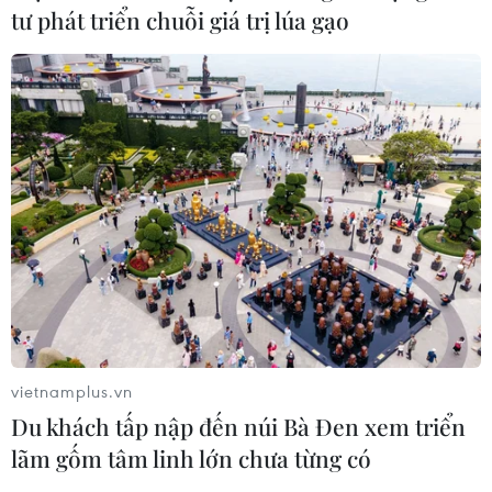
09/08/2026 22:05
tư phát triển chuỗi giá trị lúa gạo
Đại tiệc Vespa 2026: Khi biểu
tượng 80 năm của Italy thăng hoa
giữa lòng đô thị hiện đại
09/08/2026 16:09
WHO lên tiếng sau vụ phá hủy kho
vật tư y tế tại Ukraine
09/08/2026 15:11
vietnamplus.vn
Vấn đề người di cư: Đức khôi phục cơ
Du khách tấp nập đến núi Bà Đen xem triển
chế trả người xin tị nạn về Italy
lãm gốm tâm linh lớn chưa từng có
09/08/2026 14:40