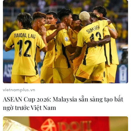
Vụ xả súng tại Thái Lan: Cảnh sát tiết
lộ hành vi của nghi phạm trước khi
gây án
09/08/2026 13:42
Australia điều tra vụ hai máy bay suýt
va chạm tại sân bay Sydney
09/08/2026 07:04
vietnamplus.vn
ASEAN Cup 2026: Malaysia sẵn sàng tạo bất
Chiến dịch siết nhập cư của Mỹ tăng
ngờ trước Việt Nam
tốc, ICE bắt giữ 51.000 người
09/08/2026 06:56