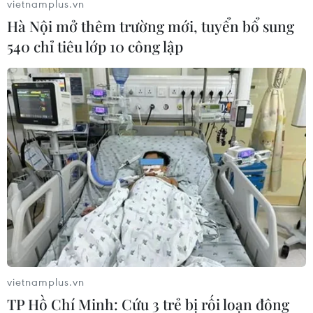
vietnamplus.vn
bao cứu thương từ Ấn Độ qua
Hà Nội mở thêm trường mới, tuyển bổ sung
Uzbekistan tới Moskva.
540 chỉ tiêu lớp 10 công lập
May mắn là xe không có người bên trong. Vụ
việc cũng khiến sân bay Spa phải đóng cửa, dự
kiến đến hết sáng 29/1.
Các nhóm bảo vệ môi trường cũng đã được huy
động tới hiện trường để kịp thời xử lý, tránh để
sự cố dẫn tới hậu quả ô nhiễm nguồn nước sạch
nổi tiếng của địa phương./.
(TTXVN/Vietnam+)
vietnamplus.vn
TP Hồ Chí Minh: Cứu 3 trẻ bị rối loạn đông