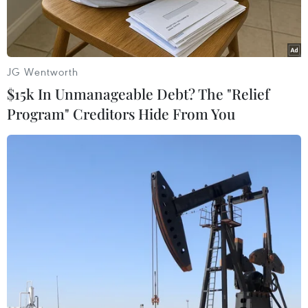
JG Wentworth
$15k In Unmanageable Debt? The "Relief
Program" Creditors Hide From You
Đồng tiền điện tử Bitcoin. (Ảnh: AFP/TTXVN)
Đồng Bitcoin lại xác lập kỷ lục mới vào sáng
20/2 (theo giờ Việt Nam), đưa mức vốn hóa thị
trường vượt ngưỡng 1.000 tỷ USD.