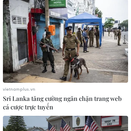
Các nhà phân tích tại JP Morgan cho rằng giá
hiện tại của Bitcoin cao hơn nhiều so với ước
tính về giá trị hợp lý. Trong tháng này, Chủ tịch
Ngân hàng Trung ương châu Âu (ECB) Christine
Lagarde đã tuyên bố rằng Bitcoin không phải là
một đồng tiền, mà nó là một tài sản có tính đầu
cơ cao và yêu cầu phải có quy định quản lý trên
toàn cầu./.
(TTXVN/Vietnam+)
vietnamplus.vn
Sri Lanka tăng cường ngăn chặn trang web
cá cược trực tuyến