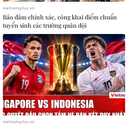
vietnamplus.vn
Bảo đảm chính xác, công khai điểm chuẩn
tuyển sinh các trường quân đội
Phép thử nào cho thị trường sau đợt sóng
mới của bitcoin?
18/02/2021 04:06
Chuyên gia Harley Bassman của công ty Simplify Asset
Management cho rằng bitcoin hiện tại không phải là
một phương thức thanh toán hiệu quả cho những giao
dịch khối lượng lớn.
vietnamplus.vn