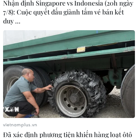
Nhận định Singapore vs Indonesia (20h ngày
7/8): Cuộc quyết đấu giành tấm vé bán kết
duy …
Đồng tiền điện tử Bitcoin duy trì đà tăng
giá kỷ lục
18/02/2021 12:18
Giá trị của đồng tiền điện tử Bitcoin tiếp tục đạt kỷ lục
mới vào ngày 17/2, một ngày sau khi đã vượt ngưỡng
50.000 USD, ngay cả khi các nhà phân tích cảnh báo
về khả năng biến động gía của nó.
vietnamplus.vn
Đã xác định phương tiện khiến hàng loạt ôtô