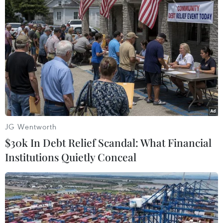
#Bitcoin
#Vốn hóa thị trường
#Đồng tiền kỹ thuật số
#Nhà đầu tư
#Mastercard
TP. Hà Nội
JG Wentworth
$30k In Debt Relief Scandal: What Financial
Institutions Quietly Conceal
Theo dõi VietnamPlus