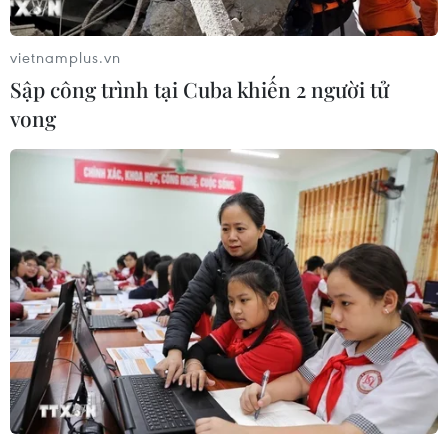
vietnamplus.vn
Sập công trình tại Cuba khiến 2 người tử
vong
TIN CÙNG CHUYÊN MỤC
Tháo gỡ dứt điểm vướng mắc hiện
hữu dự án Nhà máy điện hạt nhân