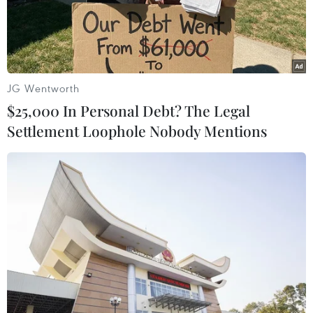
Tiền điện tử Bitcoin đã tiếp tục đà tăng giá mạnh và đạt
kỷ lục cao mới trong phiên giao dịch hôm qua, lần đầu
tiên vượt ngưỡng 50.000 USD.
JG Wentworth
$25,000 In Personal Debt? The Legal
Settlement Loophole Nobody Mentions