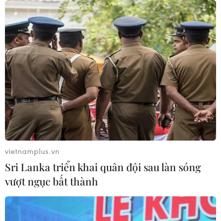
Google Wallet cho phép phụ huynh
thiết lập số dư an toàn của con cái
06/08/2026 23:44
NAPAS và KiotViet hợp tác mở rộng
hệ sinh thái thanh toán VietQR
06/08/2026 14:03
vietnamplus.vn
Sri Lanka triển khai quân đội sau làn sóng
BIDV chốt ngày chia 498 triệu cổ
vượt ngục bất thành
phiếu, tăng vốn điều lệ lên 77.783 tỷ
đồng
06/08/2026 13:42