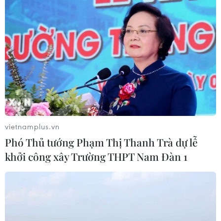
Hướng tới mục tiêu quy mô dự trữ
đạt 1% GDP vào năm 2030
06/08/2026 10:23
NAPAS, BIDV và Weixin Pay mở rộng
thanh toán QR Việt Nam-Trung
Quốc
vietnamplus.vn
06/08/2026 07:34
Phó Thủ tướng Phạm Thị Thanh Trà dự lễ
khởi công xây Trường THPT Nam Đàn 1
Làn sóng tấn công mạng nhằm vào
các quỹ đầu cơ lớn của Mỹ
06/08/2026 06:47