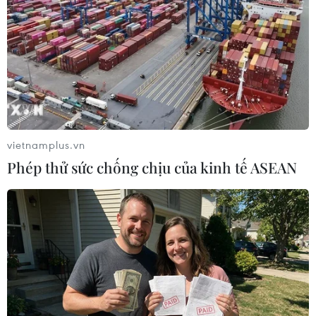
TIN LIÊN QUAN
vietnamplus.vn
Phép thử sức chống chịu của kinh tế ASEAN
Đồng tiền điện tử Bitcoin lại lập
mức giá cao kỷ lục
17/02/2021 04:33