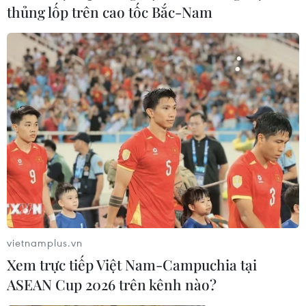
thủng lốp trên cao tốc Bắc-Nam
''Cơn sốt'' bitcoin thổi bùng quan ngại về
'bong bóng' đầu cơ
vietnamplus.vn
19/02/2021 08:34
Xem trực tiếp Việt Nam-Campuchia tại
Bitcoin từng tạo được tiếng vang lớn vào năm 2017 sau
ASEAN Cup 2026 trên kênh nào?
khi nhảy vọt từ chưa đến 1.000 USD trong tháng Một lên