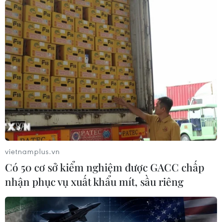
gần 20.000 USD trong tháng 12 cùng năm, sau đó rơi
xuống dưới 5.000 USD vào tháng 10/2018.
vietnamplus.vn
Có 50 cơ sở kiểm nghiệm được GACC chấp
nhận phục vụ xuất khẩu mít, sầu riêng