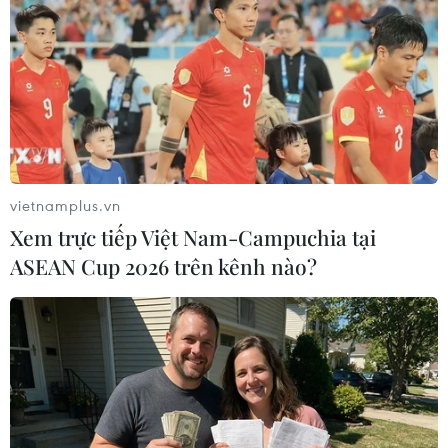
Iran: Tàu chở dầu Grace 1 đổi tên để phù
hợp với luật pháp quốc tế
vietnamplus.vn
18/08/2019 04:13
Xem trực tiếp Việt Nam-Campuchia tại
Iran đổi tên tàu Grace 1 thành Adrian Darya 1 vì Panama
ASEAN Cup 2026 trên kênh nào?
là quốc gia ban đầu treo cờ trên con tàu này, đã từ chối
tiếp tục cho chiếc tàu tiếp tục giữ đăng ký sau khi nó bị
tạm giữ ở Gibraltar.