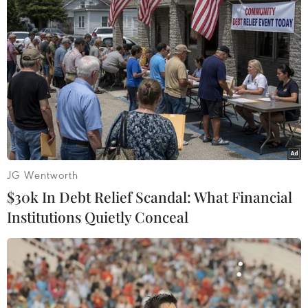
Mỹ công bố lệnh bắt giữ siêu tàu chở dầu
Grace 1 của Iran
17/08/2019 00:04
Washington đã kêu gọi bắt giữ tàu Grace 1, vẫn đang
thả neo tại vùng lãnh thổ của Anh ở Địa Trung Hải trong
cùng ngày, vì "âm mưu tiếp cận một cách bất hợp pháp
hệ thống tài chính của Mỹ".
JG Wentworth
$30k In Debt Relief Scandal: What Financial
Institutions Quietly Conceal