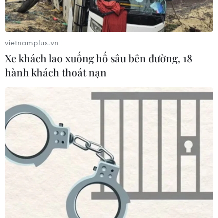
Tổng thống Trump thông báo thời
điểm Mỹ nối lại đàm phán với Iran
vietnamplus.vn
03/08/2026 00:50
Xe khách lao xuống hố sâu bên đường, 18
hành khách thoát nạn
Iran và Oman sắp đạt thỏa thuận về
tuyến hàng hải mới tại eo biển
Hormuz
02/08/2026 22:47
Xem thêm