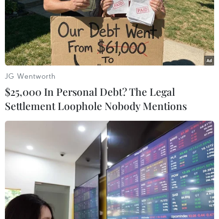
JG Wentworth
$25,000 In Personal Debt? The Legal
Settlement Loophole Nobody Mentions
Tàu Grace 1 của Iran sẽ rời Gibraltar bất
chấp sức ép của Mỹ
18/08/2019 07:12
Công ty Astralship, đơn vị vận hành tàu chở dầu Grace 1
của Iran, cho biết công tác chuẩn bị hậu cần đang được
tiến hành và tàu sẽ rời khỏi Gibraltar cùng 2,1 triệu tấn
dầu của Iran.