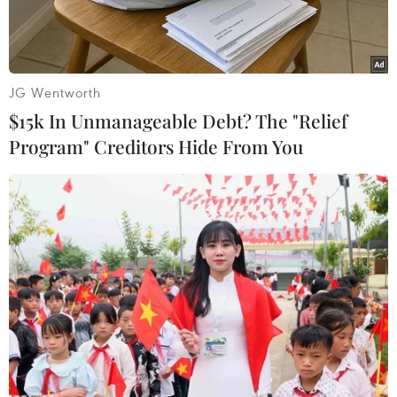
JG Wentworth
$15k In Unmanageable Debt? The "Relief
Program" Creditors Hide From You
Tàu chở dầu Grace 1 của Iran ngoài khơi bờ biển Gibraltar
ngày 15/8/2019. (Ảnh: AFP/TTXVN)
Bộ Ngoại giao Iran ngày 19/8 lên tiếng cảnh báo
Mỹ không được phép bắt giữ tàu chở dầu của
Iran ở vùng biển quốc tế.