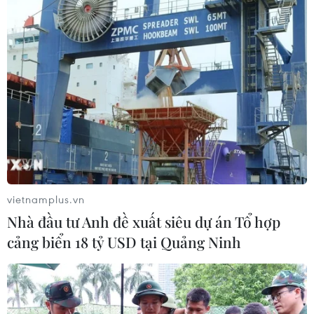
vietnamplus.vn
Nhà đầu tư Anh đề xuất siêu dự án Tổ hợp
cảng biển 18 tỷ USD tại Quảng Ninh