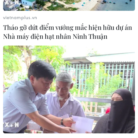
Chính quyền Gibraltar cho biết vùng lãnh thổ thuộc Anh
không thể thực hiện đề nghị của Mỹ xét theo luật pháp
của Liên minh châu Âu (EU).
vietnamplus.vn
Tháo gỡ dứt điểm vướng mắc hiện hữu dự án
Nhà máy điện hạt nhân Ninh Thuận
Tàu chở dầu Grace 1 của Iran đã rời khỏi