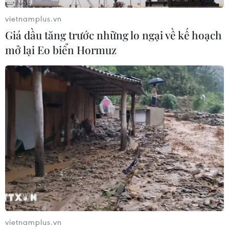
Israel thử nghiệm tên lửa Arrow giữa
vietnamplus.vn
lúc căng thẳng khu vực leo thang
Giá dầu tăng trước những lo ngại về kế hoạch
06/08/2026 11:17
mở lại Eo biển Hormuz
Iran cảnh báo đáp trả nhằm vào hạ
tầng năng lượng khu vực nếu bị tấn
công
06/08/2026 04:37
Iran và Oman đạt thỏa thuận về
tuyến vận tải qua eo biển Hormuz
06/08/2026 04:36
vietnamplus.vn