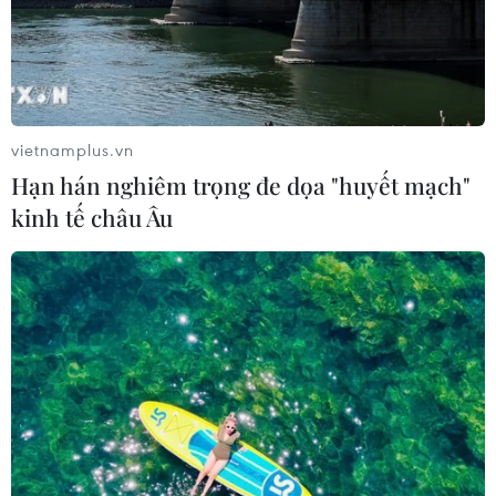
TIN CÙNG CHUYÊN MỤC
Mỹ có đang chuẩn bị một
chiến lược mới nhằm vào Iran?
07/08/2026 10:08
vietnamplus.vn
Hạn hán nghiêm trọng đe dọa "huyết mạch"
Mỹ can thiệp khẩn cấp, ngăn
kinh tế châu Âu
Israel mở rộng đòn trừng phạt
Hezbollah
07/08/2026 02:31
Syria: Nổ xe buýt gần thủ đô
Damascus khiến 2 người chết và 13
người bị thương
07/08/2026 00:50