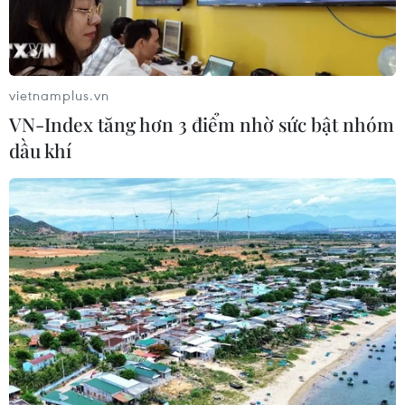
vietnamplus.vn
VN-Index tăng hơn 3 điểm nhờ sức bật nhóm
dầu khí
Gibraltar từ chối đề nghị của Mỹ bắt giữ
tàu chở dầu Iran
18/08/2019 14:00