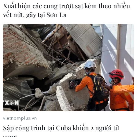
Từ hạt nhân đến eo biển
Xuất hiện các cung trượt sạt kèm theo nhiều
Hormuz: Đòn bẩy chiến lược mới của
vết nứt, gãy tại Sơn La
Iran
06/08/2026 04:36
Xung đột Hamas-Israel: Israel chưa
chấp thuận kế hoạch về Dải Gaza
06/08/2026 03:45
Mỹ dỡ bỏ lệnh trừng phạt đối với
hãng hàng không Iraq
06/08/2026 03:34
vietnamplus.vn
Sập công trình tại Cuba khiến 2 người tử
Iran và Oman đạt thỏa thuận về
vong