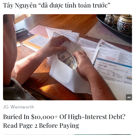
Tây Nguyên “đã được tính toán trước”
#Căng thẳng vùng Vịnh
#Tàu chở dầu
#Bộ Ngoại giao Iran
#Adrian Darya 1
#Gibraltar
Iran
Mỹ
JG Wentworth
Buried In $10,000+ Of High-Interest Debt?
Read Page 2 Before Paying