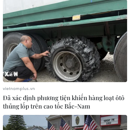
Theo dõi VietnamPlus
TIN LIÊN QUAN
vietnamplus.vn
Đã xác định phương tiện khiến hàng loạt ôtô
thủng lốp trên cao tốc Bắc-Nam