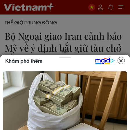
THẾ GIỚI
TRUNG ĐÔNG
Bộ Ngoại giao Iran cảnh báo
Mỹ về ý định bắt giữ tàu chở
dầu
Khám phá thêm
Bích Liên
19/08/2019 07:53
Người phát ngôn Bộ Ngoại giao Iran cảnh báo Mỹ
không được phép bắt giữ tàu chở dầu của Iran ở
vùng biển quốc tế, cho rằng hành động như vậy sẽ
gây nguy hại đến sự an toàn của tàu bè.