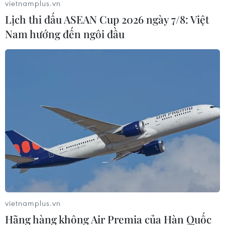
vietnamplus.vn
Ecuador ở Anh sau 7 năm.
Lịch thi đấu ASEAN Cup 2026 ngày 7/8: Việt
Nam hướng đến ngôi đầu
Tòa án Thụy Điển bác đề nghị bắt giữ nhà
vietnamplus.vn
sáng lập WikiLeaks Assange
Hãng hàng không Air Premia của Hàn Quốc