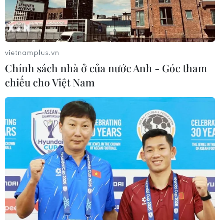
vietnamplus.vn
Chính sách nhà ở của nước Anh - Góc tham
chiếu cho Việt Nam
TIN CÙNG CHUYÊN MỤC
Thái Lan: Xả súng gây thương vong
tại trường học ở Nonthaburi