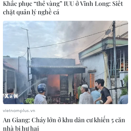
04/08/2026 23:09
Khắc phục “thẻ vàng” IUU ở Vĩnh Long: Siết
chặt quản lý nghề cá
Mỹ trục xuất gần 1,5 triệu người nhập
cư trái phép trong 12 tháng
04/08/2026 22:43
Xem thêm
vietnamplus.vn
CƠ QUAN CHỦ QUẢN: THÔNG TẤN XÃ VIỆT NAM
An Giang: Cháy lớn ở khu dân cư khiến 5 căn
Tổng Biên tập: TRẦN TIẾN DUẨN
nhà bị hư hại