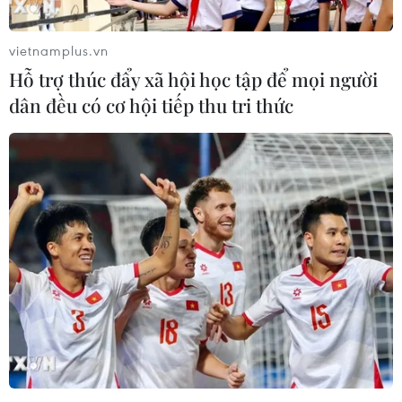
vietnamplus.vn
Hỗ trợ thúc đẩy xã hội học tập để mọi người
dân đều có cơ hội tiếp thu tri thức
Công dân Thụy Sĩ liên quan vụ WikiLeaks
không được xin bảo lãnh
30/05/2019 08:22
Ola Bini, 36 tuổi, đã bị bắt khi đang tìm cách rời
Ecuador để tới Nhật Bản hôm 11/4, ngày Quito rút quyền
tị nạn chính trị của ông Assange tại Đại sứ quán