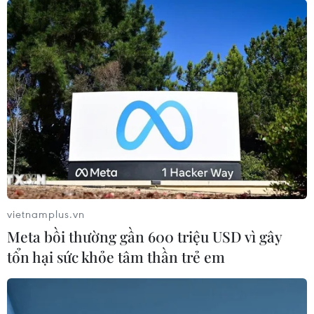
vietnamplus.vn
Meta bồi thường gần 600 triệu USD vì gây
tổn hại sức khỏe tâm thần trẻ em