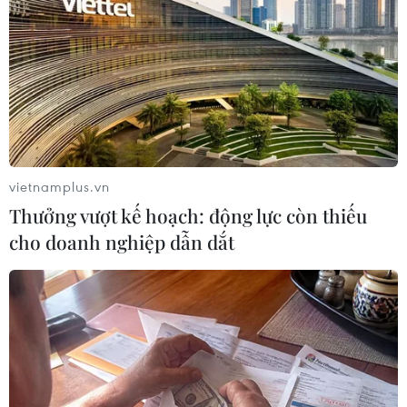
Ông Assange bị mở lại cuộc điều tra về
cáo buộc xâm hại tình dục
13/05/2019 10:46
Các công tố viên Thụy Điển thông báo đã mở lại cuộc
điều tra năm 2010 đối với nhà sáng lập WikiLeaks, ông
Julian Assange, về cáo buộc xâm hại tình dục.
vietnamplus.vn
Thưởng vượt kế hoạch: động lực còn thiếu
cho doanh nghiệp dẫn dắt