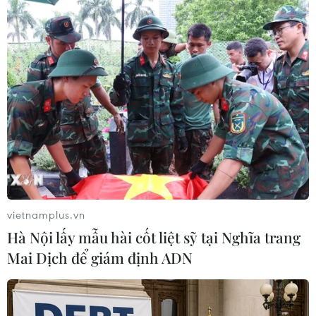
#Julian Assange
#Nhà sáng lập WikiLeaks
vietnamplus.vn
#Bộ Nội vụ Anh
#Dẫn độ
Anh
Mỹ
Hà Nội lấy mẫu hài cốt liệt sỹ tại Nghĩa trang
Mai Dịch để giám định ADN
Theo dõi VietnamPlus