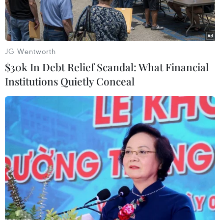
lập WikiLeaks Julian Assange sang Mỹ.
JG Wentworth
$30k In Debt Relief Scandal: What Financial
Institutions Quietly Conceal
Nhà sáng lập WikiLeaks Julian Assange bị cảnh sát bắt giữ và
áp giải khỏi Đại sứ quán Ecuador ở London ngày 11/4. (Ảnh:
Rupity/TTXVN)
Ngày 13/6, Bộ trưởng Nội vụ Anh thông báo đã
ký quyết định chấp thuận yêu cầu dẫn độ nhà