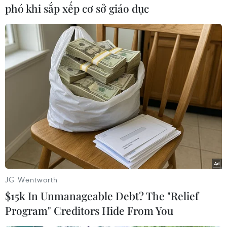
phó khi sắp xếp cơ sở giáo dục
độ về Thụy Điển xét xử các cáo buộc xâm hại
tình dục và cưỡng hiếp.
Ông Assange luôn phủ nhận mọi cáo buộc trên
và gọi đó là âm mưu chính trị, liên quan tới vụ
rò rỉ thông tin mật của quân đội Mỹ và nhiều tài
liệu ngoại giao của quốc gia này. Ông này cũng
luôn khẳng định việc bị dẫn độ về Thụy Điển sẽ
mở đường cho quá trình dẫn độ ông về Mỹ.
Nếu bị kết tội cả 18 tội danh trên tại Mỹ, ông
Assange có thể bị kết án tới 175 năm tù giam./.
JG Wentworth
(TTXVN/Vietnam+)
$15k In Unmanageable Debt? The "Relief
Program" Creditors Hide From You