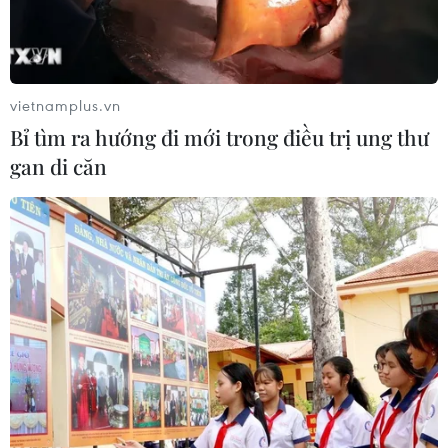
vietnamplus.vn
Bỉ tìm ra hướng đi mới trong điều trị ung thư
gan di căn
Thụy Điển không trì hoãn việc xem xét ra
lệnh bắt giữ ông Assange
29/05/2019 06:18
Một tòa án của Thụy Điển từ chối đề nghị hoãn phiên
tòa xem xét đề nghị bắt giữ vắng mặt ông chủ
WikiLeaks liên quan tới các cáo buộc xâm hại tình dục
do nước này tiến hành.