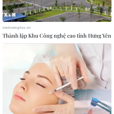
gian làm thủ tục
05/08/2026 07:17
vietnamplus.vn
Trung Quốc: Cảnh sát Hong Kong,
Thành lập Khu Công nghệ cao tỉnh Hưng Yên
Macau triệt phá vụ lừa đảo đầu tư
Fun Coffee
05/08/2026 06:41
Afghanistan đối mặt khủng hoảng
lương thực nghiêm trọng do thiếu
hụt viện trợ
05/08/2026 06:41
Italy nâng báo động đỏ trên toàn bộ
27 thành phố do nắng nóng kỷ lục