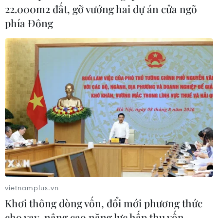
22.000m2 đất, gỡ vướng hai dự án cửa ngõ
phía Đông
vietnamplus.vn
Khơi thông dòng vốn, đổi mới phương thức
cho vay, nâng cao năng lực hấp thụ vốn