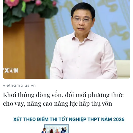
Tây Ninh cảnh báo giả mạo cơ quan
đăng ký kinh doanh để lừa đảo
doanh nghiệp
07/08/2026 08:38
Tiến "Bịp" hầu tòa trong vụ
án tổ chức sử dụng trái phép chất ma
túy
07/08/2026 04:40
vietnamplus.vn
Khởi tố đối tượng giả danh Công an,
Khơi thông dòng vốn, đổi mới phương thức
lừa đảo "chạy án" tại Đắk Lắk
cho vay, nâng cao năng lực hấp thụ vốn
06/08/2026 15:07
Cảnh sát khám xét nơi ở của Huấn