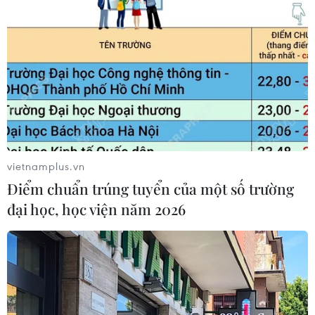
"Hoa Hồng"
06/08/2026 15:04
Bãi bỏ một số văn bản quy phạm
pháp luật không còn phù hợp
06/08/2026 09:59
vietnamplus.vn
Điểm chuẩn trúng tuyển của một số trường
Xem thêm
đại học, học viện năm 2026
CƠ QUAN CHỦ QUẢN: THÔNG TẤN XÃ VIỆT NAM