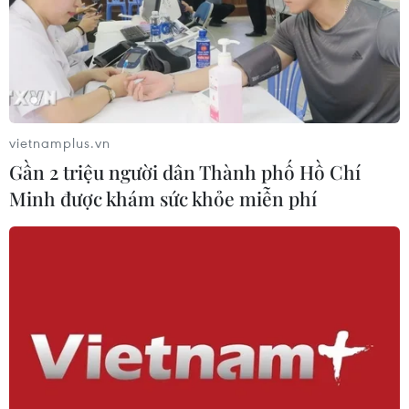
09/05/2019 05:13
Trưởng Ban Nội chính Trung ương Phan Đình Trạc ghi
nhận những kiến nghị của Tỉnh ủy Điện Biên và cho biết
sẽ tổng hợp, báo cáo Tiểu ban Văn kiện Đại hội XIII của
Đảng.
vietnamplus.vn
Gần 2 triệu người dân Thành phố Hồ Chí
Minh được khám sức khỏe miễn phí