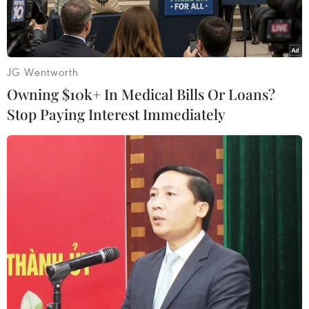
JG Wentworth
Owning $10k+ In Medical Bills Or Loans?
Stop Paying Interest Immediately
Ủy viên Bộ Chính trị, Bộ trưởng Bộ Công an, Đại tướng Tô Lâm
phát biểu tại buổi làm việc. (Ảnh: Phan Tuấn Anh/TTXVN)
Trong hai ngày 13 và 14/5, Đoàn công tác của Bộ
Công an do Đại tướng Tô Lâm, Ủy viên Bộ Chính
trị, Bộ trưởng Bộ Công an, làm trưởng đoàn,