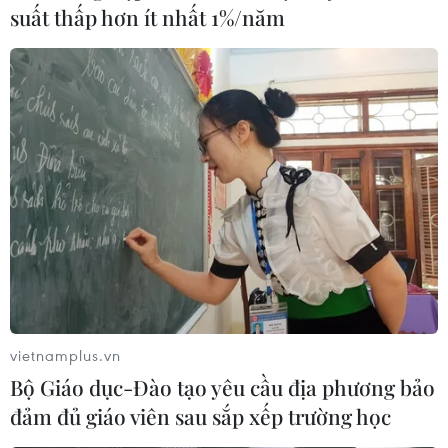
suất thấp hơn ít nhất 1%/năm
Bí thư TW Đảng: Không để xảy ra tình
trạng bản trắng đảng viên
13/04/2018 14:24
Ông Nguyễn Xuân Thắng, Bí thư Trung ương Đảng, Chủ
tịch Hội đồng Lý luận Trung ương yêu cầu Điện Biên cần
tập trung công tác phát triển đảng, không để xảy ra tình
trạng bản trắng đảng viên.
vietnamplus.vn
Bộ Giáo dục-Đào tạo yêu cầu địa phương bảo
đảm đủ giáo viên sau sắp xếp trường học