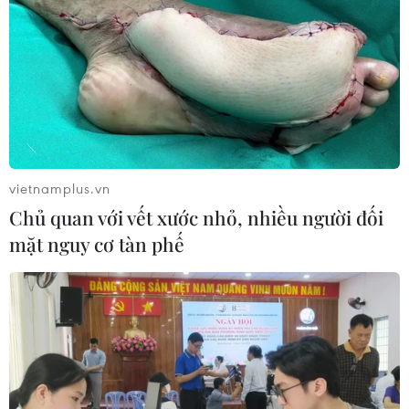
và 65 năm Chiến thắng Điện Biên Phủ.
vietnamplus.vn
Chủ quan với vết xước nhỏ, nhiều người đối
mặt nguy cơ tàn phế
Đoàn Tiểu ban Văn kiện Đại hội XIII của
Đảng làm việc tại Điện Biên