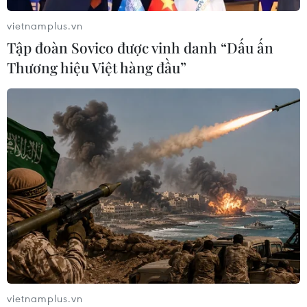
vietnamplus.vn
CHUYỆN TUẦN QUA: Cảnh
Tập đoàn Sovico được vinh danh “Dấu ấn
báo nạn "giang hồ mạng” kéo những
Thương hiệu Việt hàng đầu”
hệ lụy ảo tràn ra đời thực
08/08/2026 04:00
Quảng Trị triệt phá đường dây vận
chuyển hơn 210kg vật liệu nổ
08/08/2026 01:59
Cần Thơ: Khởi tố 19 bị can trong vụ
dàn cảnh cướp giật tại Tân Huê Viên
08/08/2026 01:33
vietnamplus.vn