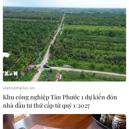
đạt được nhiều kết quả khá toàn diện trên các
lĩnh vực.
Tốc độ tăng trưởng kinh tế ba năm 2016-2018
đạt bình quân 8,3%/năm; thu nhập bình quân
đầu người tăng từ 23,6 triệu đồng (năm 2015)
lên 27,31 triệu đồng (năm 2018), gấp gần hai lần
so với năm 2010.
Công cuộc xóa đói, giảm nghèo, xây dựng nông
thôn mới, bảo đảm an sinh xã hội được quan
tâm đẩy mạnh, tỷ lệ hộ nghèo toàn tỉnh năm
vietnamplus.vn
2018 giảm còn 37,08%.
Khu công nghiệp Tân Phước 1 dự kiến đón
Các lĩnh vực văn hóa, xã hội đều có bước phát
nhà đầu tư thứ cấp từ quý 1/2027
triển; an ninh chính trị, trật tự an toàn xã hội về
cơ bản được bảo đảm.