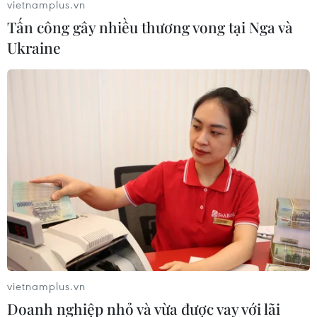
vietnamplus.vn
Tấn công gây nhiều thương vong tại Nga và
Ông Trần Văn Sơn đã được bầu làm Bí thư
Ukraine
Tỉnh Ủy Điện Biên
15/10/2015 06:12
Tại Đại hội Đảng bộ tỉnh Điện Biên lần thứ XIII, ông Trần
Văn Sơn, Phó Bí thư thường trực Tỉnh ủy được bầu làm
Bí thư Tỉnh ủy.
vietnamplus.vn
Doanh nghiệp nhỏ và vừa được vay với lãi