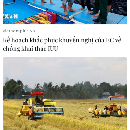
vietnamplus.vn
Kế hoạch khắc phục khuyến nghị của EC về
chống khai thác IUU
#Bộ Công an
#Đại tướng Tô Lâm
#Phòng chống tội phạm
#Tỉnh ủy Điện Biên
#Tam giác vàng
#Buôn bán ma túy
#Công an tỉnh Điện Biên
Điện Biên