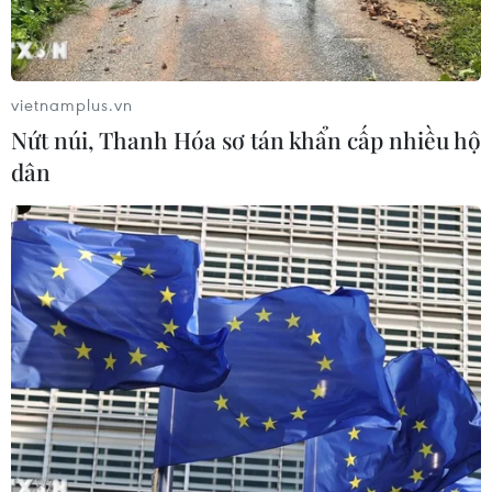
THỦY
Sở hữu trí tuệ
Quy định sử dụng
vietnamplus.vn
RSS
Hỗ trợ
Nứt núi, Thanh Hóa sơ tán khẩn cấp nhiều hộ
Ngôn ngữ
TTXVN
dân
Dịch vụ tin
Quảng cáo
Liên hệ
Giấy phép số: 1374/GP-BTTTT do Bộ Thông tin và Truyền thông
cấp ngày 11/9/2008.
Quảng cáo: Phó TBT Nguyễn Thị Tám: 093.5958688, Email:
tamvna@gmail.com
Điện thoại: (024) 39411349 - (024) 39411348, Fax: (024)
39411348