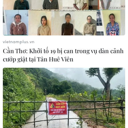
Bí mật sau những chung cư không
niên hạn ở Pháp
04/08/2026 01:03
vietnamplus.vn
Cần Thơ: Khởi tố 19 bị can trong vụ dàn cảnh
cướp giật tại Tân Huê Viên
Xem thêm
CƠ QUAN CHỦ QUẢN: THÔNG TẤN XÃ VIỆT NAM
Tổng Biên tập: TRẦN TIẾN DUẨN
Phó Tổng Biên tập: NGUYỄN THỊ TÁM, KHÚC THANH