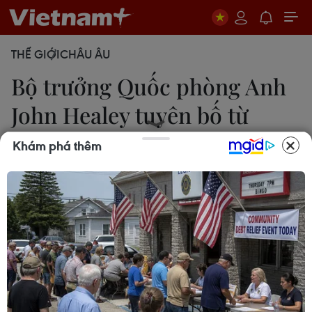
THẾ GIỚI
CHÂU ÂU
Bộ trưởng Quốc phòng Anh
John Healey tuyên bố từ
chức
Khám phá thêm
Phong Hà
11/06/2026 13:07
Ông John Healey quyết định ra đi đúng lúc Nội
các Anh xuất hiện nhiều bất đồng liên quan đến
việc công bố kế hoạch đầu tư quốc phòng đã bị trì
hoãn lâu nay.