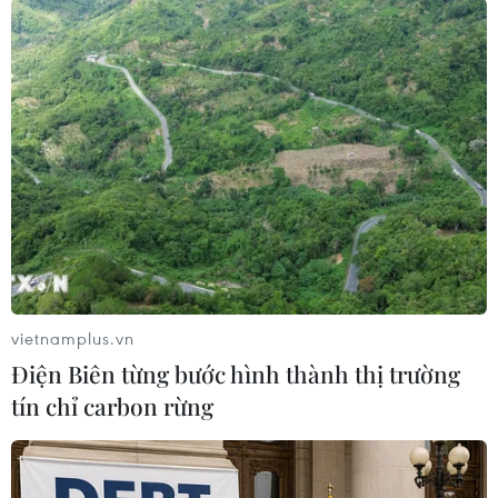
trong Chính phủ Anh về ưu tiên ngân sách và
chính sách quốc phòng trong bối cảnh nước này
đang xây dựng chiến lược tăng cường năng lực
quân sự để đối phó với các thách thức an ninh
mới./.
Chính phủ Anh xem xét lại
khả năng tham gia quỹ
quốc phòng của EU
Nếu tham gia một vòng quỹ Hành
vietnamplus.vn
động An ninh vì châu Âu trong
tương lai, các doanh nghiệp quốc
Điện Biên từng bước hình thành thị trường
phòng của Anh sẽ có thể cung
tín chỉ carbon rừng
cấp tối đa 50% giá trị trong các
dự án hợp tác với các đối tác
châu Âu.