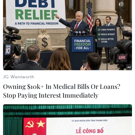
(TTXVN/Vietnam+)
JG Wentworth
Owning $10k+ In Medical Bills Or Loans?
Stop Paying Interest Immediately
#John Healey
#Bộ trưởng Quốc phòng Anh
#từ chức
Anh