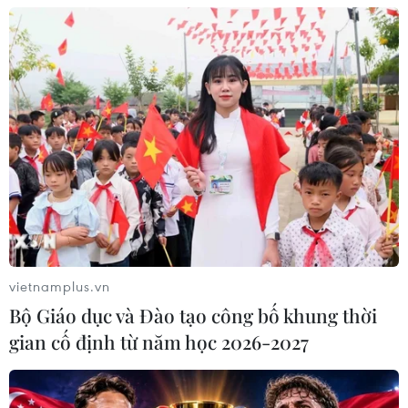
xuất hiện tại sân bay
05/08/2026 23:43
Bất ổn địa chính trị kìm hãm tăng
trưởng Eurozone
05/08/2026 22:59
Tổng thống Nga thay đổi vị
trí các chỉ huy tại mặt trận Ukraine
vietnamplus.vn
05/08/2026 15:26
Bộ Giáo dục và Đào tạo công bố khung thời
gian cố định từ năm học 2026-2027
Đâm dao ở trung tâm London, một
nữ nghi phạm bị bắt giữ