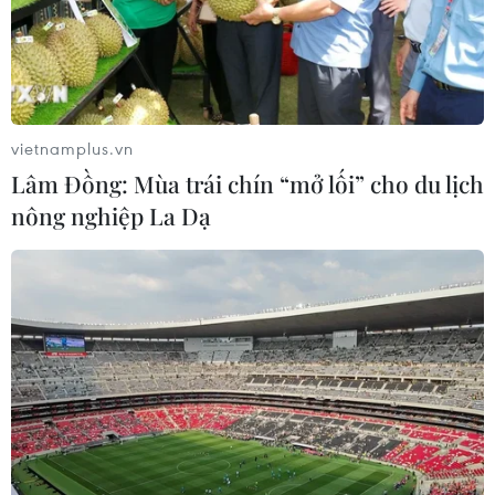
vietnamplus.vn
Lâm Đồng: Mùa trái chín “mở lối” cho du lịch
nông nghiệp La Dạ
Anh đang xích lại gần hơn với EU về quốc
phòng, an ninh và kinh tế
01/04/2026 23:17
Kể từ khi lên nắm quyền vào tháng 7/2024, Thủ tướng
Anh đã tìm cách xây dựng lại mối quan hệ với EU hậu
Brexit (Anh rời EU), hy vọng vực dậy nền kinh tế trì trệ
của Anh.