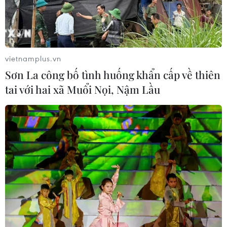
Bỉ tìm ra hướng đi mới trong điều trị
ung thư gan di căn
vietnamplus.vn
07/08/2026 04:05
Sơn La công bố tình huống khẩn cấp về thiên
tai với hai xã Muổi Nọi, Nậm Lầu
Nga thoái vốn nhà nước khỏi Sân bay
Quốc tế Sheremetyevo
07/08/2026 00:22
Nga thông báo tấn công căn
cứ ngầm của Ukraine
06/08/2026 16:21