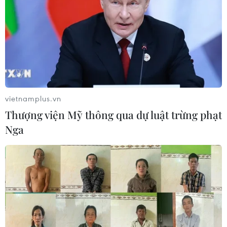
Tàu chở hàng của Thổ Nhĩ Kỳ bị tấn
công trên Biển Đen
04/08/2026 05:54
vietnamplus.vn
Vì sao Google khiến Mỹ và
Thượng viện Mỹ thông qua dự luật trừng phạt
EU đối đầu về chủ quyền số?
Nga
04/08/2026 04:13
Máy bay chở khách nội địa đầu tiên
của Nga hoàn tất chuyến bay thử
nghiệm
04/08/2026 01:25