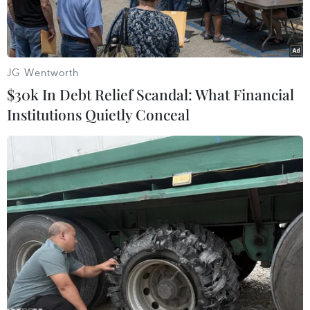
JG Wentworth
$30k In Debt Relief Scandal: What Financial
Institutions Quietly Conceal
Bộ trưởng Quốc phòng Anh John Healey tới dự cuộc họp nội
các tuần ở London, ngày 2/6. (Ảnh: Anadolu Agency/TTXVN)
Theo phóng viên TTXVN tại London, Bộ trưởng
Quốc phòng Anh John Healey ngày 11/6 đã
tuyên bố từ chức, đồng thời cảnh báo rằng Kế