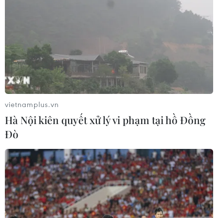
vietnamplus.vn
Hà Nội kiên quyết xử lý vi phạm tại hồ Đồng
Đò
TIN CÙNG CHUYÊN MỤC
Italy bác tối hậu thư của Tây Ban Nha
về kiểm soát biên giới