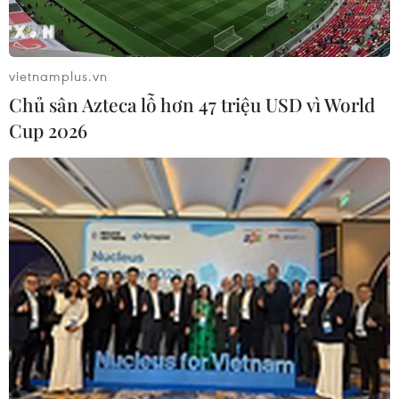
vietnamplus.vn
Chủ sân Azteca lỗ hơn 47 triệu USD vì World
Cup 2026
Anh công bố bản Đánh giá Chiến lược
quốc phòng 2025
02/06/2025 15:01
Thủ tướng Anh Keir Starmer đã công bố bản Đánh giá