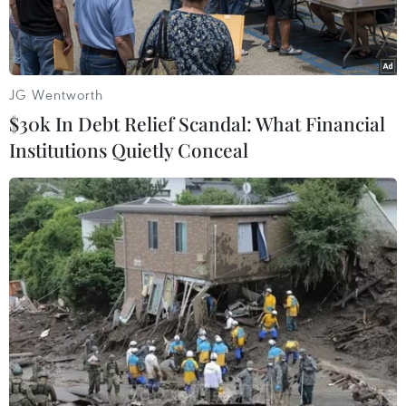
JG Wentworth
$30k In Debt Relief Scandal: What Financial
Institutions Quietly Conceal
Đội bóng chuyền nữ VietinBank đã bước lên ngôi vô địch Quốc
gia. (Nguồn: VietinBank)
Đội bóng chuyền nữ VietinBank đã bước lên
ngôi vô địch Quốc gia sau chiến thắng trong
trận chung kết trước Thông tin Lienviet