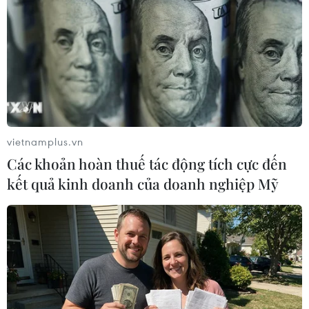
công đoàn VietinBank đã trao thưởng cho đội
300 triệu đồng./.
(Vietnam+)
vietnamplus.vn
Các khoản hoàn thuế tác động tích cực đến
kết quả kinh doanh của doanh nghiệp Mỹ
#Bòng chuyền nữ
#VietinBank
#Cúp VTV Bình Điền