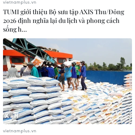
vietnamplus.vn
định được vị thế mới của mình.
TUMI giới thiệu Bộ sưu tập AXIS Thu/Đông
2026 định nghĩa lại du lịch và phong cách
sống h…
Đội tuyển bóng chuyền nữ Việt Nam đánh
bại tuyển Indonesia
vietnamplus.vn