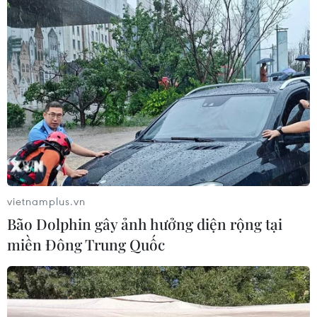
Thắng nhanh tuyển Việt Nam, Chonburi
vô địch giải VTV Cup 2016
15/10/2016 15:17
Câu lạc bộ Supreme Chonburi của Thái Lan đã xuất sắc
đánh bại đội tuyển nữ Việt Nam 3-0 đăng quang giải
bóng chuyền nữ VTV Cup 2016.
vietnamplus.vn
Bão Dolphin gây ảnh hưởng diện rộng tại
miền Đông Trung Quốc