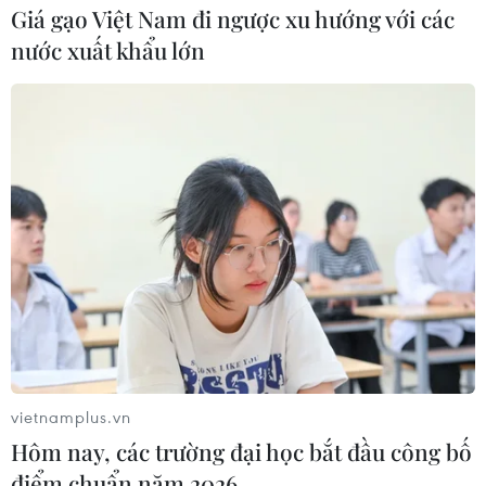
10/10/2016 15:09
Giá gạo Việt Nam đi ngược xu hướng với các
Tuyển bóng chuyền nữ Việt Nam đã có chiến thắng thứ
nước xuất khẩu lớn
3 liên tiếp tại giải Bóng chuyền nữ VTV Cup 2016-Tôn
Hoa Sen khi đánh bại Indonesia 3-0.
vietnamplus.vn
Hôm nay, các trường đại học bắt đầu công bố
điểm chuẩn năm 2026