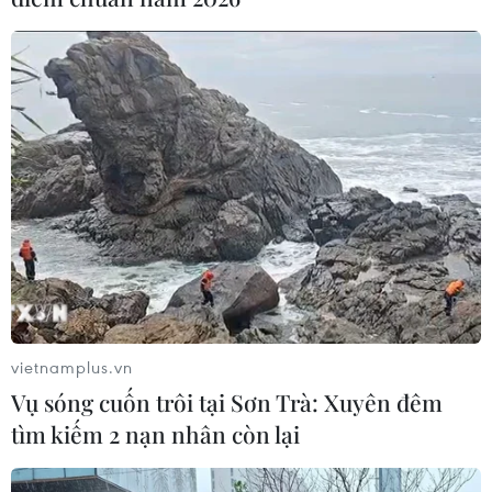
Tuyển bóng chuyền nữ Việt Nam thắng
ngược tuyển trẻ Trung Quốc
12/10/2016 14:51
Đội tuyển bóng chuyền nữ Việt Nam đã có chiến thắng
ngược dòng 3-1 trước tuyển trẻ U17 Trung Quốc ở trận
đấu cuối cùng vòng bảng giải Bóng chuyền nữ VTV
Cup 2016.
vietnamplus.vn
Vụ sóng cuốn trôi tại Sơn Trà: Xuyên đêm
tìm kiếm 2 nạn nhân còn lại