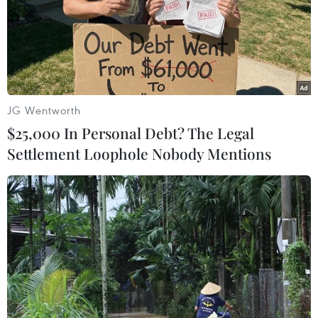
#Thông tin LienViet PostBank
#Ngôi vô địch
#Cầu thủ xuất sắc
#Cầu thủ
JG Wentworth
Theo dõi VietnamPlus
$25,000 In Personal Debt? The Legal
Settlement Loophole Nobody Mentions
TIN LIÊN QUAN