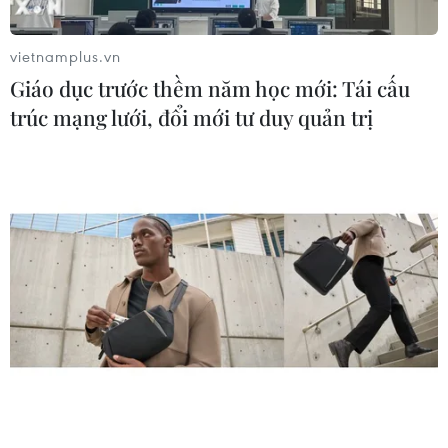
vietnamplus.vn
Giáo dục trước thềm năm học mới: Tái cấu
trúc mạng lưới, đổi mới tư duy quản trị
Bóng chuyền nữ VietinBank: Chiến thắng
nhờ sức trẻ và bản lĩnh
18/04/2016 04:57
Giành 2 chiếc cúp danh giá trong vòng 2 tuần tại giải
bóng chuyền nữ quốc tế VTV Bình Điền và giải bóng
chuyền Cúp Hùng Vương 2016, VietinBank đã khẳng