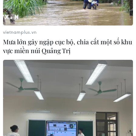
vietnamplus.vn
Mưa lớn gây ngập cục bộ, chia cắt một số khu
vực miền núi Quảng Trị
VietinBank đồng hành cùng Cuộc đua xe
đạp xuyên Việt 2014
25/11/2014 07:00
VietinBank vinh dự đồng hành cùng cuộc đua xe đạp
"xuyên Việt 2014, Cúp Quốc phòng Việt Nam” có quy
mô lớn nhất từ trước đến nay.