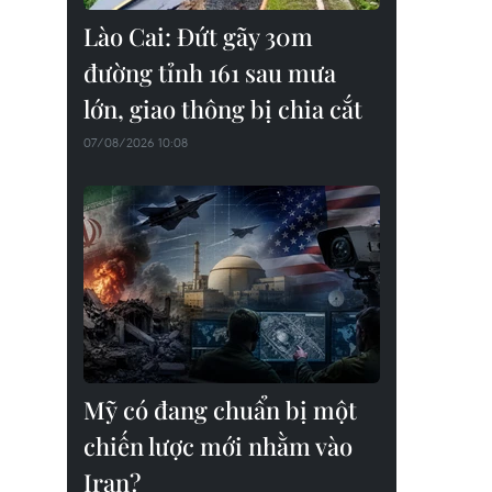
Lào Cai: Đứt gãy 30m
đường tỉnh 161 sau mưa
lớn, giao thông bị chia cắt
07/08/2026 10:08
Mỹ có đang chuẩn bị một
chiến lược mới nhằm vào
Iran?