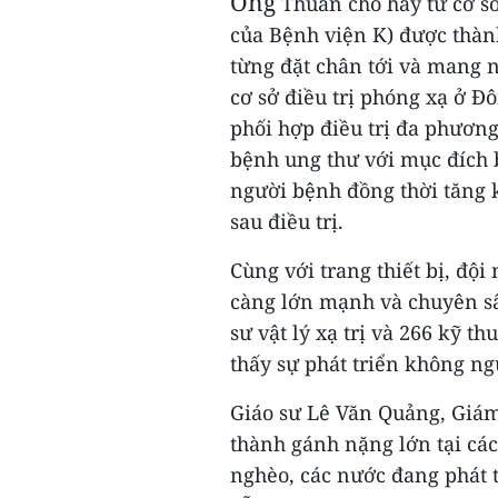
Ông
Thuấn cho hay từ cơ sở
của Bệnh viện K) được thàn
từng đặt chân tới và mang 
cơ sở điều trị phóng xạ ở Đ
phối hợp điều trị đa phương 
bệnh ung thư với mục đích b
người bệnh đồng thời tăng 
sau điều trị.
Cùng với trang thiết bị, đội
càng lớn mạnh và chuyên sâu
sư vật lý xạ trị và 266 kỹ t
thấy sự phát triển không n
Giáo sư Lê Văn Quảng, Giám
thành gánh nặng lớn tại các 
nghèo, các nước đang phát 