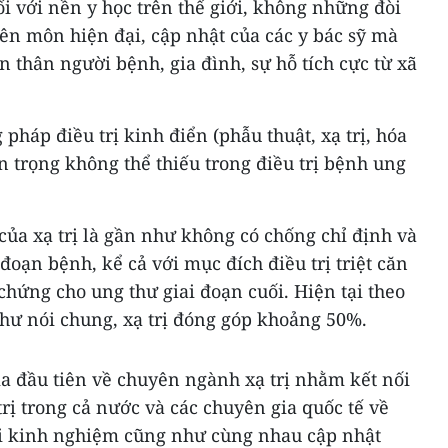
ối với nền y học trên thế giới, không những đòi
yên môn hiện đại, cập nhật của các y bác sỹ mà
n thân người bệnh, gia đình, sự hỗ tích cực từ xã
 pháp điều trị kinh điển (phẫu thuật, xạ trị, hóa
an trọng không thể thiếu trong điều trị bệnh ung
của xạ trị là gần như không có chống chỉ định và
đoạn bệnh, kể cả với mục đích điều trị triệt căn
 chứng cho ung thư giai đoạn cuối. Hiện tại theo
 thư nói chung, xạ trị đóng góp khoảng 50%.
ia đầu tiên về chuyên ngành xạ trị nhằm kết nối
trị trong cả nước và các chuyên gia quốc tế về
đổi kinh nghiệm cũng như cùng nhau cập nhật