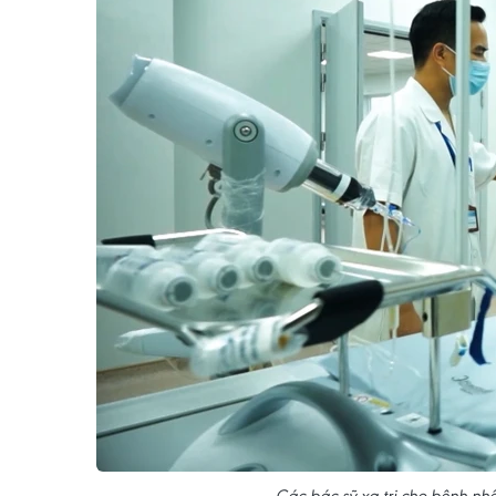
Các bác sỹ xạ trị cho bệnh nhâ