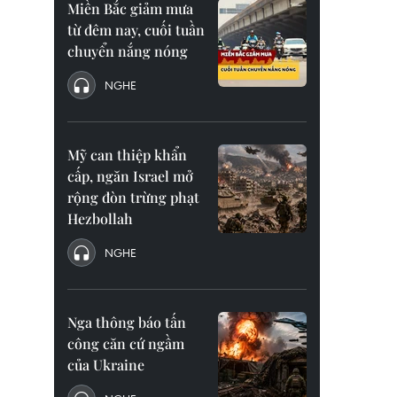
Miền Bắc giảm mưa
từ đêm nay, cuối tuần
chuyển nắng nóng
NGHE
Mỹ can thiệp khẩn
cấp, ngăn Israel mở
rộng đòn trừng phạt
Hezbollah
NGHE
Nga thông báo tấn
công căn cứ ngầm
của Ukraine