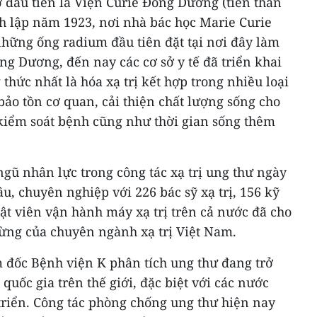
 đầu tiên là Viện Curie Đông Dương (tiền thân
h lập năm 1923, nơi nhà bác học Marie Curie
những ống radium đầu tiên đặt tại nơi đây làm
ông Dương, đến nay các cơ sở y tế đã triển khai
thức nhất là hóa xạ trị kết hợp trong nhiều loại
ảo tồn cơ quan, cải thiện chất lượng sống cho
kiểm soát bệnh cũng như thời gian sống thêm
 ngũ nhân lực trong công tác xạ trị ung thư ngày
, chuyên nghiệp với 226 bác sỹ xạ trị, 156 kỹ
huật viên vận hành máy xạ trị trên cả nước đã cho
gừng của chuyên ngành xạ trị Việt Nam.
 đốc Bệnh viện K phân tích ung thư đang trở
quốc gia trên thế giới, đặc biệt với các nước
triển. Công tác phòng chống ung thư hiện nay