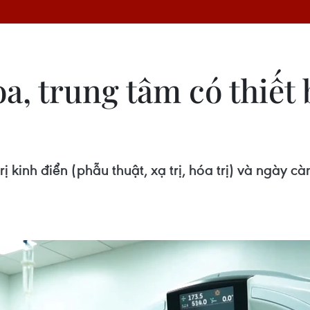
a, trung tâm có thiết 
ị kinh điển (phẫu thuật, xạ trị, hóa trị) và ngày c