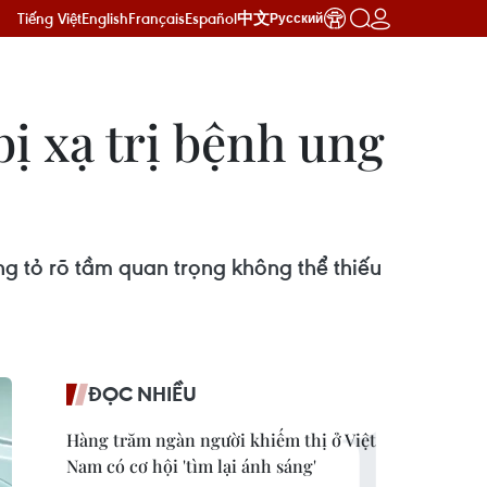
Tiếng Việt
English
Français
Español
中文
Русский
bị xạ trị bệnh ung
àng tỏ rõ tầm quan trọng không thể thiếu
ĐỌC NHIỀU
Hàng trăm ngàn người khiếm thị ở Việt
Nam có cơ hội 'tìm lại ánh sáng'