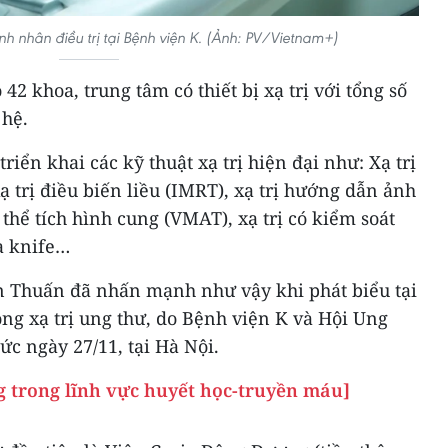
nh nhân điều trị tại Bệnh viện K. (Ảnh: PV/Vietnam+)
42 khoa, trung tâm có thiết bị xạ trị với tổng số
 hệ.
triển khai các kỹ thuật xạ trị hiện đại như: Xạ trị
ạ trị điều biến liều (IMRT), xạ trị hướng dẫn ảnh
o thể tích hình cung (VMAT), xạ trị có kiểm soát
a knife…
n Thuấn đã nhấn mạnh như vậy khi phát biểu tại
rong xạ trị ung thư, do Bệnh viện K và Hội Ung
ức ngày 27/11, tại Hà Nội.
 trong lĩnh vực huyết học-truyền máu]