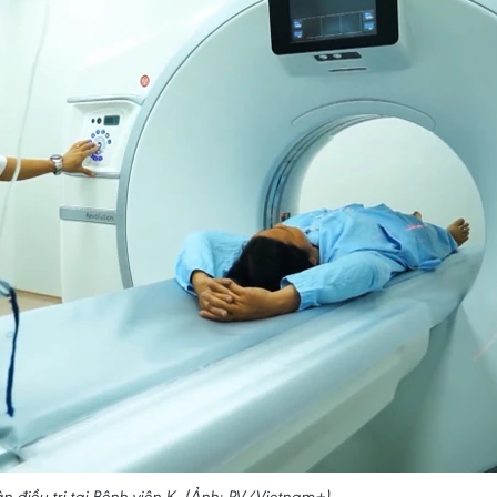
n điều trị tại Bệnh viện K. (Ảnh: PV/Vietnam+)