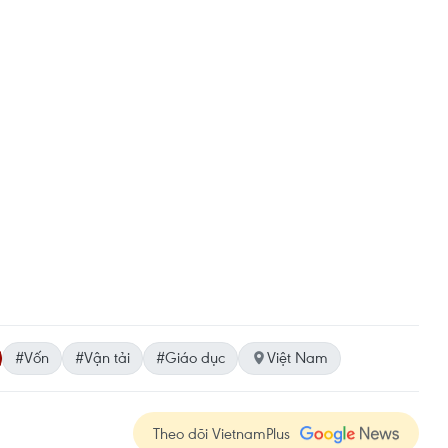
#Vốn
#Vận tải
#Giáo dục
Việt Nam
Theo dõi VietnamPlus