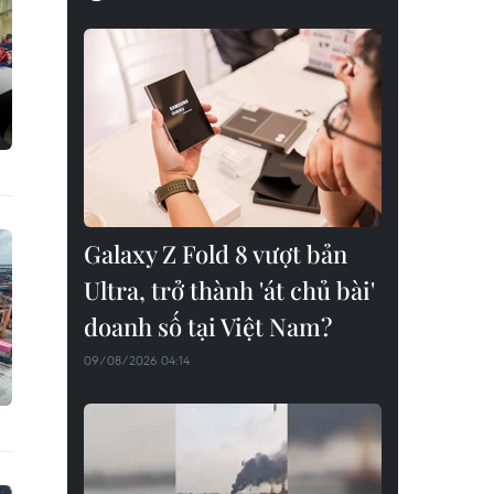
Galaxy Z Fold 8 vượt bản
Ultra, trở thành 'át chủ bài'
doanh số tại Việt Nam?
09/08/2026 04:14