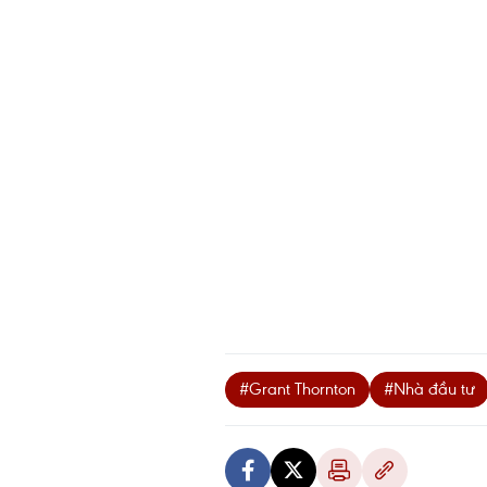
#Grant Thornton
#Nhà đầu tư