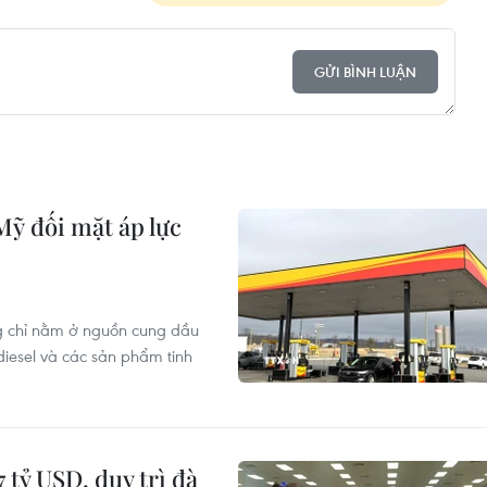
GỬI BÌNH LUẬN
Mỹ đối mặt áp lực
ng chỉ nằm ở nguồn cung dầu
iesel và các sản phẩm tinh
 tỷ USD, duy trì đà