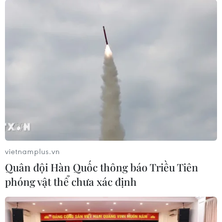
Chứng khoán Âu-Mỹ đồng loạt giảm điểm,
trước tin Mỹ áp thuế nhôm thép
03/12/2019 01:56
Tổng thống Trump cho biết sẽ tái áp đặt thuế đối với các
sản phẩm nhôm và thép nhập khẩu từ Argentina và
Brazil với cáo buộc các nước này đã phá giá đồng nội
tệ.
vietnamplus.vn
Quân đội Hàn Quốc thông báo Triều Tiên
phóng vật thể chưa xác định