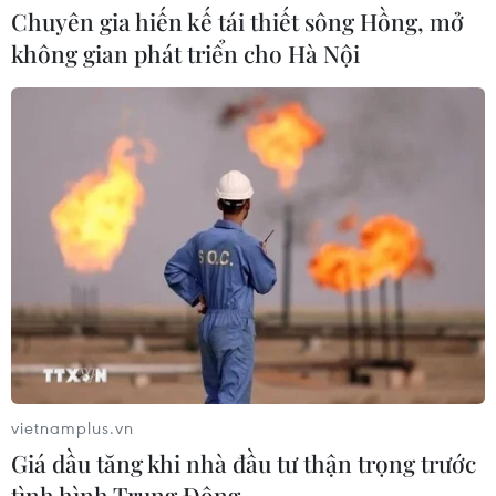
Chuyên gia hiến kế tái thiết sông Hồng, mở
không gian phát triển cho Hà Nội
An Giang: Xây dựng cơ chế giao việc
lớn, việc khó cho kinh tế tư nhân
05/08/2026 07:39
Nghị quyết 10-NQ/TW: Kiến tạo hệ
sinh thái đầu tư hấp dẫn doanh
nghiệp FDI
05/08/2026 03:59
Xem thêm
vietnamplus.vn
Giá dầu tăng khi nhà đầu tư thận trọng trước
tình hình Trung Đông