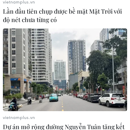
vietnamplus.vn
Lần đầu tiên chụp được bề mặt Mặt Trời với
độ nét chưa từng có
Mỹ sẽ mất nhiều việc làm và giá cả tăng
khi áp thuế với hàng hóa EU
vietnamplus.vn
04/10/2019 08:26
Dự án mở rộng đường Nguyễn Tuân tăng kết