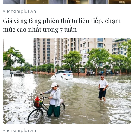
vietnamplus.vn
TIN CÙNG CHUYÊN MỤC
Giá vàng tăng phiên thứ tư liên tiếp, chạm
Lâm Đồng vào cao điểm vụ cá Nam,
mức cao nhất trong 7 tuần
ngư dân phấn khởi vươn khơi
06/08/2026 09:06
Giá dầu tăng khi nhà đầu tư thận
trọng trước tình hình Trung Đông
06/08/2026 09:03
Giá vàng tăng phiên thứ tư liên tiếp,
chạm mức cao nhất trong 7 tuần
06/08/2026 08:36
vietnamplus.vn