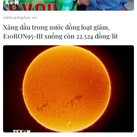
vietnamplus.vn
Xăng dầu trong nước đồng loạt giảm,
E10RON95-III xuống còn 22.324 đồng/lít
Mỹ áp mức thuế mới với thép nhập khẩu
từ Mexico và Trung Quốc
09/07/2019 02:57
Bộ Thương mại Mỹ cho biết các nhà xuất khẩu thép xây
dựng của Mexico và Trung Quốc đã được hưởng các
khoản trợ cấp từ hơn 30% đến trên 177%.