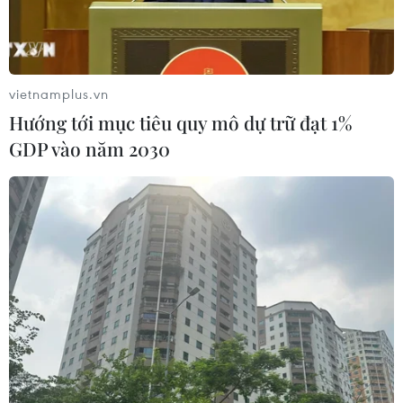
19
vietnamplus.vn
Hướng tới mục tiêu quy mô dự trữ đạt 1%
GDP vào năm 2030
Ảnh minh họa. (Nguồn: AFP/TTXVN)
Chính phủ Mỹ ngày 15/9 tuyên bố chấm dứt
chính sách thuế quan gây tranh cãi đánh vào