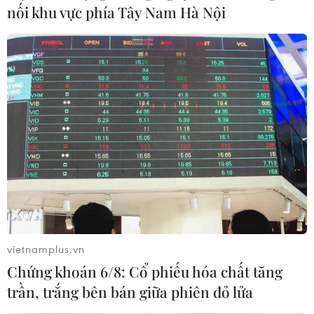
Mức thuế mới 25% của Mỹ đối với phomát của Italy,
nối khu vực phía Tây Nam Hà Nội
rượu vang của Pháp, rượu whisky của Scotland, bánh
quy của Anh, ô liu của Tây Ban Nha sẽ đẩy giá tăng
cao trước thềm mùa nghỉ lễ cuối năm.
vietnamplus.vn
Chứng khoán 6/8: Cổ phiếu hóa chất tăng
trần, trắng bên bán giữa phiên đỏ lửa