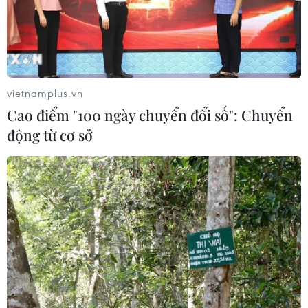
vietnamplus.vn
Cao điểm "100 ngày chuyển đổi số": Chuyển
động từ cơ sở