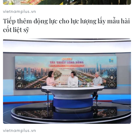
05/08/2026 10:07
vietnamplus.vn
Tiếp thêm động lực cho lực lượng lấy mẫu hài
Nghị quyết 10-NQ/TW: FDI tiếp tục
cốt liệt sỹ
là điểm sáng trong bức tranh kinh tế
Việt Nam
05/08/2026 09:08
Động lực tăng trưởng mới tiếp tục
dẫn dắt kinh tế Trung Quốc
05/08/2026 07:44
Dòng vốn FDI vào Quảng Ninh
chuyển dịch tích cực về chất lượng
05/08/2026 07:40
vietnamplus.vn