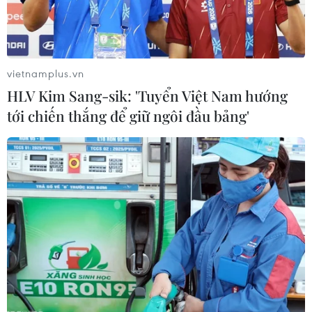
vietnamplus.vn
HLV Kim Sang-sik: 'Tuyển Việt Nam hướng
tới chiến thắng để giữ ngôi đầu bảng'
Chính phủ Canada trình lên Quốc hội dự
luật thông qua USMCA
29/05/2019 01:53
Chính phủ Canada tuyên bố sẽ thúc đẩy các hoạt động
nhằm thông qua Hiệp định USMCA sau khi chính quyền
Mỹ dỡ bỏ thuế đối với mặt hàng thép và nhôm nhập
khẩu từ Canada.