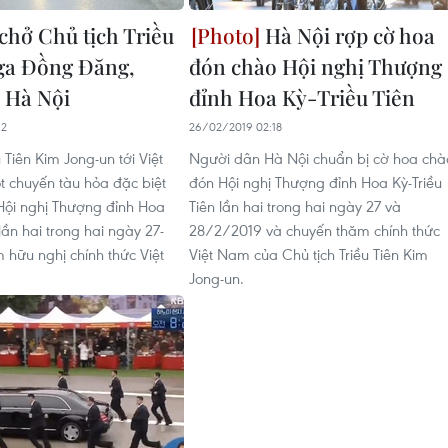
chở Chủ tịch Triều
Hà Nội rợp cờ hoa
 ga Đồng Đăng,
đón chào Hội nghị Thượng
 Hà Nội
đỉnh Hoa Kỳ-Triều Tiên
12
26/02/2019 02:18
u Tiên Kim Jong-un tới Việt
Người dân Hà Nội chuẩn bị cờ hoa chà
 chuyến tàu hỏa đặc biệt
đón Hội nghị Thượng đỉnh Hoa Kỳ-Triều
Hội nghị Thượng đỉnh Hoa
Tiên lần hai trong hai ngày 27 và
 lần hai trong hai ngày 27-
28/2/2019 và chuyến thăm chính thức
 hữu nghị chính thức Việt
Việt Nam của Chủ tịch Triều Tiên Kim
Jong-un.