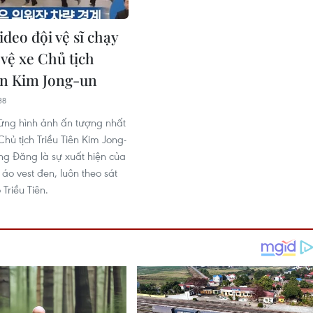
ideo đội vệ sĩ chạy
 vệ xe Chủ tịch
ên Kim Jong-un
38
ững hình ảnh ấn tượng nhất
Chủ tịch Triều Tiên Kim Jong-
ng Đăng là sự xuất hiện của
 áo vest đen, luôn theo sát
Triều Tiên.