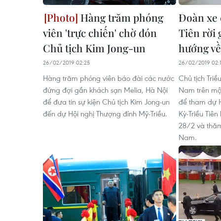
Hàng trăm phóng
Đoàn xe 
viên 'trực chiến' chờ đón
Tiên rời
Chủ tịch Kim Jong-un
hướng về
26/02/2019 02:25
26/02/2019 02:
Hàng trăm phóng viên báo đài các nước
Chủ tịch Triề
đứng đợi gần khách sạn Melia, Hà Nội
Nam trên một
để đưa tin sự kiện Chủ tịch Kim Jong-un
để tham dự 
đến dự Hội nghị Thượng đỉnh Mỹ-Triều.
Kỳ-Triều Tiên
28/2 và thăm
Nam.