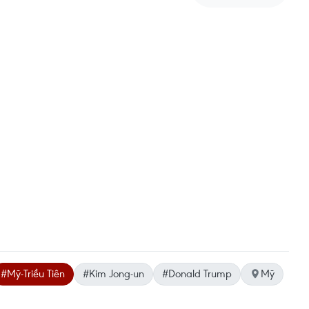
#Mỹ-Triều Tiên
#Kim Jong-un
#Donald Trump
Mỹ