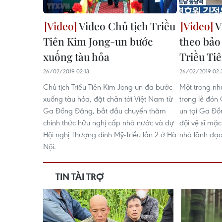
Video Chủ tịch Triều
V
Tiên Kim Jong-un bước
theo bảo
xuống tàu hỏa
Triều Ti
26/02/2019 02:13
26/02/2019 02:
Chủ tịch Triều Tiên Kim Jong-un đã bước
Một trong nh
xuống tàu hỏa, đặt chân tới Việt Nam từ
trong lễ đón 
Ga Đồng Đăng, bắt đầu chuyến thăm
un tại Ga Đồ
chính thức hữu nghị cấp nhà nước và dự
đội vệ sĩ mặc
Hội nghị Thượng đỉnh Mỹ-Triều lần 2 ở Hà
nhà lãnh đạo 
Nội.