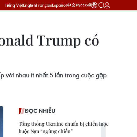
Tiếng Việt
English
Français
Español
中文
Русский
Donald Trump có
p với nhau ít nhất 5 lần trong cuộc gặp
ĐỌC NHIỀU
Tổng thống Ukraine chuẩn bị chiến lược
buộc Nga “ngừng chiến”