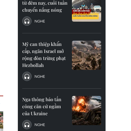
từ đêm nay, cuối tuần
chuyển nắng nóng
NGHE
Mỹ can thiệp khẩn
cấp, ngăn Israel mở
rộng đòn trừng phạt
Hezbollah
NGHE
Nga thông báo tấn
công căn cứ ngầm
của Ukraine
NGHE