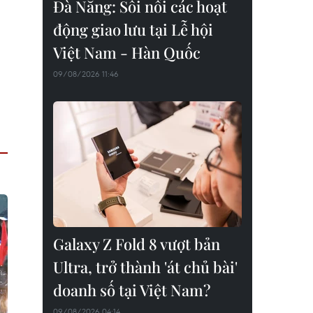
Đà Nẵng: Sôi nổi các hoạt
động giao lưu tại Lễ hội
Việt Nam - Hàn Quốc
09/08/2026 11:46
Galaxy Z Fold 8 vượt bản
Ultra, trở thành 'át chủ bài'
doanh số tại Việt Nam?
09/08/2026 04:14