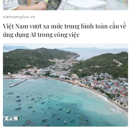
vietnamplus.vn
Việt Nam vượt xa mức trung bình toàn cầu về
ứng dụng AI trong công việc
Thêm 40 ca mắc mới COVID-19 tại Hải
Dương, Hà Nội và Quảng Ninh
16/02/2021 11:17
Chiều 16/2, Ban Chỉ đạo Quốc gia phòng, chống dịch
COVID-19 thông báo 40 ca mắc mới COVID-19,