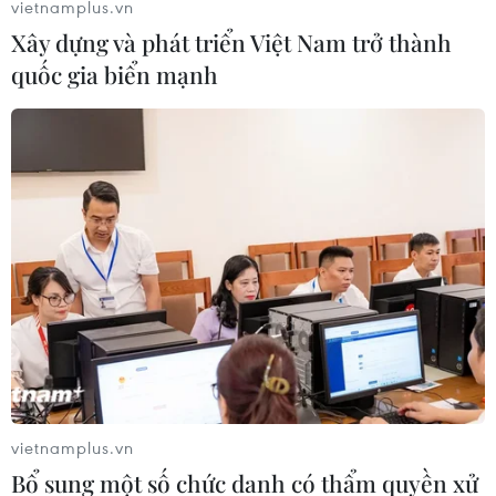
vietnamplus.vn
(BN2272-BN2311), ghi nhận tại Hải Dương (38 ca), Hà
Xây dựng và phát triển Việt Nam trở thành
Nội (1 ca), Quảng Ninh (1 ca).
quốc gia biển mạnh
vietnamplus.vn
Hà Nội chỉ yêu cầu đóng cửa các quán ăn
Bổ sung một số chức danh có thẩm quyền xử