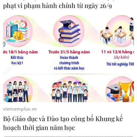
đường phố, ngồi ngoài vỉa hè
phạt vi phạm hành chính từ ngày 26/9
16/02/2021 13:55
Hà Nội chỉ yêu cầu đóng cửa các quán ăn đường phố,
ngồi ngoài vỉa hè còn các cơ sở, nhà hàng kinh doanh
ăn uống trong nhà, đáp ứng đầy đủ các yêu cầu về
phòng, chống dịch vẫn được hoạt động.
vietnamplus.vn
Bộ Giáo dục và Đào tạo công bố Khung kế
hoạch thời gian năm học