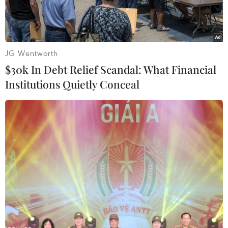
COVID-19.
JG Wentworth
$30k In Debt Relief Scandal: What Financial
Institutions Quietly Conceal
Chủ tịch Ủy ban nhân dân thành phố Hà Nội Chu Ngọc Anh
kiểm tra công tác phòng, chống COVID-19. (Ảnh: PV/Vietnam+)
Chiều 18/2, Chủ tịch Ủy ban nhân dân thành phố
Hà Nội Chu Ngọc Anh đã đi kiểm tra đột xuất