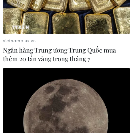
04/08/2026 08:08
Bộ Y tế ban hành Kế hoạch dự phòng
thương tích giai đoạn 2026-2030
vietnamplus.vn
04/08/2026 07:41
Ngân hàng Trung ương Trung Quốc mua
thêm 20 tấn vàng trong tháng 7
Hệ thống y tế đa cực, đưa y tế đến
gần dân
04/08/2026 04:55
Bộ Y tế đề xuất 8 nhóm chính sách
trong sửa đổi Luật hiến, ghép mô,
tạng