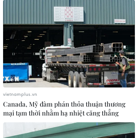
Hải Dương siết chặt kỷ luật, tránh lây
nhiễm chéo trong khu cách ly
16/02/2021 15:02
Bí thư Tỉnh ủy Hải Dương Phạm Xuân Thăng yêu cầu
tăng cường cao độ các giải pháp phong tỏa, cách ly để
hạn chế phát sinh các ca bệnh COVID-19 trong khu
cách ly, khu phong tỏa.
vietnamplus.vn
Canada, Mỹ đàm phán thỏa thuận thương
mại tạm thời nhằm hạ nhiệt căng thẳng