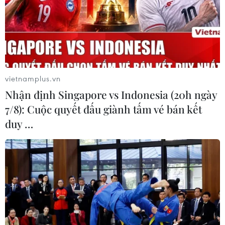
vietnamplus.vn
Nhận định Singapore vs Indonesia (20h ngày
7/8): Cuộc quyết đấu giành tấm vé bán kết
duy …