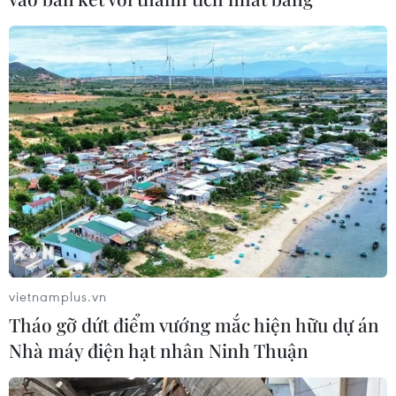
TIN CÙNG CHUYÊN MỤC
Cuộc tìm kiếm và vá lại những 'trái
tim lỗi '
vietnamplus.vn
07/08/2026 04:03
Tháo gỡ dứt điểm vướng mắc hiện hữu dự án
Nhà máy điện hạt nhân Ninh Thuận
Hà Nội cảnh báo về việc sử dụng tế