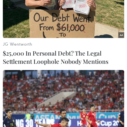
soát ngay./.
Theo báo cáo của Sở Y tế, đến chiều ngày 18/2,
thành phố đã rà soát hơn 28.000 người từ Hải
Dương về Hà Nội, các con số đang liên tục được
cập nhật.
JG Wentworth
(Vietnam+)
$25,000 In Personal Debt? The Legal
Settlement Loophole Nobody Mentions