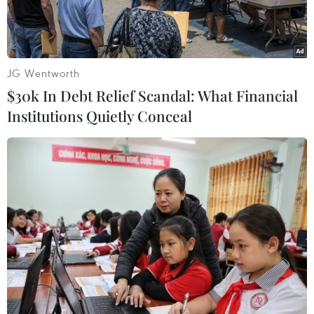
JG Wentworth
$30k In Debt Relief Scandal: What Financial
Institutions Quietly Conceal
Khách hàng giao dịch tại Công ty Chứng khoán Bảo Việt. (Ảnh:
Trần Việt/TTXVN)
Sau chuỗi tăng điểm ấn tượng trong tuần trước,
thị trường chứng khoán Việt Nam tiếp tục duy
trì sắc xanh trong phiên sáng 30/6, đưa chỉ số
VN-Index lên mức 1.376,73 điểm - vùng đỉnh
cao nhất trong hơn ba năm qua.