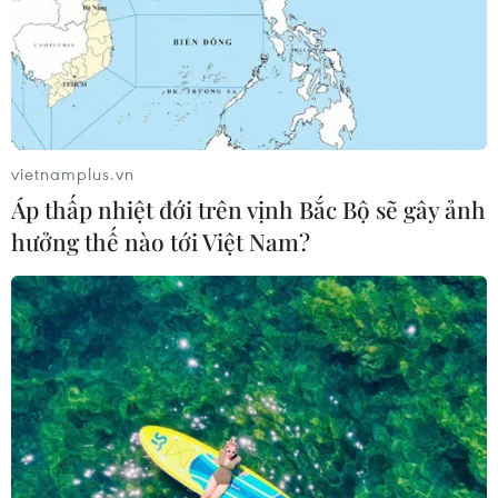
vietnamplus.vn
Áp thấp nhiệt đới trên vịnh Bắc Bộ sẽ gây ảnh
TIN CÙNG CHUYÊN MỤC
hưởng thế nào tới Việt Nam?
VN-Index tăng hơn 3 điểm nhờ sức
bật nhóm dầu khí
07/08/2026 09:36
Chứng khoán Mỹ rời đỉnh khi giá
năng lượng leo thang
06/08/2026 23:58