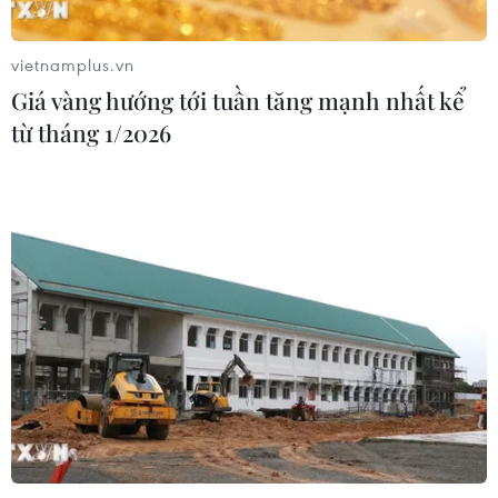
Xem thêm
vietnamplus.vn
Giá vàng hướng tới tuần tăng mạnh nhất kể
từ tháng 1/2026
CƠ QUAN CHỦ QUẢN: THÔNG TẤN XÃ VIỆT NAM
Tổng Biên tập: TRẦN TIẾN DUẨN
Phó Tổng Biên tập: NGUYỄN THỊ TÁM, KHÚC THANH
THỦY
Sở hữu trí tuệ
Quy định sử dụng
RSS
Hỗ trợ
Ngôn ngữ
TTXVN