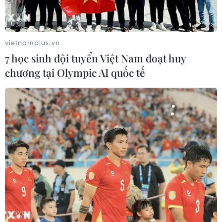
vietnamplus.vn
7 học sinh đội tuyển Việt Nam đoạt huy
chương tại Olympic AI quốc tế
VN-Index lên cao nhất trong hơn 3 năm
nhờ nhóm cổ phiếu vốn hóa lớn
23/06/2025 09:58
VN-Index tăng 8,83 điểm lên 1.358,18 điểm, chỉ thấp hơn
mức đóng cửa ngày 5/5/2022; thanh khoản trên HOSE
đạt hơn 854,2 triệu cổ phiếu, tương đương giá trị giao
dịch 21.752,5 tỷ đồng.