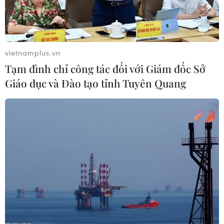
Những giấc mơ bay cất cánh từ
Vietjet
vietnamplus.vn
09/08/2026 09:11
Tạm đình chỉ công tác đối với Giám đốc Sở
Giáo dục và Đào tạo tỉnh Tuyên Quang
Vietjet được vinh danh “Dấu ấn
Thương hiệu Việt hướng tới tăng
trưởng xanh”
09/08/2026 08:59
Hà Nội đề xuất gia hạn 6 tháng đối
với 6 dự án đầu tư quy mô lớn
09/08/2026 08:42