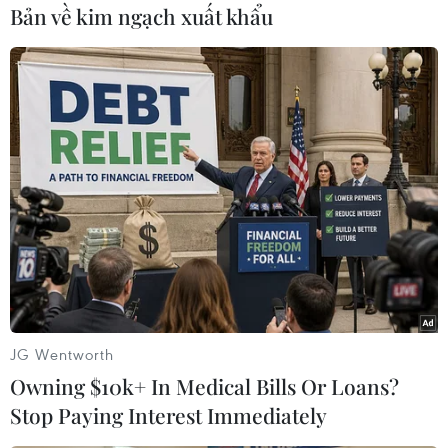
Bản về kim ngạch xuất khẩu
Đóng cửa phiên14/3, ba chỉ số chính của Phố
Wall tăng giảm trái chiều, trong đó Dow
JonesIndustrial Average tăng 16,42 điểm
(+0,12%) lên 13.2194,10 điểm; S&P 500 mất
nhẹ1,67 điểm (-0,12%) về 1.394,287điểm và
Nasdaq tăng 0,85 điểm (+0,03%) lên3.040,73
điểm.
Bên kia bờ ĐạiTây Dương, chứng khoán châu
Âu cùng ngày tăng giảm trái chiều và đóng cửa
phiên14/3, chỉ số FTSE 100 của Luân Đôn giảm
0,18% xuống 5.945,433 điểm; DAX 30 củaĐức
JG Wentworth
tăng 1,19% lên 7.079,42 điểm, và CAC-40 của
Owning $10k+ In Medical Bills Or Loans?
Pari tăng 0,40% lên 3.564,51điểm./.
Stop Paying Interest Immediately