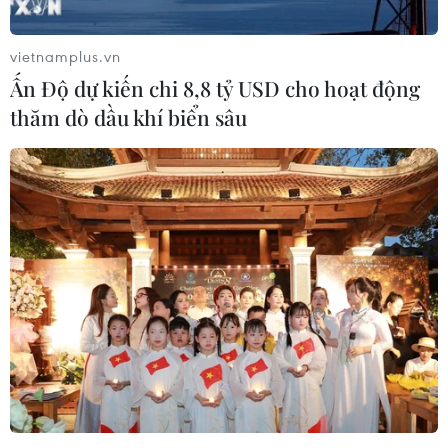
Xuất khẩu dệt may 7 tháng đạt trên
vietnamplus.vn
27 tỷ USD, duy trì đà tăng trưởng
Ấn Độ dự kiến chi 8,8 tỷ USD cho hoạt động
09/08/2026 08:25
thăm dò dầu khí biển sâu
Hải Phòng điều chỉnh kịch bản tăng
trưởng, quyết tâm đạt GRDP 13%
09/08/2026 08:25
Bảo đảm an toàn hệ thống ngân
hàng và phát triển kinh tế số
09/08/2026 06:20