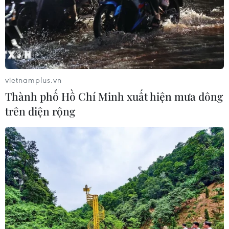
Xem thêm
vietnamplus.vn
Thành phố Hồ Chí Minh xuất hiện mưa dông
trên diện rộng
CƠ QUAN CHỦ QUẢN: THÔNG TẤN XÃ VIỆT NAM
Tổng Biên tập: TRẦN TIẾN DUẨN
Phó Tổng Biên tập: NGUYỄN THỊ TÁM, KHÚC THANH
THỦY
Sở hữu trí tuệ
Quy định sử dụng
RSS
Hỗ trợ