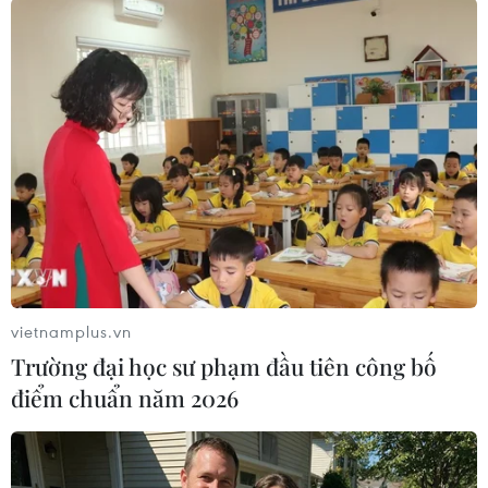
Thùy Chi (TTXVN)
vietnamplus.vn
Trường đại học sư phạm đầu tiên công bố
điểm chuẩn năm 2026
#Chứng khoán
#Toàn cầu
#Biến động
#Phố Wall