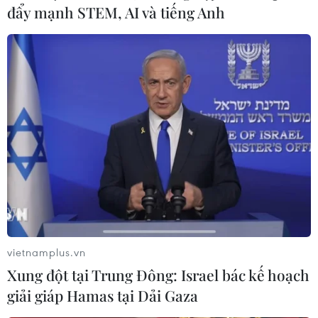
4 bước chuyển chiến lược của Việt
đẩy mạnh STEM, AI và tiếng Anh
Nam củng cố niềm tin đối tác quốc tế
09/08/2026 04:06
Vận tải biển toàn cầu tăng mạnh bất
chấp căng thẳng địa chính trị
09/08/2026 02:06
Canada chạy đua đạt thỏa thuận
trước khi thuế quan mới của Mỹ có
hiệu lực
vietnamplus.vn
09/08/2026 02:03
Xung đột tại Trung Đông: Israel bác kế hoạch
giải giáp Hamas tại Dải Gaza
Khoa học công nghệ sẽ trở thành