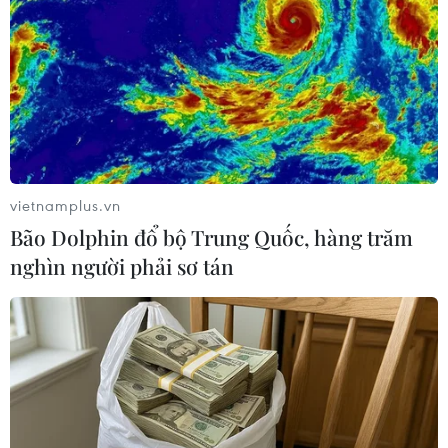
khẩu
09/08/2026 14:15
Thêm dư địa dòng tiền cho doanh
nghiệp nhỏ và vừa từ chính sách
thuế
09/08/2026 14:15
vietnamplus.vn
Bão Dolphin đổ bộ Trung Quốc, hàng trăm
Tập trung nguồn lực đưa Dự án
nghìn người phải sơ tán
Nhiệt điện Long Phú 1 về đích
09/08/2026 13:46
Ấn Độ dự kiến chi 8,8 tỷ USD cho
hoạt động thăm dò dầu khí biển sâu
09/08/2026 13:13