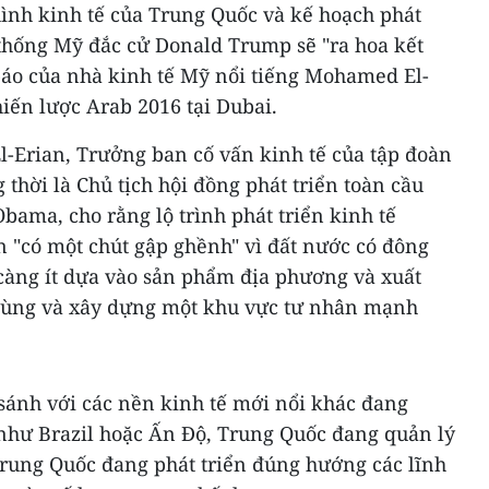
ình kinh tế của Trung Quốc và kế hoạch phát
 thống Mỹ đắc cử Donald Trump sẽ "ra hoa kết
 báo của nhà kinh tế Mỹ nổi tiếng Mohamed El-
hiến lược Arab 2016 tại Dubai.
l-Erian, Trưởng ban cố vấn kinh tế của tập đoàn
 thời là Chủ tịch hội đồng phát triển toàn cầu
ama, cho rằng lộ trình phát triển kinh tế
 "có một chút gập ghềnh" vì đất nước có đông
 càng ít dựa vào sản phẩm địa phương và xuất
dùng và xây dựng một khu vực tư nhân mạnh
 sánh với các nền kinh tế mới nổi khác đang
 như Brazil hoặc Ấn Độ, Trung Quốc đang quản lý
Trung Quốc đang phát triển đúng hướng các lĩnh