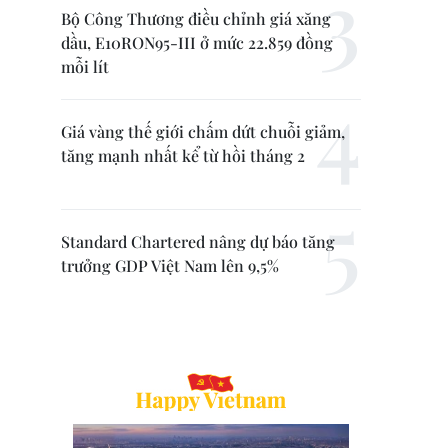
Bộ Công Thương điều chỉnh giá xăng
dầu, E10RON95-III ở mức 22.859 đồng
mỗi lít
Giá vàng thế giới chấm dứt chuỗi giảm,
tăng mạnh nhất kể từ hồi tháng 2
Standard Chartered nâng dự báo tăng
trưởng GDP Việt Nam lên 9,5%