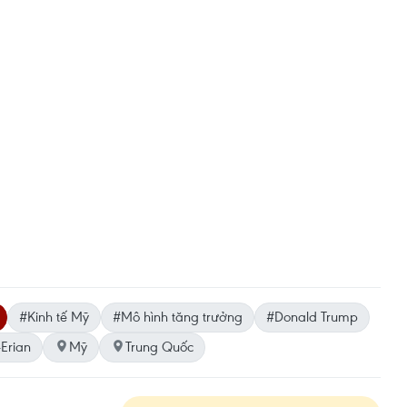
#Kinh tế Mỹ
#Mô hình tăng trưởng
#Donald Trump
Erian
Mỹ
Trung Quốc