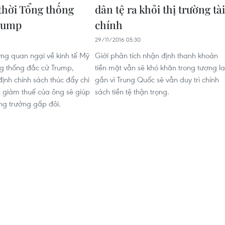
thời Tổng thống
dân tệ ra khỏi thị trường tài
rump
chính
29/11/2016 05:30
ng quan ngại về kinh tế Mỹ
Giới phân tích nhận định thanh khoản
ng thống đắc cử Trump,
tiền mặt vẫn sẽ khó khăn trong tương la
nh chính sách thúc đẩy chi
gần vì Trung Quốc sẽ vẫn duy trì chính
ắt giảm thuế của ông sẽ giúp
sách tiền tệ thận trọng.
ăng trưởng gấp đôi.