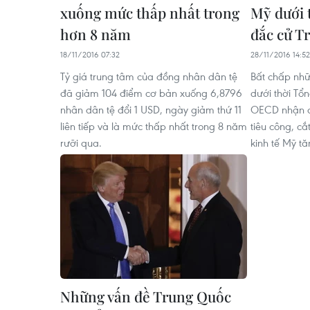
xuống mức thấp nhất trong
Mỹ dưới 
hơn 8 năm
đắc cử T
18/11/2016 07:32
28/11/2016 14:52
Tỷ giá trung tâm của đồng nhân dân tệ
Bất chấp nhữ
đã giảm 104 điểm cơ bản xuống 6,8796
dưới thời Tổ
nhân dân tệ đổi 1 USD, ngày giảm thứ 11
OECD nhận đị
liên tiếp và là mức thấp nhất trong 8 năm
tiêu công, c
rưỡi qua.
kinh tế Mỹ t
Những vấn đề Trung Quốc