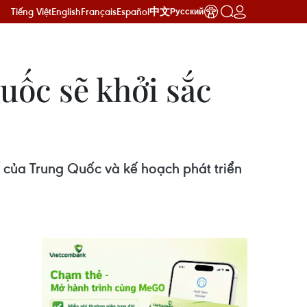
Tiếng Việt
English
Français
Español
中文
Русский
uốc sẽ khởi sắc
 của Trung Quốc và kế hoạch phát triển