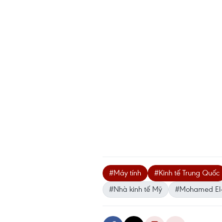
#Máy tính
#Kinh tế Trung Quốc
#Nhà kinh tế Mỹ
#Mohamed El-