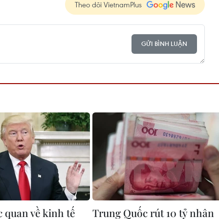
Theo dõi VietnamPlus
GỬI BÌNH LUẬN
 quan về kinh tế
Trung Quốc rút 10 tỷ nhân