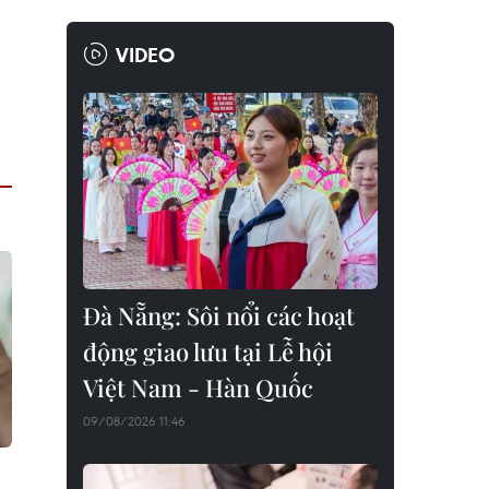
VIDEO
Đà Nẵng: Sôi nổi các hoạt
động giao lưu tại Lễ hội
Việt Nam - Hàn Quốc
09/08/2026 11:46