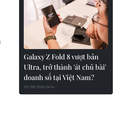
i
Galaxy Z Fold 8 vượt bản
Ultra, trở thành 'át chủ bài'
doanh số tại Việt Nam?
09/08/2026 04:14