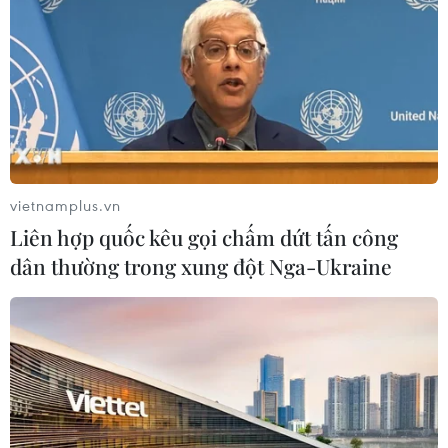
Thị trường chứng khoán chìm trong sắc
đỏ phiên giao dịch 19/4
19/04/2023 11:02
Chốt phiên giao dịch ngày 19/4, VN-Index giảm 6,04
điểm xuống 1.048,98 điểm. Khối lượng giao dịch đạt
hơn 569,6 triệu đơn vị, tương ứng 9.724,8 tỷ đồng, toàn
sàn có 115 mã tăng giá, 271 mã giảm giá.
vietnamplus.vn
Liên hợp quốc kêu gọi chấm dứt tấn công
dân thường trong xung đột Nga-Ukraine