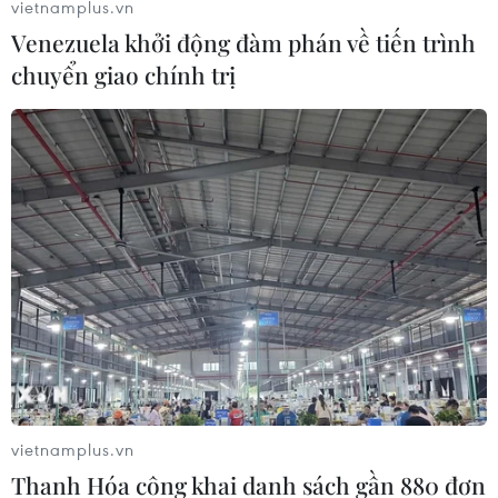
thắng thế đã ép thị trường giảm điểm trở lại và tiếp tục
vietnamplus.vn
xu hướng giằng co cho tới kết phiên.
Venezuela khởi động đàm phán về tiến trình
chuyển giao chính trị
vietnamplus.vn
Thanh Hóa công khai danh sách gần 880 đơn