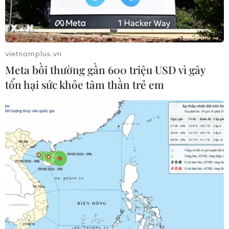
vietnamplus.vn
Meta bồi thường gần 600 triệu USD vì gây
tổn hại sức khỏe tâm thần trẻ em
(Nguồn: Vietnam+)
Trái ngược với diễn biến phiên sáng nay (26/4),
tới phiên chiều, bên mua đã mạnh dạn xuống
tiền khiến cho hàng loạt mã chuyển sang màu
xanh; trong đó, nhóm bất động sản, ngân hàng
tăng tích cực, trở thành trụ đỡ cho thị trường
khi kết phiên.