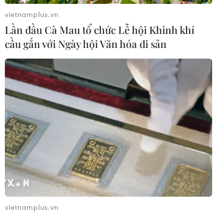
vietnamplus.vn
Chứng khoán châu Á tăng điểm nhờ
Lần đầu Cà Mau tổ chức Lễ hội Khinh khí
làn sóng gom cổ phiếu công nghệ
cầu gắn với Ngày hội Văn hóa di sản
23/07/2026 09:40
Xem thêm
CƠ QUAN CHỦ QUẢN: THÔNG TẤN XÃ VIỆT NAM
Tổng Biên tập: TRẦN TIẾN DUẨN
Phó Tổng Biên tập: NGUYỄN THỊ TÁM, KHÚC THANH
vietnamplus.vn
THỦY