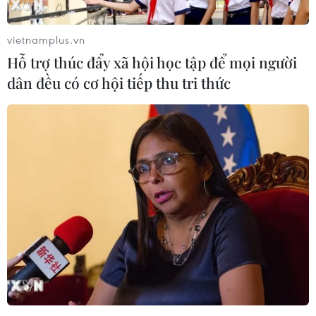
vietnamplus.vn
Hỗ trợ thúc đẩy xã hội học tập để mọi người
dân đều có cơ hội tiếp thu tri thức
Thị trường giằng co trong biên độ hẹp,
VN-Index giảm gần 2 điểm
24/04/2023 09:34
Chỉ số VN-Index có thời điểm tăng hơn 4 điểm lên mức
cao nhất 1047,18 điểm song đến cuối phiên, bên bán