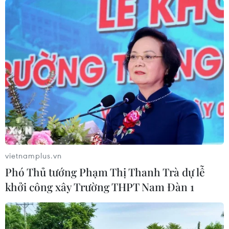
#Chứng khoán
#Cổ phiếu bất động sản
#Ngân hàng
#VN-Index
#Thanh khoản thị trường
TP. Hà Nội
vietnamplus.vn
Phó Thủ tướng Phạm Thị Thanh Trà dự lễ
khởi công xây Trường THPT Nam Đàn 1
Theo dõi VietnamPlus