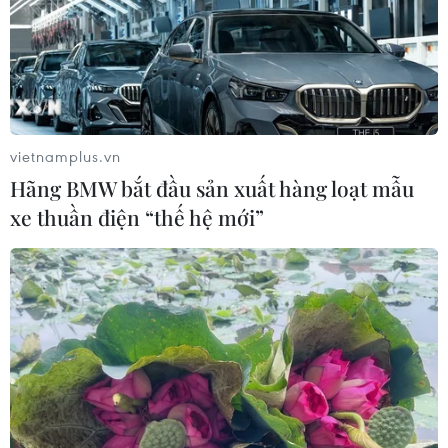
vietnamplus.vn
Hãng BMW bắt đầu sản xuất hàng loạt mẫu
xe thuần điện “thế hệ mới”
TIN CÙNG CHUYÊN MỤC
Chứng khoán Mỹ rời đỉnh khi giá
năng lượng leo thang
06/08/2026 23:58