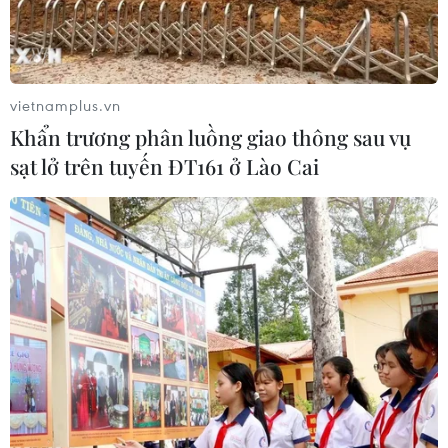
vietnamplus.vn
Khẩn trương phân luồng giao thông sau vụ
sạt lở trên tuyến ĐT161 ở Lào Cai
Thị trường chứng khoán khó có cơ hội bứt
phá trong tuần tới
22/04/2023 03:29
Tâm lý thận trọng bao trùm, nhà đầu tư hạn chế giao
dịch và sử dụng đòn bẩy ở thời điểm hiện tại. Trong bối
cảnh đó, các chuyên gia cho rằng thị trường khó có cơ
hội bứt phá trong tuần tới.