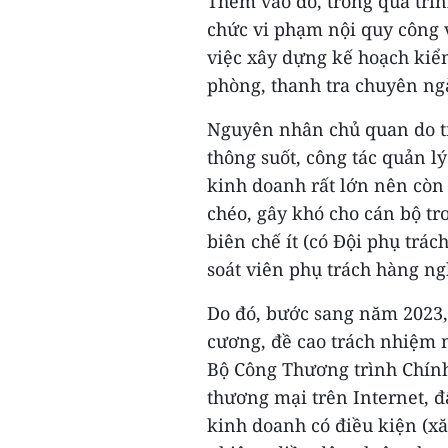
Thêm vào đó, trong quá trìn
chức vi phạm nội quy công v
việc xây dựng kế hoạch kiểm
phòng, thanh tra chuyên ng
Nguyên nhân chủ quan do t
thông suốt, công tác quản l
kinh doanh rất lớn nên còn s
chéo, gây khó cho cán bộ tr
biên chế ít (có Đội phụ trá
soát viên phụ trách hàng ng
Do đó, bước sang năm 2023, 
cương, đề cao trách nhiệm n
Bộ Công Thương trình Chính
thương mại trên Internet, 
kinh doanh có điều kiện (xăn