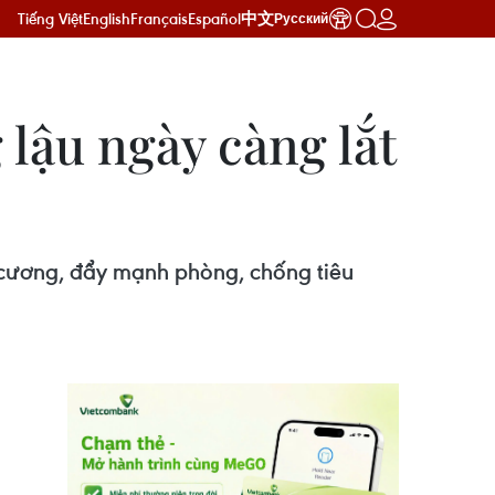
Tiếng Việt
English
Français
Español
中文
Русский
lậu ngày càng lắt
ỷ cương, đẩy mạnh phòng, chống tiêu