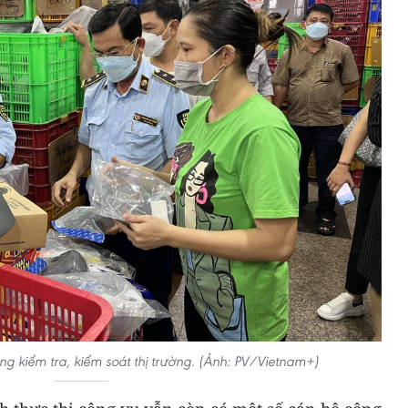
ng kiểm tra, kiểm soát thị trường. (Ảnh: PV/Vietnam+)