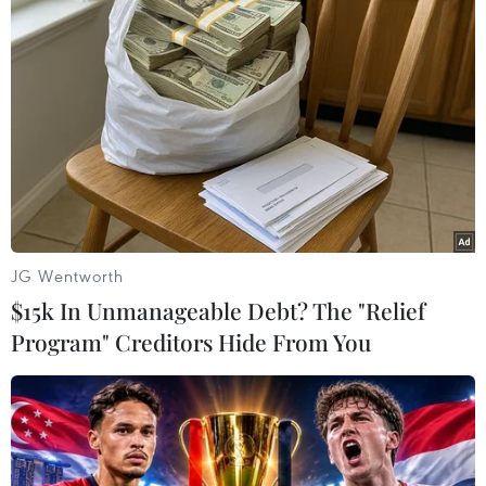
Theo dõi VietnamPlus
TIN LIÊN QUAN
JG Wentworth
$15k In Unmanageable Debt? The "Relief
Program" Creditors Hide From You