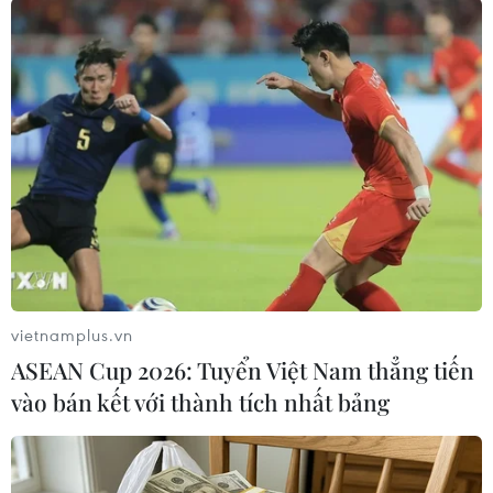
(TTXVN/Vietnam+)
vietnamplus.vn
ASEAN Cup 2026: Tuyển Việt Nam thẳng tiến
vào bán kết với thành tích nhất bảng
#Đà Nẵng
#Hàn Quốc
#COVID-19
#Vùng dịch COVID-19
#Sân bay quốc tế Đà Nẵng
#Bệnh viêm đường hô hấp cấp
TP. Đà Nẵng