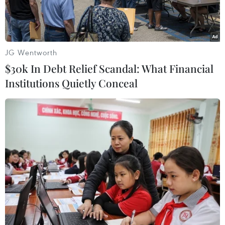
JG Wentworth
$30k In Debt Relief Scandal: What Financial
Institutions Quietly Conceal
Kiểm tra thân nhiệt du khách khi nhập cảnh qua Sân bay quốc
tế Đà Nẵng. (Nguồn: baodanang.vn)
Ngày 24/2, Phó Giám đốc Sở Y tế Đà Nẵng
Nguyễn Tiên Hồng xác nhận đang thực hiện
cách ly một người Việt Nam đến từ Hàn Quốc có
dấu hiệu sốt, nghi nhiễm dịch COVID-19.