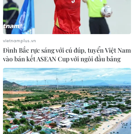
vietnamplus.vn
Đình Bắc rực sáng với cú đúp, tuyển Việt Nam
vào bán kết ASEAN Cup với ngôi đầu bảng