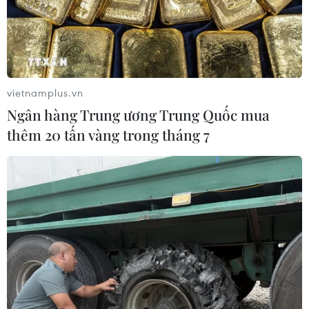
vietnamplus.vn
Ngân hàng Trung ương Trung Quốc mua
thêm 20 tấn vàng trong tháng 7
Bệnh viện Đà Nẵng lập kế hoạch chi tiết
công tác phòng chống
31/01/2020 08:30
Bệnh viện Đà Nẵng đã chuẩn bị đầy đủ trang thiết bị