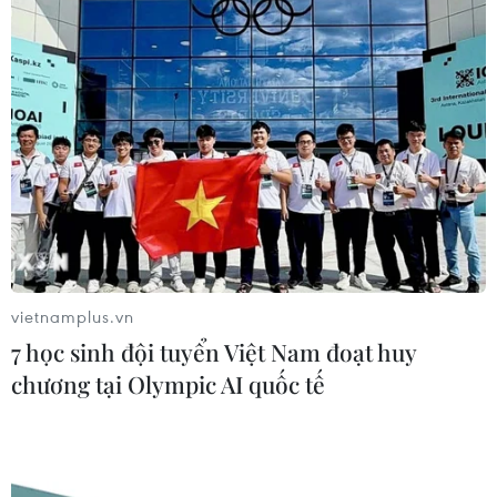
Hệ thống y tế đa cực, đưa y tế đến
gần dân
04/08/2026 04:55
Bộ Y tế đề xuất 8 nhóm chính sách
trong sửa đổi Luật hiến, ghép mô,
tạng
vietnamplus.vn
03/08/2026 14:44
7 học sinh đội tuyển Việt Nam đoạt huy
chương tại Olympic AI quốc tế
Quảng Ninh chấm dứt cơ sở giết mổ
động vật không đủ điều kiện trước
31/10
03/08/2026 11:31