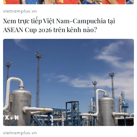
phòng chống virus corona
vietnamplus.vn
01/02/2020 05:33
Xem trực tiếp Việt Nam-Campuchia tại
Ngày 1/2, Phó Chủ tịch Ủy ban Nhân dân thành phố Đà
ASEAN Cup 2026 trên kênh nào?
Nẵng Lê Trung Chinh đã có văn bản thông báo rộng rãi
về tình hình phòng, chống dịch bệnh viêm đường hô
hấp cấp do chủng mới của virus corona gây ra.
vietnamplus.vn