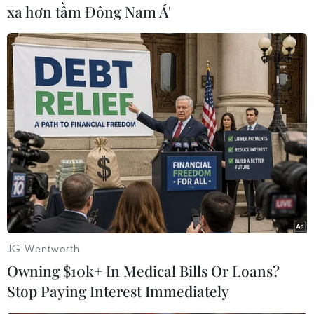
xa hơn tầm Đông Nam Á'
trường hợp nào dương tính./.
JG Wentworth
Owning $10k+ In Medical Bills Or Loans?
Stop Paying Interest Immediately