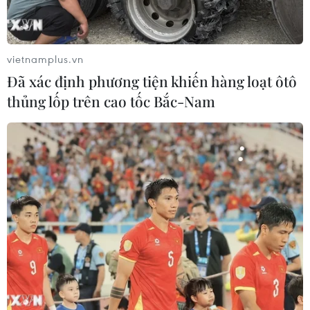
phòng hộ cần thiết; trang bị khẩu trang N95 cho các
bệnh nhân, y bác sỹ, đầu tư 20 tỷ đồng để mua sắm
trang thiết bị mới, hiện đại.
vietnamplus.vn
Đã xác định phương tiện khiến hàng loạt ôtô
thủng lốp trên cao tốc Bắc-Nam
Thành ủy Đà Nẵng chỉ đạo khẩn trong