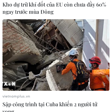
Kho dự trữ khí đốt của EU còn chưa đầy 60%
ngay trước mùa Đông
Nhiều trường học tại Đà Nẵng pha chế
nước rửa tay sát khuẩn
13/02/2020 11:19
Sau khi pha chế thành công, những sản phẩm nước rửa
tay sát khuẩn của các trường đại học tại Đà Nẵng được
hỗ trợ cho giảng viên, sinh viên của trường và tặng cho
người dân sử dụng.
vietnamplus.vn
Sập công trình tại Cuba khiến 2 người tử
vong