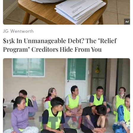
dân Xã hộivà đảng Tự do Xã hội nhằm thành lập
chính phủ liên minh 3 đảng sau cuộc tổngtuyển
cử cách đây 2 tuần.
JG Wentworth
Phát biểu trên kênh truyền hình TV2, bà
$15k In Unmanageable Debt? The "Relief
Thorning-Schmidt, dự kiến sẽ trởthành người
Program" Creditors Hide From You
đứng đầu chính phủ mới, cho biết đã hoàn tất
cương lĩnh chính sáchcủa chính phủ liên minh
nhằm đưa đất nước thoát ra khỏi thời kỳ khủng
hoảng kinhtế và hiện đại hóa Đan Mạch.
Bà Thorning-Schmidt dự định sẽ "kích hoạt" đà
tăng trưởng kinh tế bằng mộtgói kích thích trị
giá 10 tỷ
krone
(1,8 tỷ USD), tăngcường đầu tư
cho giáo dục và cơ sở hạ tầng và cân bằng ngân
sách nhà nước vàonăm 2020. Bà cũng cho biết