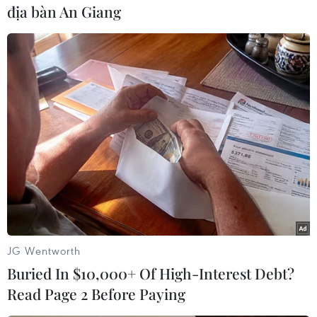
địa bàn An Giang
#Đan Mạch
#Chính phủ
#Khủng hoảng kinh tế
#Thuế
Đan Mạch
JG Wentworth
Buried In $10,000+ Of High-Interest Debt?
Theo dõi VietnamPlus
Read Page 2 Before Paying