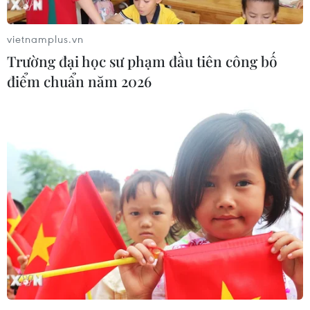
chứng khoán đã phản ánh phần lớn
thông tin
vietnamplus.vn
30/07/2026 07:50
Trường đại học sư phạm đầu tiên công bố
điểm chuẩn năm 2026
Chứng khoán châu Á ngược chiều
Phố Wall sau cuộc họp của Fed
30/07/2026 02:18
Chứng khoán ngày 29/7: VN-Index
bật tăng lấy lại mốc 1.700 điểm
29/07/2026 09:59
Cổ phiếu công nghệ và bán dẫn của
Mỹ giảm mạnh