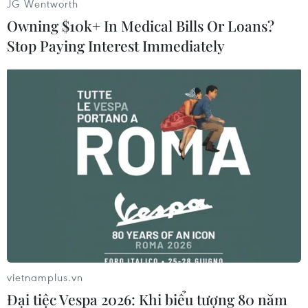
JG Wentworth
Owning $10k+ In Medical Bills Or Loans?
Stop Paying Interest Immediately
#HNX
#Trái phiếu Chính phủ
#Đấu thầu
#Lãi suất
Theo dõi VietnamPlus
TIN CÙNG CHUYÊN MỤC
Chứng khoán tuần tới: VN-Index có
vietnamplus.vn
vượt được vùng 1.800 điểm?
Đại tiệc Vespa 2026: Khi biểu tượng 80 năm