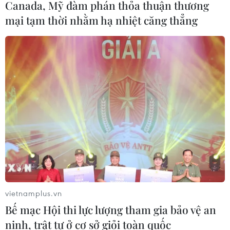
Canada, Mỹ đàm phán thỏa thuận thương
08/08/2026 00:12
mại tạm thời nhằm hạ nhiệt căng thẳng
Việt Nam khẳng định vị thế tại triển
lãm thương mại quốc tế của Ấn Độ
07/08/2026 23:08
Ngân hàng Trung ương Trung Quốc
mua thêm 20 tấn vàng trong tháng 7
07/08/2026 15:21
Chuyên gia quốc tế đánh giá tích cực
vietnamplus.vn
về tiền đồng của Việt Nam
Bế mạc Hội thi lực lượng tham gia bảo vệ an
ninh, trật tự ở cơ sở giỏi toàn quốc
07/08/2026 12:46