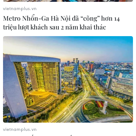
vietnamplus.vn
Metro Nhổn-Ga Hà Nội đã “cõng” hơn 14
triệu lượt khách sau 2 năm khai thác
Hà Nội: Bắt giữ hơn 33kg vàng nhập
lậu từ Trung Quốc
13/01/2015 10:52
Các đối tượng buôn lậu đang giao nhận hàng tại khu
vực siêu thị Metro (Hà Nội) thì bị phòng PC46 bắt quả
tang. Hơn 33kg vàng trị giá 1 triệu USD nhập lậu từ
vietnamplus.vn
Trung Quốc đã bị thu giữ.