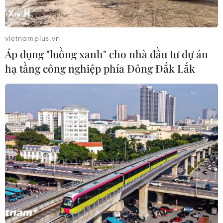
vietnamplus.vn
Áp dụng "luồng xanh" cho nhà đầu tư dự án
hạ tầng công nghiệp phía Đông Đắk Lắk
Hàng hóa trước, trong và sau Tết sẽ được
kiểm soát chặt chẽ hơn
09/01/2015 07:40
Theo lãnh đạo Chi cục Quản lý thị trường Hà Nội, việc
kiểm tra hàng hóa trước trong và sau Tết, trên tất cả các
tuyến trọng điểm và khu vực lễ hội sẽ được tiến hành
gắt gao hơn so với thời gian trước.