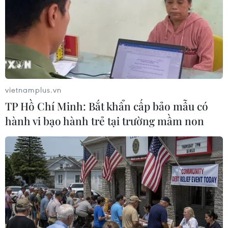
vietnamplus.vn
TP Hồ Chí Minh: Bắt khẩn cấp bảo mẫu có
#Chống buôn lậu
#Hàng giả
#Hàng lậu
hành vi bạo hành trẻ tại trường mầm non
#Quản lý thị trường
#Bộ Công Thương
#Cục Quản lý thị trường
#Bộ trưởng Vũ Huy Hoàng
Theo dõi VietnamPlus