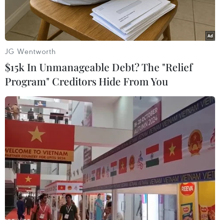
JG Wentworth
$15k In Unmanageable Debt? The "Relief
Program" Creditors Hide From You
Sử dụng xe máy vận chuyển thuốc lá lậu trên đường. (Ảnh:
Thanh Bình/TTXVN)
Theo Bộ trưởng Bộ Công Thương Vũ Huy Hoàng,
không chỉ trong hoạt động chống buôn lậu và
gian lận thương mại mà bất cứ công việc gì, nếu