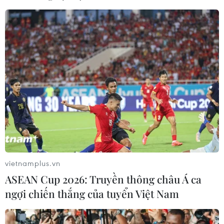
Phó Thủ tướng Nguyễn Xuân Phúc yêu cầu các ngành
và các địa phương tăng cường các giải pháp chống
buôn lậu thuốc lá.
vietnamplus.vn
ASEAN Cup 2026: Truyền thông châu Á ca
ngợi chiến thắng của tuyển Việt Nam