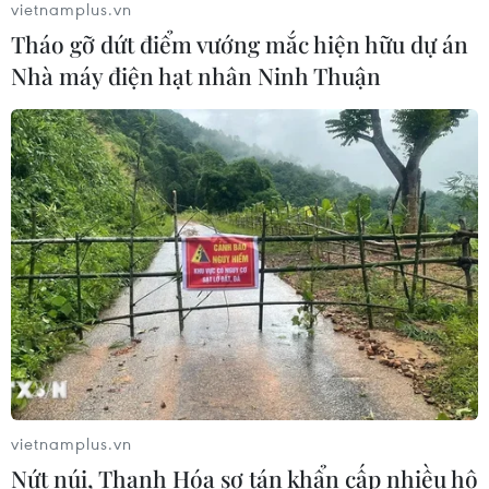
vietnamplus.vn
Tháo gỡ dứt điểm vướng mắc hiện hữu dự án
Nhà máy điện hạt nhân Ninh Thuận
Mỹ kiểm tra gần 500 chiếc Boeing 737
MAX do nguy cơ nứt thân máy bay
06/08/2026 23:31
Xem thêm
CƠ QUAN CHỦ QUẢN: THÔNG TẤN XÃ VIỆT NAM
vietnamplus.vn
Tổng Biên tập: TRẦN TIẾN DUẨN
Nứt núi, Thanh Hóa sơ tán khẩn cấp nhiều hộ