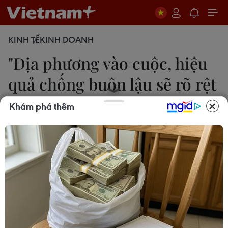
KINH TẾ
KINH DOANH
"Địa phương vào cuộc, hiệu
quả chống buôn lậu sẽ rõ rệt
hơn"
Khám phá thêm
Đức Duy
14/01/2015 10:33
Theo Bộ trưởng Bộ Công Thương Vũ Huy Hoàng,
mọi công việc nếu có sự tham gia của chính quyền
địa phương sẽ giúp hiệu quả được nâng cao rõ
rệt.