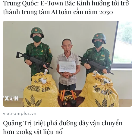
Trung Quốc: E-Town Bắc Kinh hướng tới trở
thành trung tâm AI toàn cầu năm 2030
Tăng cường công tác chống buôn lậu
vietnamplus.vn
thuốc lá ở các tỉnh thành
Quảng Trị triệt phá đường dây vận chuyển
13/01/2015 14:15
hơn 210kg vật liệu nổ