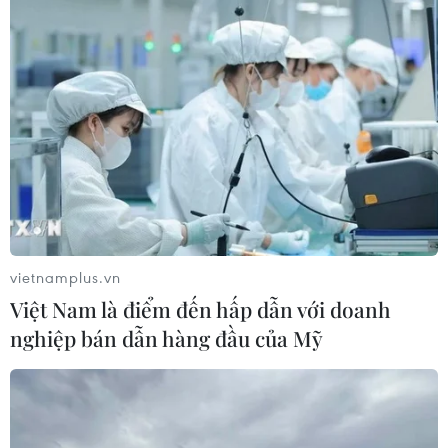
Thành Thăng Long
06/08/2026 23:03
Công Phượng gặp thử thách lớn
trong ngày tái xuất V-League 2026/27
06/08/2026 11:49
Nhận định Việt Nam vs
Campuchia: Vì sao thầy trò HLV Kim
vietnamplus.vn
Sang-sik cần giành ngôi đầu bảng?
Việt Nam là điểm đến hấp dẫn với doanh
06/08/2026 11:05
nghiệp bán dẫn hàng đầu của Mỹ
Nhận định Việt Nam vs Campuchia:
'Phù thủy Kim' sẽ xoay tua toan tính
đường dài?