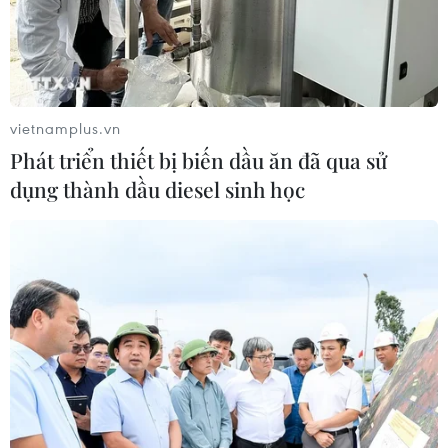
Đội tuyển Việt Nam nhận
thưởng 2 tỷ đồng sau thắng lợi trước
Indonesia
vietnamplus.vn
04/08/2026 04:16
Phát triển thiết bị biến dầu ăn đã qua sử
dụng thành dầu diesel sinh học
Tuyển thủ Indonesia cúi đầu thành
khẩn xin lỗi người hâm mộ xứ vạn
đảo
04/08/2026 03:17
ASEAN Cup 2026: "Chìa khóa" giúp
tuyển Việt Nam quật ngã Indonesia
04/08/2026 03:05