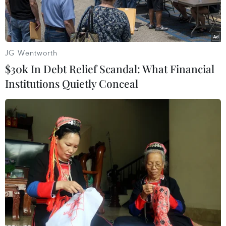
JG Wentworth
$30k In Debt Relief Scandal: What Financial
Institutions Quietly Conceal
Các lãnh đạo và vận động viên đoàn thể thao Việt Nam tại
Incheon. (Ảnh: Hữu Quý/TTXVN)
Theo phóng viên TTXVN có mặt tại Incheon,
Hàn Quốc, Trưởng đoàn Thể thao Việt Nam Lâm
Quang Thành ngày 19/9 cho biết đoàn thể thao