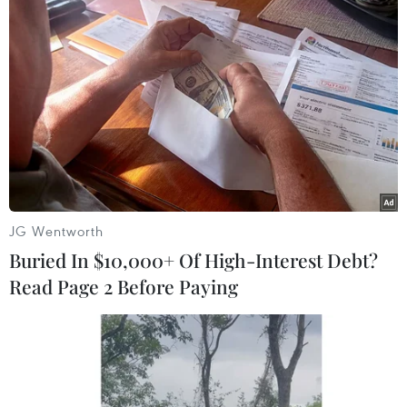
ASIAD 17
"Thành tích của đoàn Việt Nam ở ASIAD chưa
hẳn đã là thất bại"
Lễ xuất quân đoàn thể thao người khuyết tật dự
Asian Para Games 2
JG Wentworth
Đoàn Việt Nam sẵn sàng cho Asian Para Games
II tại Hàn Quốc
Buried In $10,000+ Of High-Interest Debt?
Read Page 2 Before Paying
Trung Quốc dẫn đầu ASIAD, kình ngư Nhật Bản
xuất sắc nhất
Hàn Quốc và Triều Tiên xích gần nhau ở lễ bế
mạc ASIAD 17