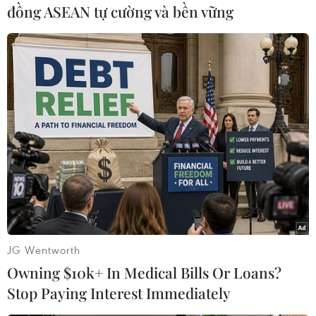
đồng ASEAN tự cường và bền vững
Bộ trưởng Hoàng Tuấn Anh đã tặng tuyển thủ
Võ Huy Toàn, người đã mở tỷ số cho Olympic
Việt Nam nhưng bị chấn thương phải chia tay
ASIAD sớm số tiền 500 USD.
Ngày 20/9, đoàn thể thao Việt Nam sẽ xuất quân
ở hàng loạt môn Kiếm, Rowing, Judo, bắn súng,
cầu mây, cử tạ, Wushu. Trong đó, Hoàng Xuân
Vinh (bắn súng) và Thạch Kim Tuấn (cử tạ) đang
được hy vọng sẽ mang về những tấm huy
chương đầu tiên cho đoàn thể thao Việt Nam./.
(TTXVN/Vietnam+)
JG Wentworth
Owning $10k+ In Medical Bills Or Loans?
Stop Paying Interest Immediately