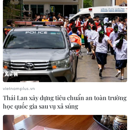
#Hàn Quốc
#Incheon
#ASIAD 17
#Đoàn Thể thao Việt Nam
#Bắn súng
vietnamplus.vn
#HUy chương vàng
Hàn Quốc
Thái Lan xây dựng tiêu chuẩn an toàn trường
học quốc gia sau vụ xả súng
Theo dõi VietnamPlus