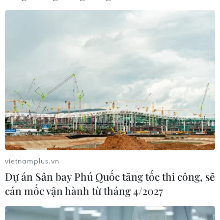
có thể bị loại
07/08/2026 02:29
Lần đầu Cà Mau tổ chức Lễ hội
Khinh khí cầu gắn với Ngày hội Văn
hóa di sản
07/08/2026 02:00
Lịch thi đấu ASEAN Cup 2026 ngày
7/8: Việt Nam hướng đến ngôi đầu
07/08/2026 00:07
vietnamplus.vn
Dự án Sân bay Phú Quốc tăng tốc thi công, sẽ
cán mốc vận hành từ tháng 4/2027
Hà Nội lần đầu tổ chức
Festival Võ thuật quốc tế tại Hoàng