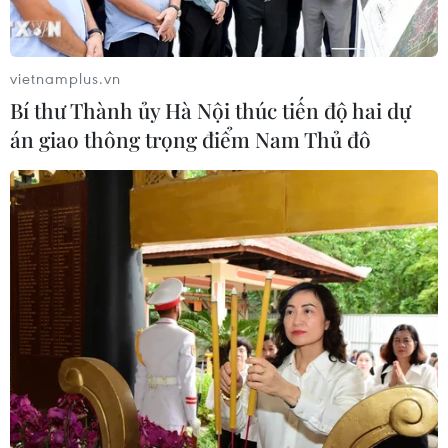
Xem thêm
vietnamplus.vn
Bí thư Thành ủy Hà Nội thúc tiến độ hai dự
án giao thông trọng điểm Nam Thủ đô
CƠ QUAN CHỦ QUẢN: THÔNG TẤN XÃ VIỆT NAM
Tổng Biên tập: TRẦN TIẾN DUẨN
Phó Tổng Biên tập: NGUYỄN THỊ TÁM, KHÚC THANH
THỦY
Sở hữu trí tuệ
Quy định sử dụng
RSS
Hỗ trợ
Ngôn ngữ
TTXVN