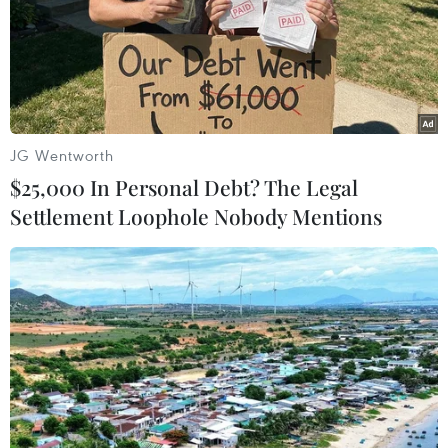
05/01/2024 11:06
Tesla đã quyết định triệu hồi sau khi phát hiện các vấn
đề với chức năng hỗ trợ lái xe và hệ thống khóa cửa và
sẽ tiến hành điều chỉnh qua cập nhật từ xa (OTA) cho
phần mềm của xe.
JG Wentworth
$25,000 In Personal Debt? The Legal
Settlement Loophole Nobody Mentions