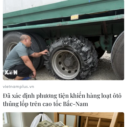
#ôtô Trung Quốc
#thị trường ôtô của Nga
#thương hiệu ôtô Trung Quốc
#doanh số bán
Nga
Trung Quốc
Theo dõi VietnamPlus
vietnamplus.vn
Đã xác định phương tiện khiến hàng loạt ôtô
thủng lốp trên cao tốc Bắc-Nam
TIN LIÊN QUAN