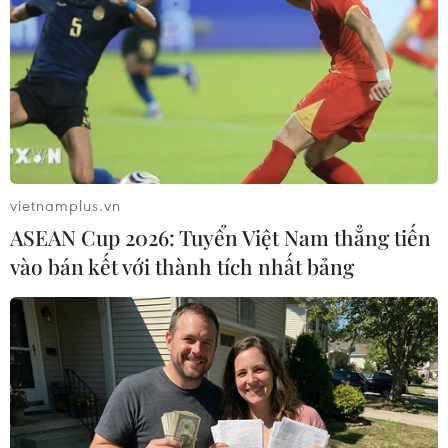
dịch COVID-19.
vietnamplus.vn
ASEAN Cup 2026: Tuyển Việt Nam thẳng tiến
vào bán kết với thành tích nhất bảng
Tesla triệu hồi 1,6 triệu ôtô điện tại Trung
Quốc do lỗi phần mềm