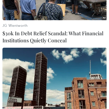
ngoái.
JG Wentworth
$30k In Debt Relief Scandal: What Financial
Institutions Quietly Conceal
Một khu trung tâm mua sắm ở Bắc Kinh bán nhiều nhãn hiệu
ôtô điện do Trung Quốc sản xuất. (Nguồn: AP)
Các chuyên gia trong ngành cho biết những nhà
sản xuất ôtô Trung Quốc đã bán được 553.000