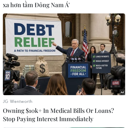
xa hơn tầm Đông Nam Á'
ngoài trong năm 2023, trong khi
Nhật Bản chỉ xuất khẩu dưới 4
triệu xe trong 11 tháng kể từ đầu
năm 2023.
(TTXVN/Vietnam+)
JG Wentworth
Owning $10k+ In Medical Bills Or Loans?
Stop Paying Interest Immediately