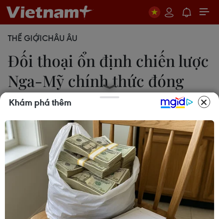
THẾ GIỚI
CHÂU ÂU
Đối thoại ổn định chiến lược
Nga-Mỹ chính thức đóng
băng
Khám phá thêm
Lê Ánh
30/04/2022 14:28
Quan chức Nga cho biết những liên hệ giữa nước
này và Mỹ về vấn đề ổn định chiến lược sẽ được
nối lại khi Nga hoàn tất chiến dịch quân sự đặc
biệt tại Ukraine.