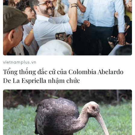
TIN LIÊN QUAN
vietnamplus.vn
Tổng thống đắc cử của Colombia Abelardo
De La Espriella nhậm chức
Nga, Mỹ đã tiến hành Đối thoại Ổn định
Chiến lược vòng 2
01/10/2021 00:14