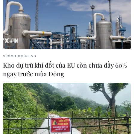
vietnamplus.vn
Kho dự trữ khí đốt của EU còn chưa đầy 60%
ngay trước mùa Đông