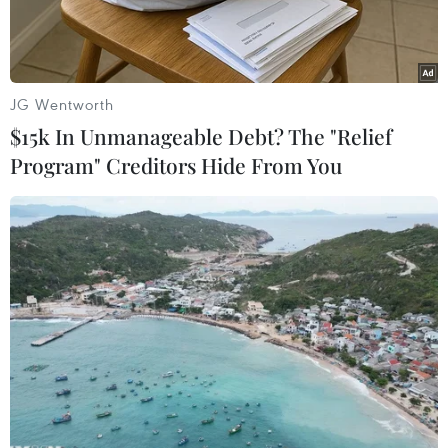
JG Wentworth
$15k In Unmanageable Debt? The "Relief
Program" Creditors Hide From You
Cờ Mỹ và cờ Nga. (Nguồn: Reuters)
Ngày 30/4, hãng tin TASS (Nga) dẫn lời một
quan chức ngoại giao Nga cho biết đối thoại ổn