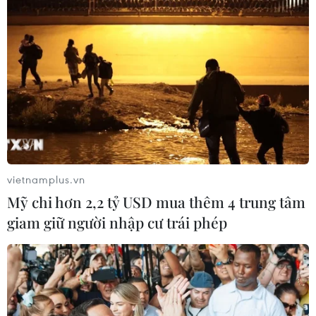
# Nga-Mỹ
#vũ khí hạt nhân
#kiểm soát vũ khí
#cường quốc hạt nhân
#chiến tranh hạt nhân
Mỹ
Nga
vietnamplus.vn
Mỹ chi hơn 2,2 tỷ USD mua thêm 4 trung tâm
giam giữ người nhập cư trái phép
Theo dõi VietnamPlus