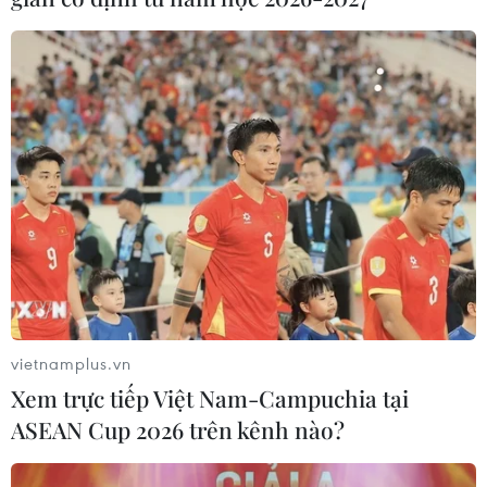
không nhất trí về những cam kết đảm bảo an ninh của
Moskva, Nga sẽ buộc phải đáp trả, trong đó có khả
năng triển khai các biện pháp quân sự-kỹ thuật.
vietnamplus.vn
Xem trực tiếp Việt Nam-Campuchia tại
ASEAN Cup 2026 trên kênh nào?