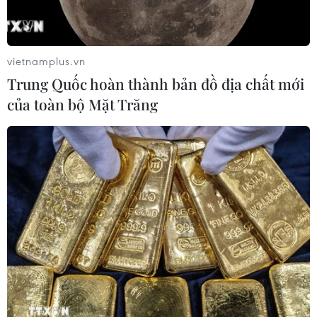
vietnamplus.vn
Trung Quốc hoàn thành bản đồ địa chất mới
của toàn bộ Mặt Trăng
TIN CÙNG CHUYÊN MỤC
Liên hợp quốc kêu gọi chấm dứt tấn
công dân thường trong xung đột