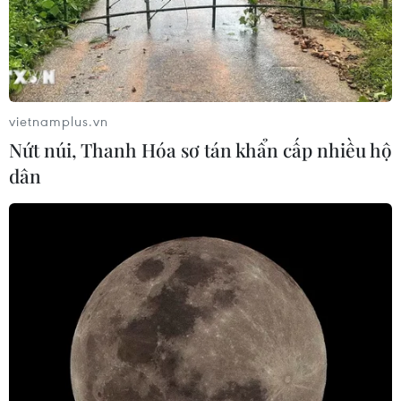
vietnamplus.vn
Nứt núi, Thanh Hóa sơ tán khẩn cấp nhiều hộ
dân