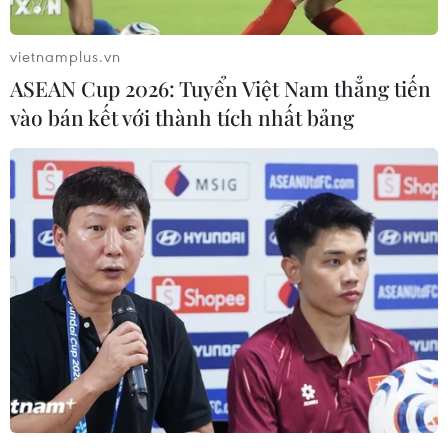
vietnamplus.vn
ASEAN Cup 2026: Tuyển Việt Nam thẳng tiến
vào bán kết với thành tích nhất bảng
Nga, Mỹ, NATO ngồi vào bàn đàm phán:
Khe cửa hẹp cho quan hệ Đông-Tây
14/01/2022 12:42
Các bên đều duy trì lập trường cứng rắn nhằm bảo vệ
lợi ích riêng, từ đó phơi bày những bất đồng về hàng
loạt vấn đề then chốt trong hai dự thảo thỏa thuận an
ninh mà Moskva đã đưa ra trước đó.