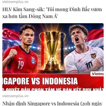
vietnamplus.vn
HLV Kim Sang-sik: 'Tôi mong Đình Bắc vươn
xa hơn tầm Đông Nam Á'
Nga đánh giá tích cực việc Tổng thống Mỹ
sẵn sàng đàm phán về an ninh
16/02/2022 12:39
Ngày 16/2, người phát ngôn Điện Kremlin Dmitry Peskov
cho biết Moskva đánh giá tích cực việc Tổng thống Mỹ
Joe Biden bày tỏ sẵn sàng đàm phán với Nga về an
vietnamplus.vn
ninh.
Nhận định Singapore vs Indonesia (20h ngày