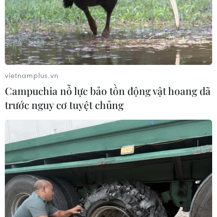
Trong tuyên bố chung được đưa ra sau cuộc họp, Bộ
Ngoại giao hai nước cho biết phái đoàn hai nước đã
nhất trí thành lập hai nhóm làm việc, trong đó một nhóm
sẽ xem xét các biện pháp kiểm soát vũ khí.
vietnamplus.vn
Campuchia nỗ lực bảo tồn động vật hoang dã
trước nguy cơ tuyệt chủng