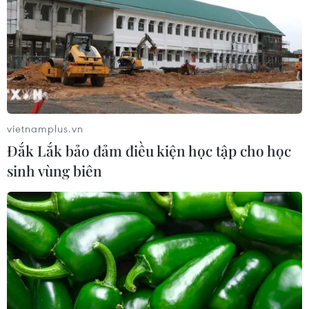
trí các chỉ huy tại mặt trận Ukraine
05/08/2026 15:26
Đâm dao ở trung tâm London, một
nữ nghi phạm bị bắt giữ
vietnamplus.vn
05/08/2026 15:07
Đắk Lắk bảo đảm điều kiện học tập cho học
sinh vùng biên
Nhiều chuyến bay tại Đức chuyển
hướng do vật thể bay gần đường
băng
05/08/2026 10:54
Dự luật trừng phạt Nga của