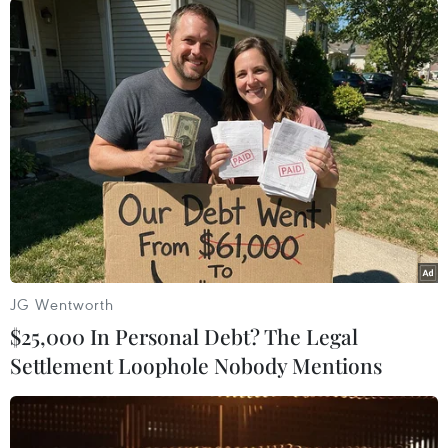
thẳng giữa hai cường quốc hạt nhân lớn nhất
thế giới này.
Trong tuyên bố chung được đưa ra sau cuộc
họp, Bộ Ngoại giao hai nước cho biết phái đoàn
hai nước đã nhất trí thành lập hai nhóm làm
việc, trong đó một nhóm sẽ xem xét các biện
pháp kiểm soát vũ khí trong tương lai./.
(TTXVN/Vietnam+)
JG Wentworth
$25,000 In Personal Debt? The Legal
Settlement Loophole Nobody Mentions