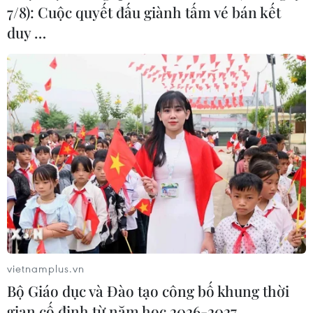
7/8): Cuộc quyết đấu giành tấm vé bán kết
duy …
Nga: Mỹ không phản ứng mang tính xây
dựng về vấn đề an ninh của Moskva
vietnamplus.vn
17/02/2022 23:40
Bộ Giáo dục và Đào tạo công bố khung thời
Bộ Ngoại giao Nga nhấn mạnh trong trường hợp Mỹ
gian cố định từ năm học 2026-2027