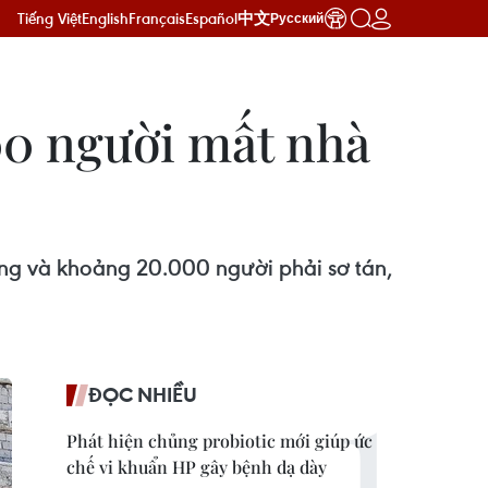
Tiếng Việt
English
Français
Español
中文
Русский
00 người mất nhà
ơng và khoảng 20.000 người phải sơ tán,
ĐỌC NHIỀU
Phát hiện chủng probiotic mới giúp ức
chế vi khuẩn HP gây bệnh dạ dày