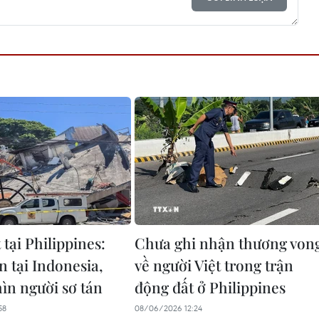
tại Philippines:
Chưa ghi nhận thương von
n tại Indonesia,
về người Việt trong trận
n người sơ tán ​
động đất ở Philippines
58
08/06/2026 12:24