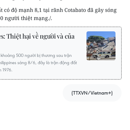
t có độ mạnh 8,1 tại rãnh Cotabato đã gây sóng
0 người thiệt mạng./.
s: Thiệt hại về người và của
à khoảng 500 người bị thương sau trận
hilippines sáng 8/6, đây là trận động đất
m 1976.
(TTXVN/Vietnam+)