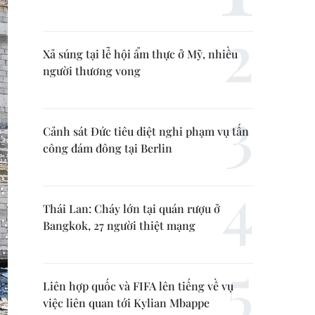
Xả súng tại lễ hội ẩm thực ở Mỹ, nhiều
người thương vong
Cảnh sát Đức tiêu diệt nghi phạm vụ tấn
công đám đông tại Berlin
Thái Lan: Cháy lớn tại quán rượu ở
Bangkok, 27 người thiệt mạng
Liên hợp quốc và FIFA lên tiếng về vụ
việc liên quan tới Kylian Mbappe