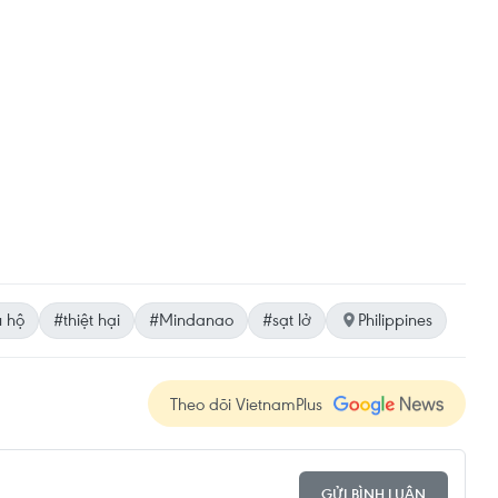
 hộ
#thiệt hại
#Mindanao
#sạt lở
Philippines
Theo dõi VietnamPlus
GỬI BÌNH LUẬN