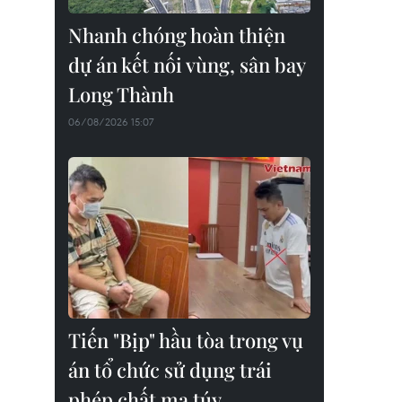
Nhanh chóng hoàn thiện
dự án kết nối vùng, sân bay
Long Thành
06/08/2026 15:07
Tiến "Bịp" hầu tòa trong vụ
án tổ chức sử dụng trái
phép chất ma túy