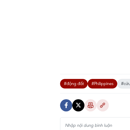
#động đất
#Philippines
#cứu