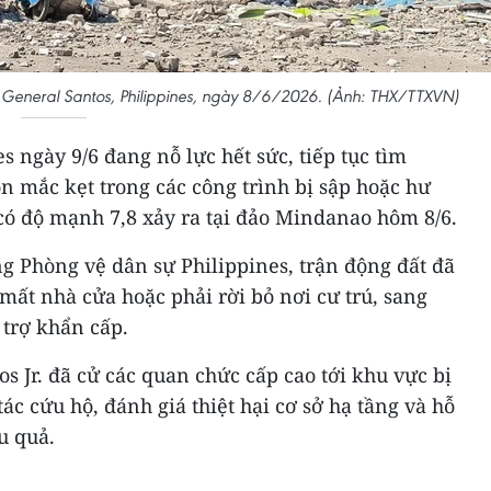
ố General Santos, Philippines, ngày 8/6/2026. (Ảnh: THX/TTXVN)
s ngày 9/6 đang nỗ lực hết sức, tiếp tục tìm
n mắc kẹt trong các công trình bị sập hoặc hư
có độ mạnh 7,8 xảy ra tại đảo Mindanao hôm 8/6.
g Phòng vệ dân sự Philippines, trận động đất đã
ất nhà cửa hoặc phải rời bỏ nơi cư trú, sang
 trợ khẩn cấp.
 Jr. đã cử các quan chức cấp cao tới khu vực bị
ác cứu hộ, đánh giá thiệt hại cơ sở hạ tầng và hỗ
u quả.