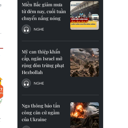
Miền Bắc giảm mưa
a
từ đêm nay, cuối tuần
chuyển nắng nóng
NGHE
.
Mỹ can thiệp khẩn
cấp, ngăn Israel mở
rộng đòn trừng phạt
Hezbollah
NGHE
Nga thông báo tấn
công căn cứ ngầm
của Ukraine