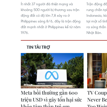
Ít nhất 37 người đã thiệt mạng và
Trận động đấ
khoảng 500 người bị thương sau trận
rung chấn tạ
động đất có độ lớn 7,8 xảy ra ở
Indonesia, k
Philippines sáng 8/6, đây là trận động
tại một số tỉ
đất mạnh nhất ở Philippines kể từ năm
ra sóng thần
1976.
Nhật Bản.