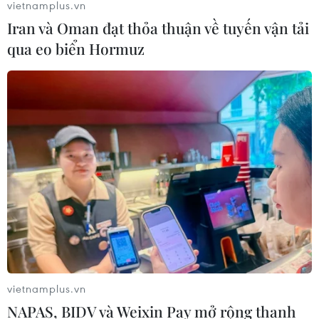
vietnamplus.vn
Iran và Oman đạt thỏa thuận về tuyến vận tải
qua eo biển Hormuz
vietnamplus.vn
NAPAS, BIDV và Weixin Pay mở rộng thanh