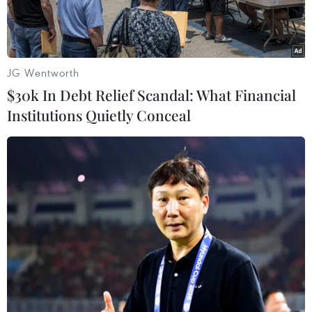
JG Wentworth
$30k In Debt Relief Scandal: What Financial
Institutions Quietly Conceal
Cổ động viên Mỹ ăn mừng chiến thắng tại khu Fan Zone ở
Washington. (Ảnh: Ngọc Quang/TTXVN)
Khi vòng chung kết World Cup 2026 chính thức
bắt đầu tại 3 nước đồng chủ nhà Bắc Mỹ, một