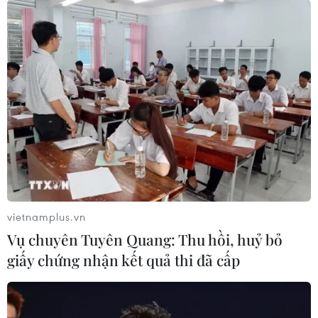
World Cup 2026 đóng góp khoảng 20 tỷ USD
cho kinh tế Mỹ
Messi trở lại quê hương sau kỳ World Cup nhiều
cảm xúc
World Cup 2026: Tây Ban Nha phát hành tem
kỷ niệm
vietnamplus.vn
Vụ chuyên Tuyên Quang: Thu hồi, huỷ bỏ
TIN LIÊN QUAN
giấy chứng nhận kết quả thi đã cấp