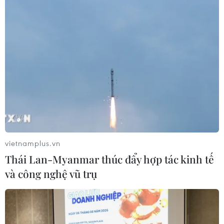
Mưa lũ, sạt lở tại Sri Lanka khiến 5
người thiệt mạng
04/08/2026 23:09
Mỹ trục xuất gần 1,5 triệu người nhập
cư trái phép trong 12 tháng
04/08/2026 22:43
vietnamplus.vn
WHO ghi nhận tín hiệu tích cực từ
Thái Lan-Myanmar thúc đẩy hợp tác kinh tế
thử nghiệm điều trị Ebola tại Congo
và công nghệ vũ trụ
04/08/2026 22:42
Italy: Hai trận động đất liên tiếp làm