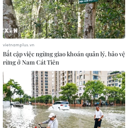
kết World Cup 2026 bằng chiến thắng tưng bừng 4-1
trước Paraguay ở ngày ra quân bảng D.
vietnamplus.vn
Bất cập việc ngừng giao khoán quản lý, bảo vệ
rừng ở Nam Cát Tiên
World Cup 2026: Khi thể thao và chính trị
giao nhau tại lễ trao cúp