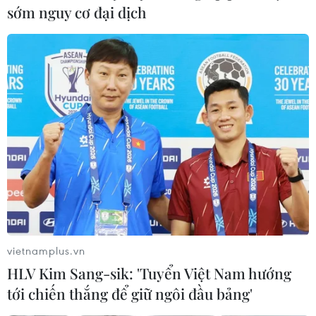
sớm nguy cơ đại dịch
#World Cup 2026
#Cổ động viên Mỹ
#Người hâm mộ bóng đá
#WC 2026-bt
Mỹ
Theo dõi VietnamPlus
WORLD CUP 2026
Đình chỉ chức vụ một hiệu trưởng do liên quan
vietnamplus.vn
đường dây cá độ bóng đá
HLV Kim Sang-sik: 'Tuyển Việt Nam hướng
World Cup 2026 mang lại hơn 2,3 tỷ USD doanh
tới chiến thắng để giữ ngôi đầu bảng'
thu du lịch cho Mexico