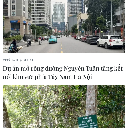
vietnamplus.vn
Dự án mở rộng đường Nguyễn Tuân tăng kết
nối khu vực phía Tây Nam Hà Nội
Thắng đậm Paraguay, tuyển Mỹ khởi đầu
hoàn hảo tại World Cup 2026
13/06/2026 03:12
Đội tuyển Mỹ đã có khởi đầu hoàn hảo tại vòng chung