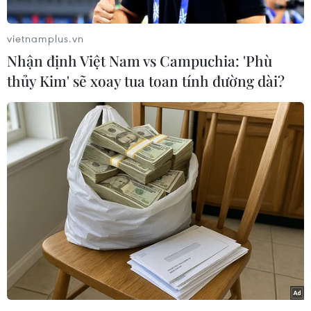
“cuộc chiến” khác đã âm thầm bùng nổ trên
mạng xã hội: Cuộc chiến phân định xem ai mới
vietnamplus.vn
là người hâm mộ bóng đá thực thụ qua cách họ
Nhận định Việt Nam vs Campuchia: 'Phù
hò reo trên khán đài.
thủy Kim' sẽ xoay tua toan tính đường dài?
Theo phóng viên TTXVN tại Sydney, những ngày
qua, các cổ động viên Mỹ đang trở thành tâm
điểm châm biếm trên TikTok và X (Twitter) vì
những câu khẩu hiệu có phần “ngô nghê” như
“Tôi tin chúng ta sẽ thắng” (“I believe that we
will win”) hay những tiếng hô rập khuôn “U-S-
A! U-S-A!”.
Với người Mỹ, đó là sự lạc quan, vui vẻ. Nhưng
với những quốc gia có nền văn hóa bóng đá lâu
đời, những tiếng hô đó nghe thật gượng gạo và
thiếu hẳn sự sáng tạo.