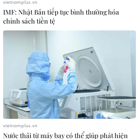
vietnamplus.vn
trận khai mạc World Cup 2026 thu hút trung bình
IMF: Nhật Bản tiếp tục bình thường hóa
15,99 triệu khán giả, vượt xa mức 11,7 triệu người
chính sách tiền tệ
theo dõi trận Mỹ gặp Wales tại World Cup 2022.
(TTXVN/Vietnam+)
vietnamplus.vn
Nước thải từ máy bay có thể giúp phát hiện